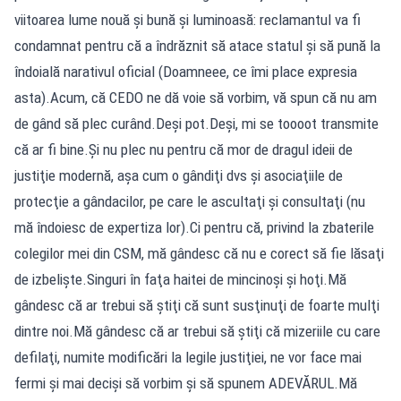
viitoarea lume nouă şi bună şi luminoasă: reclamantul va fi
condamnat pentru că a îndrăznit să atace statul şi să pună la
îndoială narativul oficial (Doamneee, ce îmi place expresia
asta).Acum, că CEDO ne dă voie să vorbim, vă spun că nu am
de gând să plec curând.Deşi pot.Deşi, mi se toooot transmite
că ar fi bine.Şi nu plec nu pentru că mor de dragul ideii de
justiţie modernă, aşa cum o gândiţi dvs şi asociaţiile de
protecţie a gândacilor, pe care le ascultaţi şi consultaţi (nu
mă îndoiesc de expertiza lor).Ci pentru că, privind la zbaterile
colegilor mei din CSM, mă gândesc că nu e corect să fie lăsaţi
de izbelişte.Singuri în faţa haitei de mincinoşi şi hoţi.Mă
gândesc că ar trebui să ştiţi că sunt susţinuţi de foarte mulţi
dintre noi.Mă gândesc că ar trebui să ştiţi că mizeriile cu care
defilaţi, numite modificări la legile justiţiei, ne vor face mai
fermi şi mai decişi să vorbim şi să spunem ADEVĂRUL.Mă