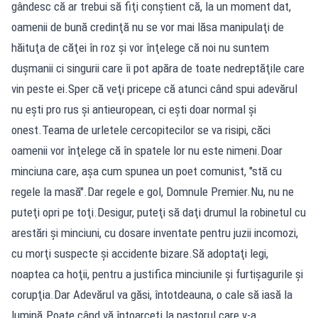
gândesc că ar trebui să fiţi conştient că, la un moment dat,
oamenii de bună credinţă nu se vor mai lăsa manipulaţi de
hăituţa de căţei în roz şi vor înţelege că noi nu suntem
duşmanii ci singurii care îi pot apăra de toate nedreptăţile care
vin peste ei.Sper că veţi pricepe că atunci când spui adevărul
nu eşti pro rus şi antieuropean, ci eşti doar normal şi
onest.Teama de urletele cercopitecilor se va risipi, căci
oamenii vor înţelege că în spatele lor nu este nimeni.Doar
minciuna care, aşa cum spunea un poet comunist, "stă cu
regele la masă".Dar regele e gol, Domnule Premier.Nu, nu ne
puteţi opri pe toţi.Desigur, puteţi să daţi drumul la robinetul cu
arestări şi minciuni, cu dosare inventate pentru juzii incomozi,
cu morţi suspecte şi accidente bizare.Să adoptaţi legi,
noaptea ca hoţii, pentru a justifica minciunile şi furtişagurile şi
corupţia.Dar Adevărul va găsi, întotdeauna, o cale să iasă la
lumină.Poate când vă întoarceţi la pastorul care v-a