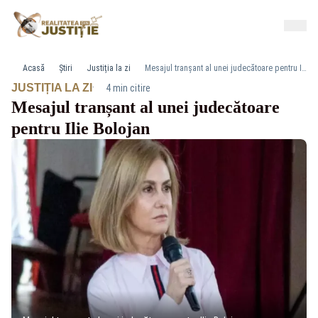
Acasă
Știri
Justiția la zi
Mesajul tranșant al unei judecătoare pentru Ilie Bolojan
·
JUSTIȚIA LA ZI
4 min citire
Mesajul tranșant al unei judecătoare
pentru Ilie Bolojan