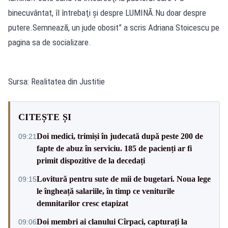
binecuvântat, îl întrebaţi şi despre LUMINĂ.Nu doar despre
putere.Semnează, un jude obosit” a scris Adriana Stoicescu pe
pagina sa de socializare.
Sursa: Realitatea din Justitie
CITEȘTE ȘI
Doi medici, trimiși în judecată după peste 200 de
09:21
fapte de abuz în serviciu. 185 de pacienți ar fi
primit dispozitive de la decedați
Lovitură pentru sute de mii de bugetari. Noua lege
09:15
le îngheață salariile, în timp ce veniturile
demnitarilor cresc etapizat
Doi membri ai clanului Cîrpaci, capturați la
09:06