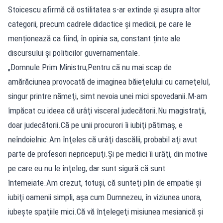
Stoicescu afirmă că ostilitatea s-ar extinde și asupra altor
categorii, precum cadrele didactice și medicii, pe care le
menționează ca fiind, în opinia sa, constant ținte ale
discursului și politicilor guvernamentale.
„Domnule Prim Ministru,Pentru că nu mai scap de
amărăciunea provocată de imaginea băieţelului cu carneţelul,
singur printre nămeţi, simt nevoia unei mici spovedanii.M-am
împăcat cu ideea că urâţi visceral judecătorii.Nu magistraţii,
doar judecătorii.Că pe unii procurori îi iubiţi pătimaş, e
neîndoielnic.Am înţeles că urâţi dascălii, probabil aţi avut
parte de profesori nepricepuţi.Şi pe medici îi urâţi, din motive
pe care eu nu le înţeleg, dar sunt sigură că sunt
întemeiate.Am crezut, totuşi, că sunteţi plin de empatie şi
iubiţi oamenii simpli, aşa cum Dumnezeu, în viziunea unora,
iubeşte spaţiile mici.Că vă înţelegeţi misiunea mesianică şi