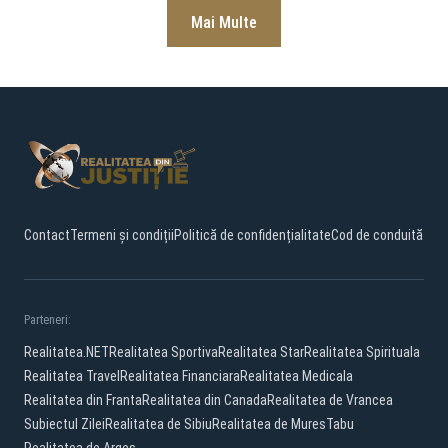
Mai Multe
Contact
Termeni și condiții
Politică de confidențialitate
Cod de conduită
Parteneri:
Realitatea.NET
Realitatea Sportiva
Realitatea Star
Realitatea Spirituala
Realitatea Travel
Realitatea Financiara
Realitatea Medicala
Realitatea din Franta
Realitatea din Canada
Realitatea de Vrancea
Subiectul Zilei
Realitatea de Sibiu
Realitatea de Mures
Tabu