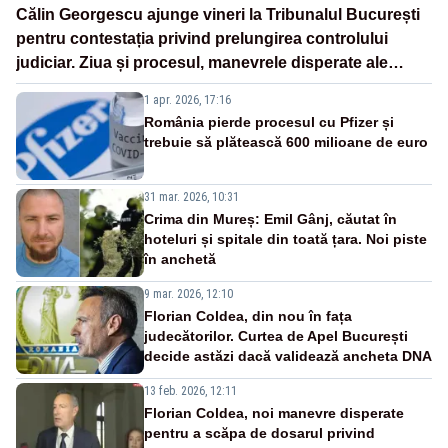
Călin Georgescu ajunge vineri la Tribunalul București
pentru contestația privind prelungirea controlului
judiciar. Ziua și procesul, manevrele disperate ale
Sistemului
1 apr. 2026, 17:16
România pierde procesul cu Pfizer și
trebuie să plătească 600 milioane de euro
31 mar. 2026, 10:31
Crima din Mureș: Emil Gânj, căutat în
hoteluri și spitale din toată țara. Noi piste
în anchetă
9 mar. 2026, 12:10
Florian Coldea, din nou în fața
judecătorilor. Curtea de Apel București
decide astăzi dacă validează ancheta DNA
13 feb. 2026, 12:11
Florian Coldea, noi manevre disperate
pentru a scăpa de dosarul privind