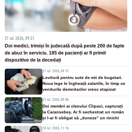
21 iul. 2026, 09:21
Doi medici, trimiși în judecată după peste 200 de fapte
de abuz în serviciu. 185 de pacienți ar fi primit
dispozitive de la decedați
21 iul. 2026, 09:15
Lovitură pentru sute de mii de bugetari.
Noua lege le îngheață salariile, în timp ce
veniturile demnitarilor cresc etapizat
21 iul. 2026, 09:06
Doi membri ai clanului Cîrpaci, capturați
la Caransebeș. Ar fi sechestrat un român
și l-ar fi obligat să „doneze” un rinichi
18 iul. 2026, 11:16