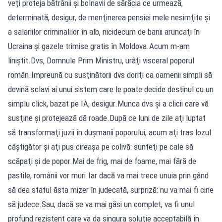
veţi proteja bătrânii şi bolnavii de sărăcia ce urmează,
determinată, desigur, de menţinerea pensiei mele nesimţite şi
a salariilor criminalilor în alb, nicidecum de banii aruncaţi în
Ucraina şi gazele trimise gratis în Moldova.Acum m-am
liniştit.Dvs, Domnule Prim Ministru, urâţi visceral poporul
român.Impreună cu susţinătorii dvs doriţi ca oamenii simpli să
devină sclavi ai unui sistem care le poate decide destinul cu un
simplu click, bazat pe IA, desigur.Munca dvs şi a clicii care vă
susţine şi protejează dă roade.După ce luni de zile aţi luptat
să transformaţi juzii în duşmanii poporului, acum aţi tras lozul
câştigător şi aţi pus cireaşa pe colivă: sunteţi pe cale să
scăpaţi şi de popor.Mai de frig, mai de foame, mai fără de
pastile, românii vor muri.Iar dacă va mai trece unuia prin gând
să dea statul ăsta mizer în judecată, surpriză: nu va mai fi cine
să judece.Sau, dacă se va mai găsi un complet, va fi unul
profund rezistent care va da singura soluţie acceptabilă în