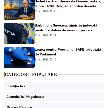
Ședință extraordinară de Guvern, astăzi,
la ora 14:00. Bolojan ar putea decreta
stare de urgență energetică
31 iul. 2026, 13:40
Bărbat din Suceava, trimis în judecată
pentru tentativă de omor după ce a
înjunghiat un tânăr în urma unui conflict
31 iul. 2026, 15:21
izbucnit
Legea pentru Programul SAFE, adoptată
de Parlament
31 iul. 2026, 08:16
CATEGORII POPULARE
Justiția la zi
Jurnalul lui Negulescu
Dosare Celebre