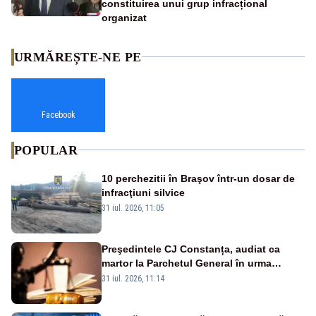
constituirea unui grup infracțional
organizat
URMĂREȘTE-NE PE
Facebook
POPULAR
10 perchezitii în Braşov într-un dosar de
infracţiuni silvice
31 iul. 2026, 11:05
Preşedintele CJ Constanța, audiat ca
martor la Parchetul General în urma
percheziţiei la firma unde este acţionar
31 iul. 2026, 11:14