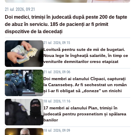
21 iul. 2026, 09:21
Doi medici, trimiși în judecată după peste 200 de fapte
de abuz în serviciu. 185 de pacienți ar fi primit
dispozitive de la decedați
21 iul. 2026, 09:15
Lovitură pentru sute de mii de bugetari.
Noua lege le îngheață salariile, în timp ce
veniturile demnitarilor cresc etapizat
21 iul. 2026, 09:06
Doi membri ai clanului Cîrpaci, capturați
la Caransebeș. Ar fi sechestrat un român
și l-ar fi obligat să „doneze” un rinichi
18 iul. 2026, 11:16
17 membri ai clanului Pian, trimiși în
judecată pentru proxenetism și spălarea
banilor
18 iul. 2026, 09:09