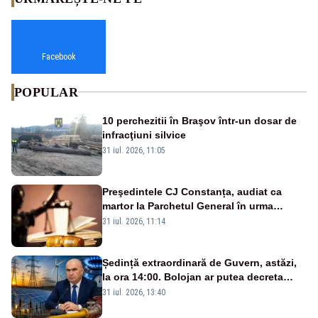
Facebook
POPULAR
10 perchezitii în Braşov într-un dosar de
infracţiuni silvice
31 iul. 2026, 11:05
Preşedintele CJ Constanța, audiat ca
martor la Parchetul General în urma
percheziţiei la firma unde este acţionar
31 iul. 2026, 11:14
Ședință extraordinară de Guvern, astăzi,
la ora 14:00. Bolojan ar putea decreta
stare de urgență energetică
31 iul. 2026, 13:40