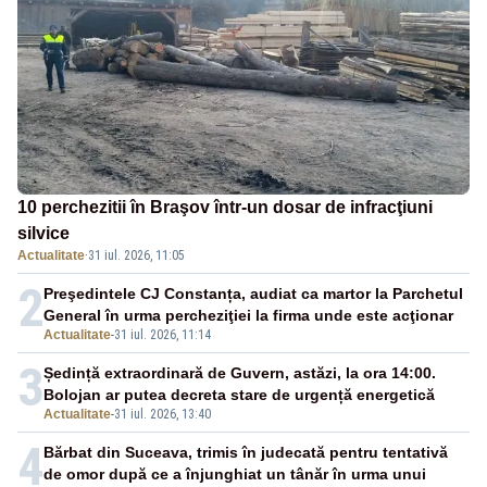
10 perchezitii în Braşov într-un dosar de infracţiuni
silvice
Actualitate
·
31 iul. 2026, 11:05
2
Preşedintele CJ Constanța, audiat ca martor la Parchetul
General în urma percheziţiei la firma unde este acţionar
Actualitate
-
31 iul. 2026, 11:14
3
Ședință extraordinară de Guvern, astăzi, la ora 14:00.
Bolojan ar putea decreta stare de urgență energetică
Actualitate
-
31 iul. 2026, 13:40
4
Bărbat din Suceava, trimis în judecată pentru tentativă
de omor după ce a înjunghiat un tânăr în urma unui