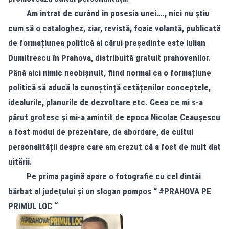
Am intrat de curând în posesia unei…., nici nu știu
cum să o cataloghez, ziar, revistă, foaie volantă, publicată
de formațiunea politică al cărui președinte este Iulian
Dumitrescu în Prahova, distribuită gratuit prahovenilor.
Până aici nimic neobișnuit, fiind normal ca o formațiune
politică să aducă la cunoștință cetățenilor conceptele,
idealurile, planurile de dezvoltare etc. Ceea ce mi s-a
părut grotesc și mi-a amintit de epoca Nicolae Ceaușescu
a fost modul de prezentare, de abordare, de cultul
personalității despre care am crezut că a fost de mult dat
uitării.
Pe prima pagină apare o fotografie cu cel dintâi
bărbat al județului și un slogan pompos “ #PRAHOVA PE
PRIMUL LOC “