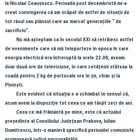
la Nicolae Ceaușescu. Perioada post decembristă mi-a
creat convingerea că am scăpat de astfel de situații de
tot râsul sau plânsul care au marcat generațiile “ de
sacrificiu”.
Nu mă așteptam ca în secolul XXI să retrăiesc astfel
de evenimente care să mă teleporteze în epoca în care
energia electrică era întreruptă la orele 22.00, aveam
doar două ore de televiziune, în care cetățenii stăteau la
coadă pentru 2 kg de portocale ore în șir, chiar și la
Ploiești.
Este evident că situația s-a schimbat în sensul că,
acum avem la dispoziție tot ceea ce am tânjit zeci de ani.
Ceea ce mă frământă pe mine, este că actualul
președinte al Consiliului Județean Prahova, Iulian
Dumitrescu, într-o manieră specifică perioadei comuniste
promovează cultul personalității.