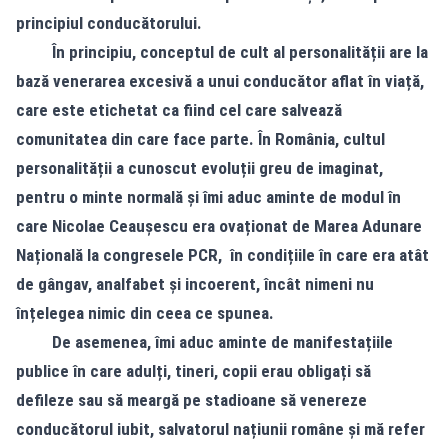
principiul conducătorului.
În principiu, conceptul de cult al personalității are la
bază venerarea excesivă a unui conducător aflat în viață,
care este etichetat ca fiind cel care salvează
comunitatea din care face parte. În România, cultul
personalității a cunoscut evoluții greu de imaginat,
pentru o minte normală și îmi aduc aminte de modul în
care Nicolae Ceaușescu era ovaționat de Marea Adunare
Națională la congresele PCR, în condițiile în care era atât
de gângav, analfabet și incoerent, încât nimeni nu
înțelegea nimic din ceea ce spunea.
De asemenea, îmi aduc aminte de manifestațiile
publice în care adulți, tineri, copii erau obligați să
defileze sau să meargă pe stadioane să venereze
conducătorul iubit, salvatorul națiunii române și mă refer