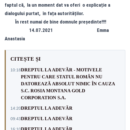
faptul că, la un moment dat va oferi o explicație a
dialogului purtat, în fața autorităților.
În rest numai de bine domnule președinte!!!!
14.07.2021 Emma
Anastasia
CITEȘTE ȘI
DREPTUL LA ADEVĂR - MOTIVELE
10:18
PENTRU CARE STATUL ROMÂN NU
DATOREAZĂ ABSOLUT NIMIC ÎN CAUZA
S.C. ROSIA MONTANA GOLD
CORPORATION S.A.
DREPTUL LA ADEVĂR
14:20
DREPTUL LA ADEVĂR
09:43
DREPTUL LA ADEVĂR
16:10