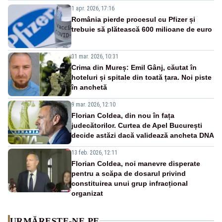
Sistemului
1 apr. 2026, 17:16
România pierde procesul cu Pfizer și
trebuie să plătească 600 milioane de euro
31 mar. 2026, 10:31
Crima din Mureș: Emil Gânj, căutat în
hoteluri și spitale din toată țara. Noi piste
în anchetă
9 mar. 2026, 12:10
Florian Coldea, din nou în fața
judecătorilor. Curtea de Apel București
decide astăzi dacă validează ancheta DNA
13 feb. 2026, 12:11
Florian Coldea, noi manevre disperate
pentru a scăpa de dosarul privind
constituirea unui grup infracțional
organizat
URMĂREȘTE-NE PE