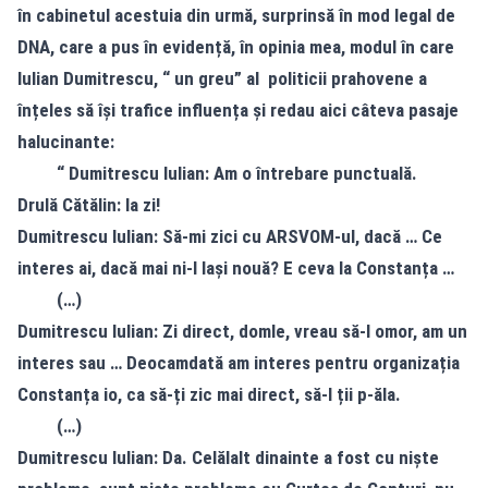
în cabinetul acestuia din urmă, surprinsă în mod legal de
DNA, care a pus în evidență, în opinia mea, modul în care
Iulian Dumitrescu, “ un greu” al politicii prahovene a
înțeles să își trafice influența și redau aici câteva pasaje
halucinante:
“ Dumitrescu Iulian: Am o întrebare punctuală.
Drulă Cătălin: Ia zi!
Dumitrescu Iulian: Să-mi zici cu ARSVOM-ul, dacă … Ce
interes ai, dacă mai ni-l lași nouă? E ceva la Constanța …
(…)
Dumitrescu Iulian: Zi direct, domle, vreau să-l omor, am un
interes sau … Deocamdată am interes pentru organizația
Constanța io, ca să-ți zic mai direct, să-l ții p-ăla.
(…)
Dumitrescu Iulian: Da. Celălalt dinainte a fost cu niște