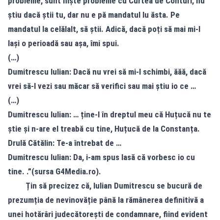
probleme, sunt niște probleme cu Curtea de Conturi, nu
știu dacă știi tu, dar nu e pă mandatul lu ăsta. Pe
mandatul la celălalt, să știi. Adică, dacă poți să mai mi-l
lași o perioadă sau așa, îmi spui.
(…)
Dumitrescu Iulian: Dacă nu vrei să mi-l schimbi, ăăă, dacă
vrei să-l vezi sau măcar să verifici sau mai știu io ce …
(…)
Dumitrescu Iulian: … ține-l în dreptul meu că Huțucă nu te
știe și n-are el treabă cu tine, Huțucă de la Constanța.
Drulă Cătălin: Te-a întrebat de …
Dumitrescu Iulian: Da, i-am spus lasă că vorbesc io cu
tine.
.”(sursa G4Media.ro).
Țin să precizez că, Iulian Dumitrescu se bucură de
prezumția de nevinovăție până la rămânerea definitivă a
unei hotărâri judecătorești de condamnare, fiind evident