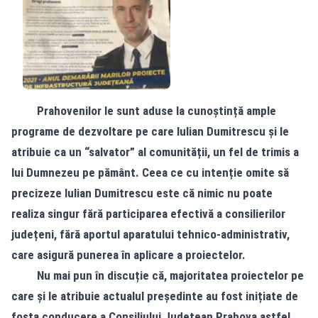
Prahovenilor le sunt aduse la cunoștință ample
programe de dezvoltare pe care Iulian Dumitrescu și le
atribuie ca un “salvator” al comunității, un fel de trimis a
lui Dumnezeu pe pământ. Ceea ce cu intenție omite să
precizeze Iulian Dumitrescu este că nimic nu poate
realiza singur fără participarea efectivă a consilierilor
județeni, fără aportul aparatului tehnico-administrativ,
care asigură punerea în aplicare a proiectelor.
Nu mai pun în discuție că, majoritatea proiectelor pe
care și le atribuie actualul președinte au fost inițiate de
fosta conducere a Consiliului Județean Prahova astfel