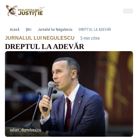
Acasă
Știri
Jurnalul lui Negulescu
DREPTUL LA ADEVĂR
·
JURNALUL LUI NEGULESCU
5 min citire
DREPTUL LA ADEVĂR
iulian_dumitrescu