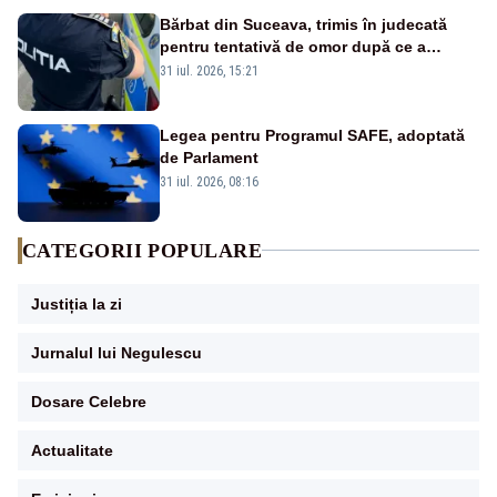
Bărbat din Suceava, trimis în judecată
pentru tentativă de omor după ce a
înjunghiat un tânăr în urma unui conflict
31 iul. 2026, 15:21
izbucnit
Legea pentru Programul SAFE, adoptată
de Parlament
31 iul. 2026, 08:16
CATEGORII POPULARE
Justiția la zi
Jurnalul lui Negulescu
Dosare Celebre
Actualitate