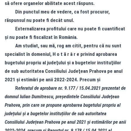
să ofere organelor abilitate acest răspuns.
Din punctul meu de vedere, ca fost procuror,
răspunsul nu poate fi decât unul.
Externalizarea profitului care nu poate fi cuantificat
și nu poate fi fiscalizat în România.
Am studiat, sau mă, rog am citit, pentru că nu sunt
specialist în domeniul, H o t ă r â r e privind aprobarea
bugetului propriu al judeţului şi a bugetelor instituţiilor
de sub autoritatea Consiliului Judeţean Prahova pe anul
2021 și estimări pe anii 2022-2024. Precum și
R
eferatul de aprobare nr. 9.177 / 15.04.2021 prezentat de
domnul Iulian Dumitrescu, președintele Consiliului Judeţean
Prahova, prin care se propune aprobarea bugetului propriu al
județului și a bugetelor instituțiilor de sub autoritatea
Consiliului Județean Prahova pe anul 2021 și estimărilor pe anii
2022-2024, precum și Raportul nr. 9.178 / 15.04.2021 al