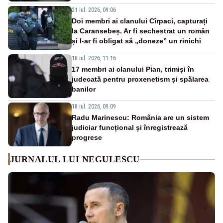
21 iul. 2026, 09:06
Doi membri ai clanului Cîrpaci, capturați
la Caransebeș. Ar fi sechestrat un român
și l-ar fi obligat să „doneze” un rinichi
18 iul. 2026, 11:16
17 membri ai clanului Pian, trimiși în
judecată pentru proxenetism și spălarea
banilor
18 iul. 2026, 09:09
Radu Marinescu: România are un sistem
judiciar funcțional și înregistrează
progrese
JURNALUL LUI NEGULESCU