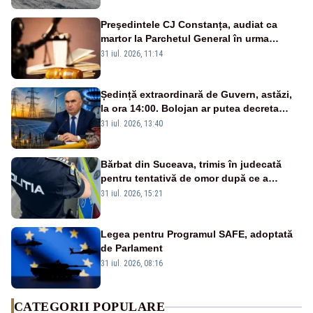
Preşedintele CJ Constanța, audiat ca
martor la Parchetul General în urma
percheziţiei la firma unde este acţionar
31 iul. 2026, 11:14
Ședință extraordinară de Guvern, astăzi,
la ora 14:00. Bolojan ar putea decreta
stare de urgență energetică
31 iul. 2026, 13:40
Bărbat din Suceava, trimis în judecată
pentru tentativă de omor după ce a
înjunghiat un tânăr în urma unui conflict
31 iul. 2026, 15:21
izbucnit
Legea pentru Programul SAFE, adoptată
de Parlament
31 iul. 2026, 08:16
CATEGORII POPULARE