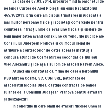
La data de 07.03.2014,
procuror fiind la parchetul de
pe lângă Curtea de Apel
Ploiești am emis Rechizitoriul
465/P/2013, prin care am dispus trimiterea în judecată a
mai multor persoane fizice și societăți comerciale pentru
comiterea infracțiunilor de evaziune fiscală și spălare de
bani majoritatea având conexiune cu fondurile publice ale
Consiliului Județean Prahova și cu modul ilegal de
atribuire a contractelor de către această instituție
condusă atunci de Cosma Mircea secondat de fiul său
Vlad Alexandru și de așa zisul om de afaceri Răzvan Alexe.
Atunci am constatat că,
firma de casă a baronului
PSD Mircea Cosma, SC. CONI SRL, patronată de
afaceristul Nicolae Onea, câștiga contracte pe bandă
rulantă de la Consiliul Județean Prahova pentru asfaltări
și deszăpeziri.
În condițiile în care omul de afaceri Nicolae Onea și