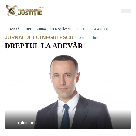
Acasă
Știri
Jurnalul lui Negulescu
DREPTUL LA ADEVĂR
·
JURNALUL LUI NEGULESCU
5 min citire
DREPTUL LA ADEVĂR
iulian_dumitrescu