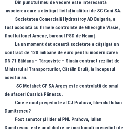
Din punctul meu de vedere este interesantă
asocierea care a câștigat licitația alături de SC Coni SA.
Societatea Comercială Hydrostroy AD Bulgaria, a
fost asociată cu firmele controlate de Gheorghe Vlasie,
finul lui Ionel Arsene, baronul PSD de Neamț.
La un moment dat această societate a câștigat un
contract de 120 milioane de euro pentru modernizarea
DN 71 Bâldana – Târgoviște – Sinaia contract reziliat de
Ministrul al Transporturilor, Cătălin Drulă, la începutul
acestui an.
SC Metabet CF SA Argeș este controlată de omul
de afaceri Costică Pănescu.
Cine e noul președinte al CJ Prahova, liberalul Iulian
Dumitrescu?
Fost senator și lider al PNL Prahova, Iulian
Dumitrescu, este unul dintre cei mai bogați președinți de