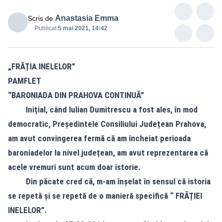
Anastasia Emma
Scris de
Publicat:
5 mai 2021, 14:42
„FRĂȚIA INELELOR”
PAMFLET
“BARONIADA DIN PRAHOVA CONTINU
Ă
”
Inițial, când Iulian Dumitrescu a fost ales, în mod
democratic, Președintele Consiliului Județean Prahova,
am avut convingerea fermă că am încheiat perioada
baroniadelor la nivel județean, am avut reprezentarea că
acele vremuri sunt acum doar istorie.
Din păcate cred că, m-am înșelat în sensul că istoria
se repetă și se repetă de o manieră specifică “ FRĂȚIEI
INELELOR”.