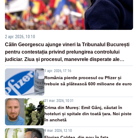
2 apr. 2026, 10:10
Călin Georgescu ajunge vineri la Tribunalul București
pentru contestația privind prelungirea controlului
judiciar. Ziua și procesul, manevrele disperate ale
Sistemului
1 apr. 2026, 17:16
România pierde procesul cu Pfizer și
trebuie să plătească 600 milioane de euro
31 mar. 2026, 10:31
Crima din Mureș: Emil Gânj, căutat în
hoteluri și spitale din toată țara. Noi piste
în anchetă
9 mar. 2026, 12:10
Florian Coldea, din nou în fața