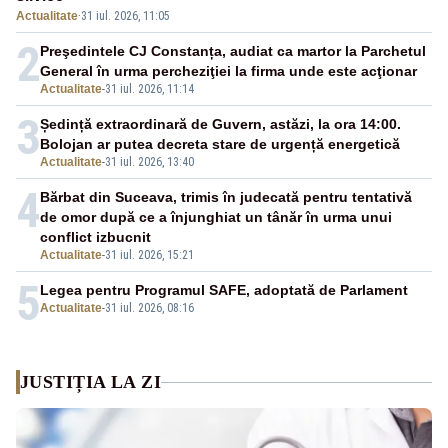
Actualitate
·
31 iul. 2026, 11:05
2
Preşedintele CJ Constanța, audiat ca martor la Parchetul
General în urma percheziţiei la firma unde este acţionar
Actualitate
-
31 iul. 2026, 11:14
3
Ședință extraordinară de Guvern, astăzi, la ora 14:00.
Bolojan ar putea decreta stare de urgență energetică
Actualitate
-
31 iul. 2026, 13:40
4
Bărbat din Suceava, trimis în judecată pentru tentativă
de omor după ce a înjunghiat un tânăr în urma unui
conflict izbucnit
Actualitate
-
31 iul. 2026, 15:21
5
Legea pentru Programul SAFE, adoptată de Parlament
Actualitate
-
31 iul. 2026, 08:16
JUSTIȚIA LA ZI