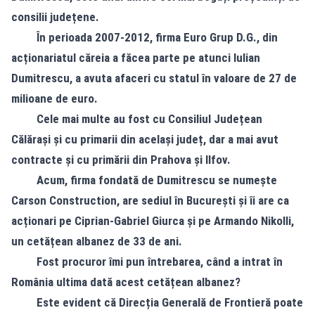
consilii județene.
În perioada 2007-2012, firma Euro Grup D.G., din
acționariatul căreia a făcea parte pe atunci Iulian
Dumitrescu, a avuta afaceri cu statul în valoare de 27 de
milioane de euro.
Cele mai multe au fost cu Consiliul Județean
Călărași și cu primarii din același județ, dar a mai avut
contracte și cu primării din Prahova și Ilfov.
Acum, firma fondată de Dumitrescu se numește
Carson Construction, are sediul în București și îi are ca
acționari pe Ciprian-Gabriel Giurca și pe Armando Nikolli,
un cetățean albanez de 33 de ani.
Fost procuror îmi pun întrebarea, când a intrat în
România ultima dată acest cetățean albanez?
Este evident că Direcția Generală de Frontieră poate