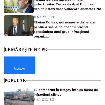
judecătorilor. Curtea de Apel București
decide astăzi dacă validează ancheta DNA
13 feb. 2026, 12:11
Florian Coldea, noi manevre disperate
pentru a scăpa de dosarul privind
constituirea unui grup infracțional
organizat
URMĂREȘTE-NE PE
Facebook
POPULAR
10 perchezitii în Braşov într-un dosar de
infracţiuni silvice
31 iul. 2026, 11:05