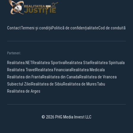
Contact
Termeni și condiții
Politică de confidențialitate
Cod de conduită
Parteneri:
Realitatea.NET
Realitatea Sportiva
Realitatea Star
Realitatea Spirituala
Realitatea Travel
Realitatea Financiara
Realitatea Medicala
Realitatea din Franta
Realitatea din Canada
Realitatea de Vrancea
Subiectul Zilei
Realitatea de Sibiu
Realitatea de Mures
Tabu
Realitatea de Arges
© 2026 PHG Media Invest LLC
Facebook