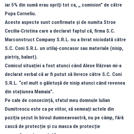
iar 5% din sumă erau opriţi tot ca, ,, comision” de către
Popa Corneliu.
Aceste aspecte sunt confirmate şi de numita Stroe
Cecilia-Cristina care a declarat faptul că, firma S.C.
Marconstruct Company S.R.L. nu a livrat niciodată către
S.C. Coni S.R.L. un utilaj-concasor sau materiale (nisip,
pietriş, balast).
Comicul situației a fost atunci când Alexe Răzvan mi-a
declarat verbal că ar fi putut să livreze către S.C. Coni
S.R.L. “cel mult o găletușă de nisip atunci când revenea
din stațiunea Mamaia”.
Pe cale de consecință, sfatul meu domnule Iulian
Dumitrescu este ca pe viitor, să semnați actele din
poziția șezut în biroul dumneavoastră, nu pe câmp, fără
cască de protecție și cu masca de protecție