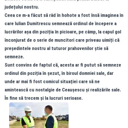
județului nostru.
Ceea ce m-a făcut să râd în hohote a fost însă imaginea în
care Iulian Dumitrescu semnează ordinul de începere a
lucrărilor așa din poziția în picioare, pe câmp, la capul gol
înconjurat de o serie de muncitori care priveau uimiți că
președintele nostru al tuturor prahovenilor știe să
semneze.
Sunt convins de faptul că, acesta ar fi putut să semneze
ordinul din poziția în șezut, în biroul domniei sale, dar
unde ar mai fi fost comicul situației care să ne
amintească cu nostalgie de Ceaușescu și realizările sale.
În fine să trecem și la lucruri serioase.