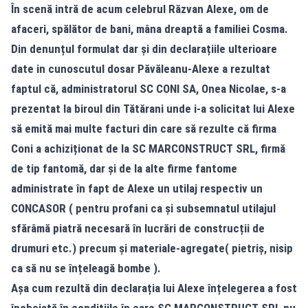
În scenă intră de acum celebrul Răzvan Alexe, om de
afaceri, spălător de bani, mâna dreaptă a familiei Cosma.
Din denunțul formulat dar și din declarațiile ulterioare
date in cunoscutul dosar Păvăleanu-Alexe a rezultat
faptul că, administratorul SC CONI SA, Onea Nicolae, s-a
prezentat la biroul din Tătărani unde i-a solicitat lui Alexe
să emită mai multe facturi din care să rezulte că firma
Coni a achiziționat de la SC MARCONSTRUCT SRL, firmă
de tip fantomă, dar și de la alte firme fantome
administrate în fapt de Alexe un utilaj respectiv un
CONCASOR ( pentru profani ca și subsemnatul utilajul
sfărâmă piatră necesară în lucrări de construcții de
drumuri etc.) precum și materiale-agregate( pietriș, nisip
ca să nu se înțeleagă bombe ).
Așa cum rezultă din declarația lui Alexe înțelegerea a fost