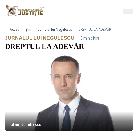
Acasă
Știri
Jurnalul lui Negulescu
DREPTUL LA ADEVĂR
·
JURNALUL LUI NEGULESCU
5 min citire
DREPTUL LA ADEVĂR
iulian_dumitrescu