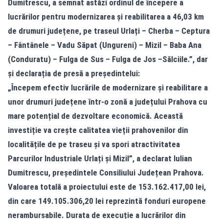
Dumitrescu, a semnat astăzi ordinul de începere a
lucrărilor pentru modernizarea și reabilitarea a 46,03 km
de drumuri județene, pe traseul Urlați – Cherba – Ceptura
– Fântânele – Vadu Săpat (Ungureni) – Mizil – Baba Ana
(Conduratu) – Fulga de Sus – Fulga de Jos –Sălciile.”, dar
și declarația de presă a președintelui:
„Începem efectiv lucrările de modernizare și reabilitare a
unor drumuri județene într-o zonă a județului Prahova cu
mare potențial de dezvoltare economică. Această
investiție va crește calitatea vieții prahovenilor din
localitățile de pe traseu și va spori atractivitatea
Parcurilor Industriale Urlați și Mizil”, a declarat Iulian
Dumitrescu, președintele Consiliului Județean Prahova.
Valoarea totală a proiectului este de 153.162.417,00 lei,
din care 149.105.306,20 lei reprezintă fonduri europene
nerambursabile. Durata de execuție a lucrărilor din