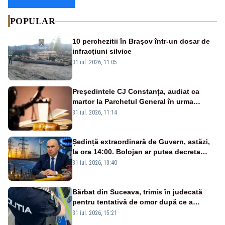
POPULAR
10 perchezitii în Braşov într-un dosar de
infracţiuni silvice
31 iul. 2026, 11:05
Preşedintele CJ Constanța, audiat ca
martor la Parchetul General în urma
percheziţiei la firma unde este acţionar
31 iul. 2026, 11:14
Ședință extraordinară de Guvern, astăzi,
la ora 14:00. Bolojan ar putea decreta
stare de urgență energetică
31 iul. 2026, 13:40
Bărbat din Suceava, trimis în judecată
pentru tentativă de omor după ce a
înjunghiat un tânăr în urma unui conflict
31 iul. 2026, 15:21
izbucnit