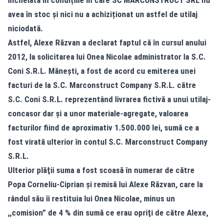
încheiată în condițiile în care SC MARCONSTRUCT SRL nu
avea în stoc și nici nu a achiziționat un astfel de utilaj
niciodată.
Astfel, Alexe Răzvan a declarat faptul că în cursul anului
2012, la solicitarea lui Onea Nicolae administrator la S.C.
Coni S.R.L. Măneşti, a fost de acord cu emiterea unei
facturi de la S.C. Marconstruct Company S.R.L. către
S.C. Coni S.R.L. reprezentând livrarea fictivă a unui utilaj-
concasor dar şi a unor materiale-agregate, valoarea
facturilor fiind de aproximativ 1.500.000 lei, sumă ce a
fost virată ulterior în contul S.C. Marconstruct Company
S.R.L.
Ulterior plăţii suma a fost scoasă în numerar de către
Popa Corneliu-Ciprian şi remisă lui Alexe Răzvan, care la
rândul său îi restituia lui Onea Nicolae, minus un
,,comision” de 4 % din sumă ce erau opriţi de către Alexe,