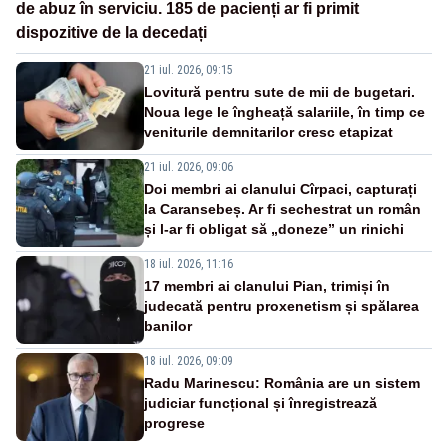
de abuz în serviciu. 185 de pacienți ar fi primit
dispozitive de la decedați
21 iul. 2026, 09:15
Lovitură pentru sute de mii de bugetari.
Noua lege le îngheață salariile, în timp ce
veniturile demnitarilor cresc etapizat
21 iul. 2026, 09:06
Doi membri ai clanului Cîrpaci, capturați
la Caransebeș. Ar fi sechestrat un român
și l-ar fi obligat să „doneze” un rinichi
18 iul. 2026, 11:16
17 membri ai clanului Pian, trimiși în
judecată pentru proxenetism și spălarea
banilor
18 iul. 2026, 09:09
Radu Marinescu: România are un sistem
judiciar funcțional și înregistrează
progrese