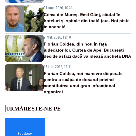
31 mar. 2026, 10:31
Crima din Mureș: Emil Gânj, căutat în
hoteluri și spitale din toată țara. Noi piste
în anchetă
9 mar. 2026, 12:10
Florian Coldea, din nou în fața
judecătorilor. Curtea de Apel București
decide astăzi dacă validează ancheta DNA
13 feb. 2026, 12:11
Florian Coldea, noi manevre disperate
pentru a scăpa de dosarul privind
constituirea unui grup infracțional
organizat
URMĂREȘTE-NE PE
Facebook