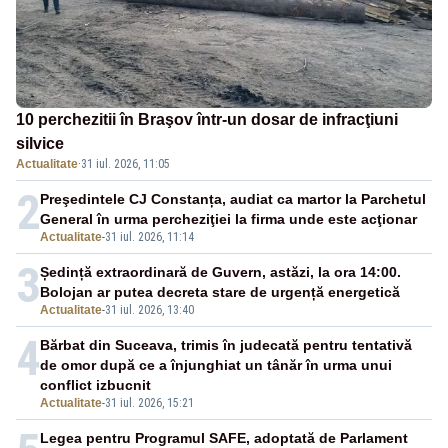
10 perchezitii în Braşov într-un dosar de infracţiuni
silvice
Actualitate
·
31 iul. 2026, 11:05
2
Preşedintele CJ Constanța, audiat ca martor la Parchetul
General în urma percheziţiei la firma unde este acţionar
Actualitate
-
31 iul. 2026, 11:14
3
Ședință extraordinară de Guvern, astăzi, la ora 14:00.
Bolojan ar putea decreta stare de urgență energetică
Actualitate
-
31 iul. 2026, 13:40
4
Bărbat din Suceava, trimis în judecată pentru tentativă
de omor după ce a înjunghiat un tânăr în urma unui
conflict izbucnit
Actualitate
-
31 iul. 2026, 15:21
Legea pentru Programul SAFE, adoptată de Parlament