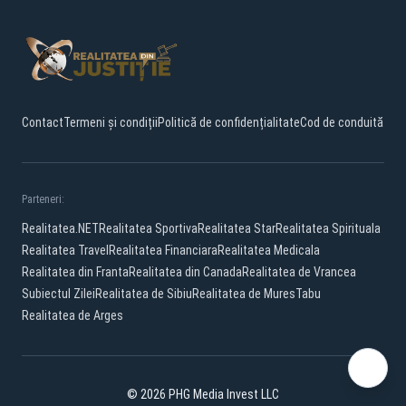
Contact
Termeni și condiții
Politică de confidențialitate
Cod de conduită
Parteneri:
Realitatea.NET
Realitatea Sportiva
Realitatea Star
Realitatea Spirituala
Realitatea Travel
Realitatea Financiara
Realitatea Medicala
Realitatea din Franta
Realitatea din Canada
Realitatea de Vrancea
Subiectul Zilei
Realitatea de Sibiu
Realitatea de Mures
Tabu
Realitatea de Arges
© 2026 PHG Media Invest LLC