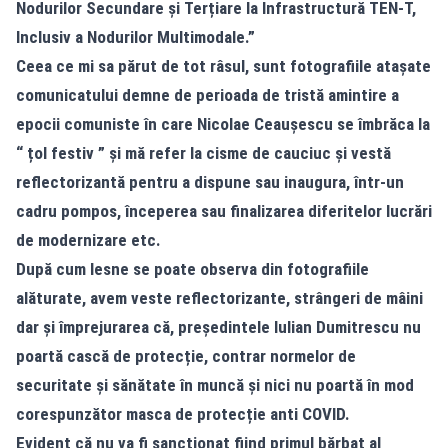
Nodurilor Secundare și Terțiare la Infrastructură TEN-T,
Inclusiv a Nodurilor Multimodale.”
Ceea ce mi sa părut de tot râsul, sunt fotografiile atașate
comunicatului demne de perioada de tristă amintire a
epocii comuniste în care Nicolae Ceaușescu se îmbrăca la
“ țol festiv ” și mă refer la cisme de cauciuc și vestă
reflectorizantă pentru a dispune sau inaugura, într-un
cadru pompos, începerea sau finalizarea diferitelor lucrări
de modernizare etc.
După cum lesne se poate observa din fotografiile
alăturate, avem veste reflectorizante, strângeri de mâini
dar și împrejurarea că, președintele Iulian Dumitrescu nu
poartă cască de protecție, contrar normelor de
securitate și sănătate în muncă și nici nu poartă în mod
corespunzător masca de protecție anti COVID.
Evident că nu va fi sancționat fiind primul bărbat al