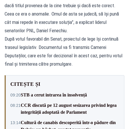
dacă titlul provenea de la cine trebuie și dacă este corect.
Ceea ce era o anomalie. Omul de asta se judecă, să își pună
cât mai repede în executare soluția”, a explicat liderul
senatorilor PNL, Daniel Fenechiu.
După votul favorabil din Senat, proiectul de lege își continuă
traseul legislativ. Documentul va fi transmis Camerei
Deputaților, care este for decizional în acest caz, pentru votul
final și trimiterea către promulgare.
CITEȘTE ȘI
STB a cerut intrarea în insolvență
09:20
CCR discută pe 12 august sesizarea privind legea
08:21
integrității adoptată de Parlament
Cultură de canabis descoperită într-o pădure din
13:14