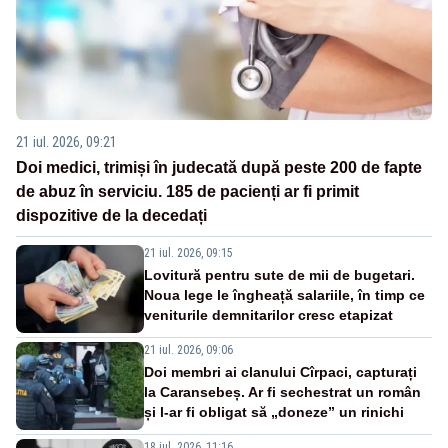
21 iul. 2026, 09:21
Doi medici, trimiși în judecată după peste 200 de fapte
de abuz în serviciu. 185 de pacienți ar fi primit
dispozitive de la decedați
21 iul. 2026, 09:15
Lovitură pentru sute de mii de bugetari.
Noua lege le îngheață salariile, în timp ce
veniturile demnitarilor cresc etapizat
21 iul. 2026, 09:06
Doi membri ai clanului Cîrpaci, capturați
la Caransebeș. Ar fi sechestrat un român
și l-ar fi obligat să „doneze” un rinichi
18 iul. 2026, 11:16