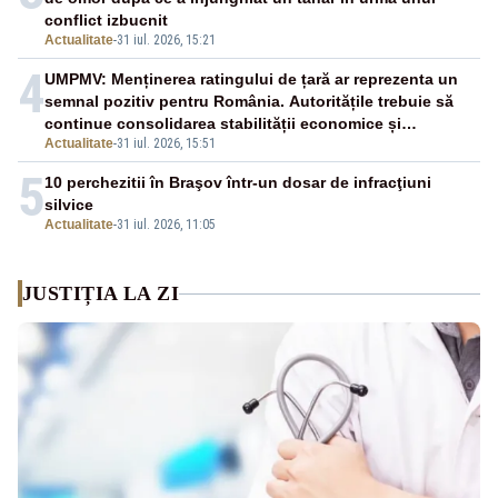
conflict izbucnit
Actualitate
-
31 iul. 2026, 15:21
4
UMPMV: Menținerea ratingului de țară ar reprezenta un
semnal pozitiv pentru România. Autoritățile trebuie să
continue consolidarea stabilității economice și
Actualitate
-
31 iul. 2026, 15:51
financiare
5
10 perchezitii în Braşov într-un dosar de infracţiuni
silvice
Actualitate
-
31 iul. 2026, 11:05
JUSTIȚIA LA ZI