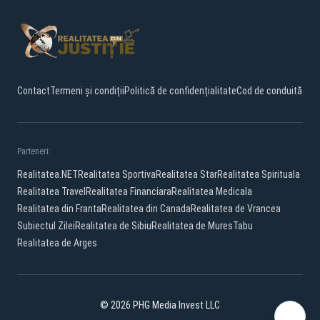
Contact
Termeni și condiții
Politică de confidențialitate
Cod de conduită
Parteneri:
Realitatea.NET
Realitatea Sportiva
Realitatea Star
Realitatea Spirituala
Realitatea Travel
Realitatea Financiara
Realitatea Medicala
Realitatea din Franta
Realitatea din Canada
Realitatea de Vrancea
Subiectul Zilei
Realitatea de Sibiu
Realitatea de Mures
Tabu
Realitatea de Arges
© 2026 PHG Media Invest LLC
Facebook