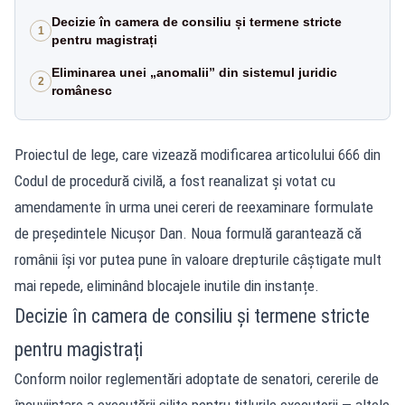
Decizie în camera de consiliu și termene stricte
1
pentru magistrați
Eliminarea unei „anomalii” din sistemul juridic
2
românesc
Proiectul de lege, care vizează modificarea articolului 666 din
Codul de procedură civilă, a fost reanalizat și votat cu
amendamente în urma unei cereri de reexaminare formulate
de președintele Nicușor Dan. Noua formulă garantează că
românii își vor putea pune în valoare drepturile câștigate mult
mai repede, eliminând blocajele inutile din instanțe.
Decizie în camera de consiliu și termene stricte
pentru magistrați
Conform noilor reglementări adoptate de senatori, cererile de
încuviințare a executării silite pentru titlurile executorii — altele