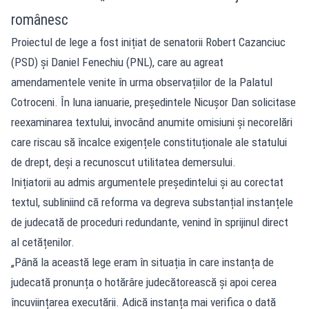
românesc
Proiectul de lege a fost inițiat de senatorii Robert Cazanciuc
(PSD) și Daniel Fenechiu (PNL), care au agreat
amendamentele venite în urma observațiilor de la Palatul
Cotroceni. În luna ianuarie, președintele Nicușor Dan solicitase
reexaminarea textului, invocând anumite omisiuni și necorelări
care riscau să încalce exigențele constituționale ale statului
de drept, deși a recunoscut utilitatea demersului.
Inițiatorii au admis argumentele președintelui și au corectat
textul, subliniind că reforma va degreva substanțial instanțele
de judecată de proceduri redundante, venind în sprijinul direct
al cetățenilor.
„Până la această lege eram în situația în care instanța de
judecată pronunța o hotărâre judecătorească și apoi cerea
încuviințarea executării. Adică instanța mai verifica o dată