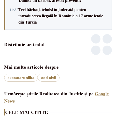
Dalnic; un bărbat, arestat preventiv
Trei bărbați, trimiși în judecată pentru
11:32
introducerea ilegală în România a 17 arme letale
din Turcia
Distribuie articolul
Mai multe articole despre
executare silita
cod civil
Urmărește știrile Realitatea din Justitie și pe
Google
News
CELE MAI CITITE