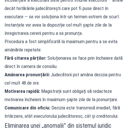
decât hotărârile judecătorești care pot fi puse direct în
executare — se vor soluționa într-un termen extrem de scurt.
Instanțele vor avea la dispoziție cel mult șapte zile de la
înregistrarea cererii pentru a se pronunța.
Procedura a fost simplificată la maximum pentru a se evita
amânările repetate:
Fără citarea părților:
Soluționarea se face prin încheiere dată
direct în camera de consiliu.
Amânarea pronunțării:
Judecătorii pot amâna decizia pentru
cel mult 48 de ore.
Motivarea rapidă:
Magistrații sunt obligați să redacteze
motivarea încheierii în maximum șapte zile de la pronunțare.
Comunicare din oficiu:
Decizia este transmisă imediat, fără
întârziere, atât executorului judecătoresc, cât și creditorului.
Eliminarea unei „anomalii” din sistemul juridic