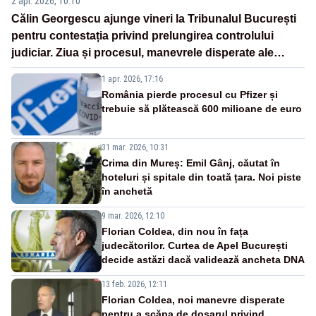
2 apr. 2026, 10:10
Călin Georgescu ajunge vineri la Tribunalul București
pentru contestația privind prelungirea controlului
judiciar. Ziua și procesul, manevrele disperate ale
Sistemului
1 apr. 2026, 17:16
România pierde procesul cu Pfizer și
trebuie să plătească 600 milioane de euro
31 mar. 2026, 10:31
Crima din Mureș: Emil Gânj, căutat în
hoteluri și spitale din toată țara. Noi piste
în anchetă
9 mar. 2026, 12:10
Florian Coldea, din nou în fața
judecătorilor. Curtea de Apel București
decide astăzi dacă validează ancheta DNA
13 feb. 2026, 12:11
Florian Coldea, noi manevre disperate
pentru a scăpa de dosarul privind