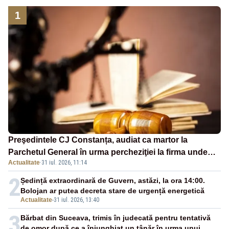
1
Preşedintele CJ Constanța, audiat ca martor la
Parchetul General în urma percheziţiei la firma unde
Actualitate
·
31 iul. 2026, 11:14
este acţionar
2
Ședință extraordinară de Guvern, astăzi, la ora 14:00.
Bolojan ar putea decreta stare de urgență energetică
Actualitate
-
31 iul. 2026, 13:40
3
Bărbat din Suceava, trimis în judecată pentru tentativă
de omor după ce a înjunghiat un tânăr în urma unui