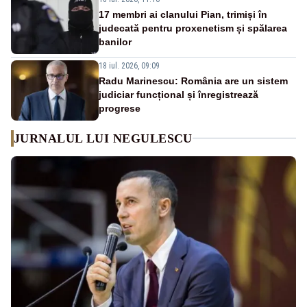
17 membri ai clanului Pian, trimiși în
judecată pentru proxenetism și spălarea
banilor
18 iul. 2026, 09:09
Radu Marinescu: România are un sistem
judiciar funcțional și înregistrează
progrese
JURNALUL LUI NEGULESCU