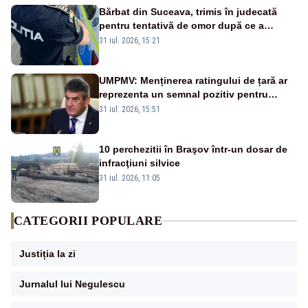
Bărbat din Suceava, trimis în judecată
pentru tentativă de omor după ce a
înjunghiat un tânăr în urma unui conflict
31 iul. 2026, 15:21
izbucnit
UMPMV: Menținerea ratingului de țară ar
reprezenta un semnal pozitiv pentru
România. Autoritățile trebuie să continue
31 iul. 2026, 15:51
consolidarea stabilității economice și
financiare
10 perchezitii în Braşov într-un dosar de
infracţiuni silvice
31 iul. 2026, 11:05
CATEGORII POPULARE
Justiția la zi
Jurnalul lui Negulescu