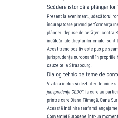
Scădere istorică a plângerilor
Prezent la eveniment, judecătorul r
încurajatoare privind performanța ins
plângeri depuse de cetățeni contra Ro
încălcări ale drepturilor omului sunt 
Acest trend pozitiv este pus pe seam
jurisprudența europeană în propriile ho
cauzelor la Strasbourg.
Dialog tehnic pe teme de conte
Vizita a inclus și dezbateri tehnice su
jurisprudența CEDO”
, la care au partici
printre care Diana Tămagă, Oana Surd
Această întâlnire reafirmă angajamen
Convenției Europene, într-un moment î