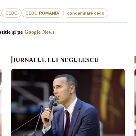
CEDO
CEDO ROMÂNIA
condamnare cedo
titie și pe
Google News
JURNALUL LUI NEGULESCU