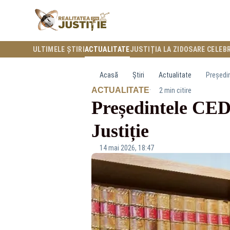
ULTIMELE ȘTIRI
ACTUALITATE
JUSTIȚIA LA ZI
DOSARE CELEB
Acasă
Știri
Actualitate
Președin
·
ACTUALITATE
2 min citire
Președintele CEDO
Justiție
14 mai 2026, 18:47