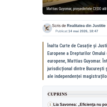
Mattias Guyomar, președintele CEDO alăt
Scris de
Realitatea din Justitie
Publicat:
14 mai 2026, 18:47
Înalta Curte de Casație și Justi
Europene a Drepturilor Omului 
europene, Mattias Guyomar. Înt
jurisdicțional dintre București
ale independenței magistraților
CUPRINS
Lia Savonea: „Eficiența nu poa
1