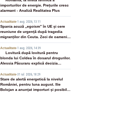
2
România, la limita tehnică a
importurilor de energie. Prețurile cresc
alarmant - Analiză Realitatea Plus
3
Actualitate
-
1 aug. 2026, 13:11
Spania acuză „egoism” în UE și cere
reuniune de urgență după tragedia
migranților din Ceuta. Zeci de oameni
au murit
4
Actualitate
-
1 aug. 2026, 14:39
Lovitură după lovitură pentru
blonda lui Coldea în dosarul drogurilor.
Alessia Păcuraru explică decizia
magistraților
5
Actualitate
-
31 iul. 2026, 18:29
Stare de alertă energetică la nivelul
României, pentru luna august. Ilie
Bolojan a anunțat importuri și posibile
restricții – VIDEO