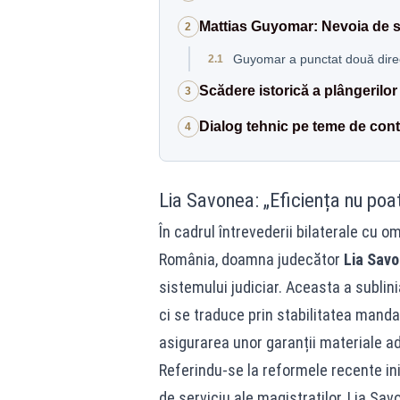
Mattias Guyomar: Nevoia de soli
2
Guyomar a punctat două direcț
2.1
Scădere istorică a plângerilo
3
Dialog tehnic pe teme de cont
4
Lia Savonea: „Eficiența nu poat
În cadrul întrevederii bilaterale cu 
România, doamna judecător
Lia Sav
sistemului judiciar. Aceasta a sublin
ci se traduce prin stabilitatea mandat
asigurarea unor garanții materiale a
Referindu-se la reformele recente iniț
de serviciu ale magistraților, Lia Sa