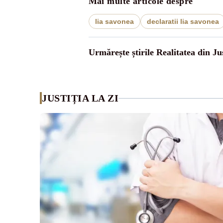
Mai multe articole despre
lia savonea
declaratii lia savonea
Urmărește știrile Realitatea din Jus
JUSTIȚIA LA ZI