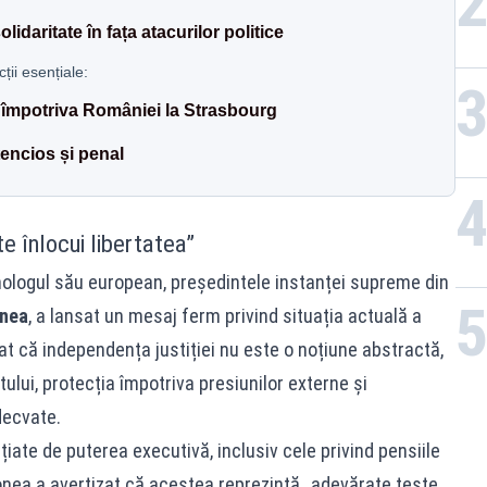
daritate în fața atacurilor politice
ii esențiale:
r împotriva României la Strasbourg
encios și penal
e înlocui libertatea”
omologul său european, președintele instanței supreme din
onea
, a lansat un mesaj ferm privind situația actuală a
iat că independența justiției nu este o noțiune abstractă,
ului, protecția împotriva presiunilor externe și
decvate.
iate de puterea executivă, inclusiv cele privind pensiile
vonea a avertizat că acestea reprezintă „adevărate teste