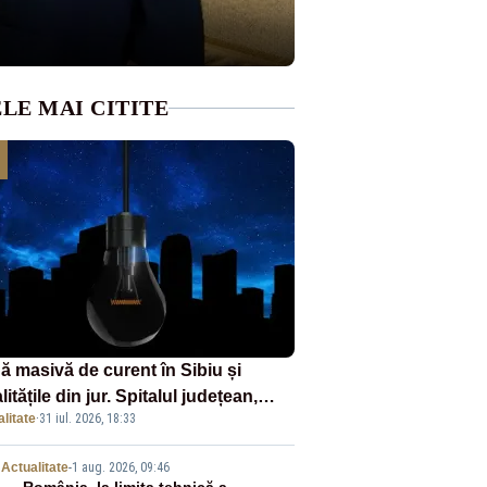
LE MAI CITITE
ă masivă de curent în Sibiu și
litățile din jur. Spitalul județean,
litate
·
31 iul. 2026, 18:33
foarele, rețelele de telefonie, grav
ctate
Actualitate
-
1 aug. 2026, 09:46