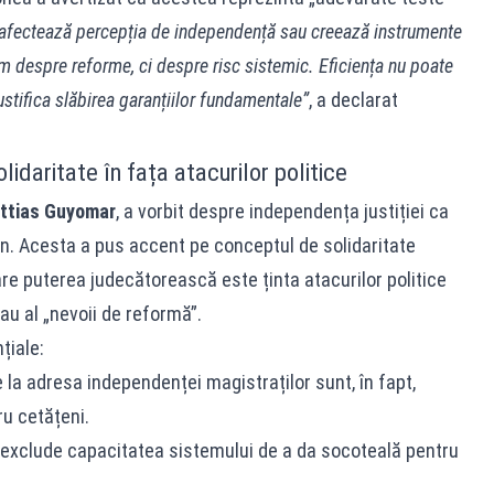
 afectează percepția de independență sau creează instrumente
im despre reforme, ci despre risc sistemic. Eficiența nu poate
justifica slăbirea garanțiilor fundamentale”
, a declarat
idaritate în fața atacurilor politice
ttias Guyomar
, a vorbit despre independența justiției ca
n. Acesta a pus accent pe conceptul de solidaritate
are puterea judecătorească este ținta atacurilor politice
au al „nevoii de reformă”.
țiale:
la adresa independenței magistraților sunt, în fapt,
ru cetățeni.
exclude capacitatea sistemului de a da socoteală pentru