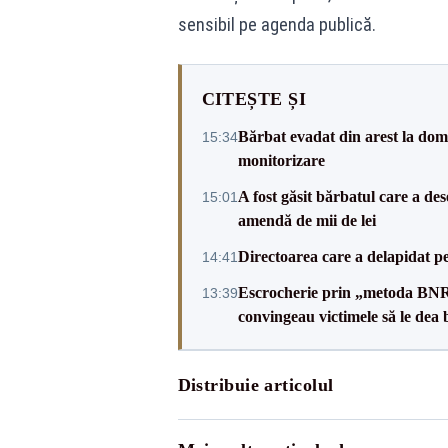
sensibil pe agenda publică.
CITEȘTE ȘI
Bărbat evadat din arest la domic
15:34
monitorizare
A fost găsit bărbatul care a de
15:01
amendă de mii de lei
Directoarea care a delapidat pes
14:41
Escrocherie prin „metoda BNR”: 
13:39
convingeau victimele să le dea 
Distribuie articolul