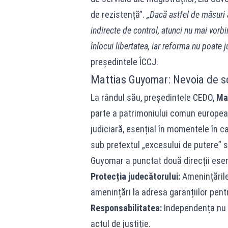
de rezistență”.
„Dacă astfel de măsuri
indirecte de control, atunci nu mai vorb
înlocui libertatea, iar reforma nu poate 
președintele ÎCCJ.
Mattias Guyomar: Nevoia de sol
La rândul său, președintele CEDO,
Ma
parte a patrimoniului comun europea
judiciară, esențial în momentele în c
sub pretextul „excesului de putere” s
Guyomar a punctat două direcții esen
Protecția judecătorului:
Amenințările 
amenințări la adresa garanțiilor pent
Responsabilitatea:
Independența nu 
actul de justiție.