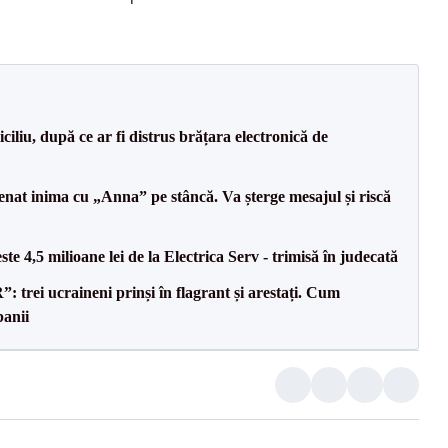
iliu, după ce ar fi distrus brățara electronică de
senat inima cu „Anna” pe stâncă. Va șterge mesajul și riscă
te 4,5 milioane lei de la Electrica Serv - trimisă în judecată
trei ucraineni prinși în flagrant și arestați. Cum
banii