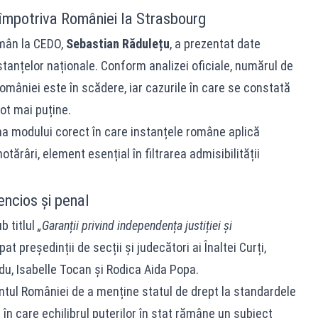
 împotriva României la Strasbourg
omân la CEDO,
Sebastian Rădulețu
, a prezentat date
tanțelor naționale. Conform analizei oficiale, numărul de
mâniei este în scădere, iar cazurile în care se constată
tot mai puține.
a modului corect în care instanțele române aplică
tărâri, element esențial în filtrarea admisibilității
ncios și penal
b titlul
„Garanții privind independența justiției și
pat președinții de secții și judecători ai Înaltei Curți,
u, Isabelle Tocan și Rodica Aida Popa.
tul României de a menține statul de drept la standardele
n care echilibrul puterilor în stat rămâne un subiect