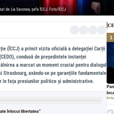
uri de Lia Savonea, șefa ÎCCJ. Foto/ÎCCJ
CE
1
ție (ÎCCJ) a primit vizita oficială a delegației Curții
(CEDO), condusă de președintele instanței
âlnirea a marcat un moment crucial pentru dialogul
 și Strasbourg, axându-se pe garanțiile fundamentale
 în fața presiunilor politice și administrative.
Pan
loca
Actua
sema
afe
te înlocui libertatea”