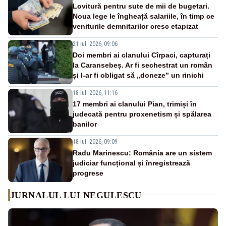
Lovitură pentru sute de mii de bugetari.
Noua lege le îngheață salariile, în timp ce
veniturile demnitarilor cresc etapizat
21 iul. 2026, 09:06
Doi membri ai clanului Cîrpaci, capturați
la Caransebeș. Ar fi sechestrat un român
și l-ar fi obligat să „doneze” un rinichi
18 iul. 2026, 11:16
17 membri ai clanului Pian, trimiși în
judecată pentru proxenetism și spălarea
banilor
18 iul. 2026, 09:09
Radu Marinescu: România are un sistem
judiciar funcțional și înregistrează
progrese
JURNALUL LUI NEGULESCU