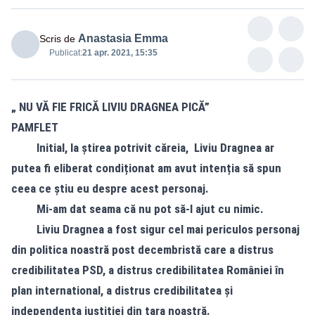
Anastasia Emma
Scris de
Publicat:
21 apr. 2021, 15:35
„ NU VĂ FIE FRICĂ LIVIU DRAGNEA PICĂ”
PAMFLET
​ Initial, la știrea potrivit căreia, Liviu Dragnea ar
putea fi eliberat condiționat am avut intenția să spun
ceea ce știu eu despre acest personaj.
​ Mi-am dat seama că nu pot să-l ajut cu nimic.
​ Liviu Dragnea a fost sigur cel mai periculos personaj
din politica noastră post decembristă care a distrus
credibilitatea PSD, a distrus credibilitatea României în
plan international, a distrus credibilitatea și
independența justiției din țara noastră.