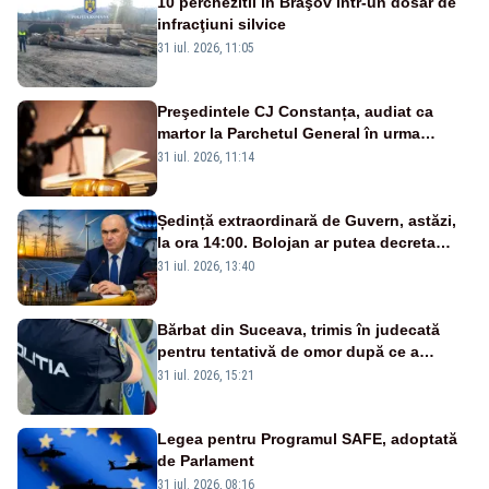
10 perchezitii în Braşov într-un dosar de
infracţiuni silvice
31 iul. 2026, 11:05
Preşedintele CJ Constanța, audiat ca
martor la Parchetul General în urma
percheziţiei la firma unde este acţionar
31 iul. 2026, 11:14
Ședință extraordinară de Guvern, astăzi,
la ora 14:00. Bolojan ar putea decreta
stare de urgență energetică
31 iul. 2026, 13:40
Bărbat din Suceava, trimis în judecată
pentru tentativă de omor după ce a
înjunghiat un tânăr în urma unui conflict
31 iul. 2026, 15:21
izbucnit
Legea pentru Programul SAFE, adoptată
de Parlament
31 iul. 2026, 08:16