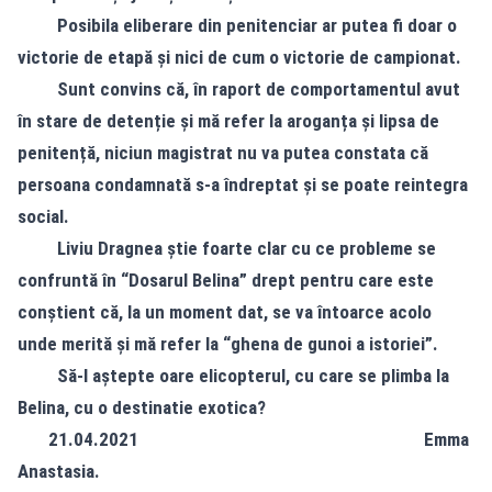
​ Posibila eliberare din penitenciar ar putea fi doar o
victorie de etapă și nici de cum o victorie de campionat.
​ Sunt convins că, în raport de comportamentul avut
în stare de detenție și mă refer la aroganța și lipsa de
penitență, niciun magistrat nu va putea constata că
persoana condamnată s-a îndreptat și se poate reintegra
social.
​ Liviu Dragnea știe foarte clar cu ce probleme se
confruntă în “Dosarul Belina” drept pentru care este
conștient că, la un moment dat, se va întoarce acolo
unde merită și mă refer la “ghena de gunoi a istoriei”.
Să-l aștepte oare elicopterul, cu care se plimba la
Belina, cu o destinatie exotica?
​ 21.04.2021 Emma
Anastasia.