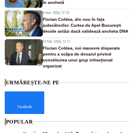
în anchetă
9 mar. 2026, 12:10
Florian Coldea, din nou în fața
judecătorilor. Curtea de Apel București
decide astăzi dacă validează ancheta DNA
13 feb. 2026, 12:11
Florian Coldea, noi manevre disperate
pentru a scăpa de dosarul privind
constituirea unui grup infracțional
organizat
URMĂREȘTE-NE PE
Facebook
POPULAR