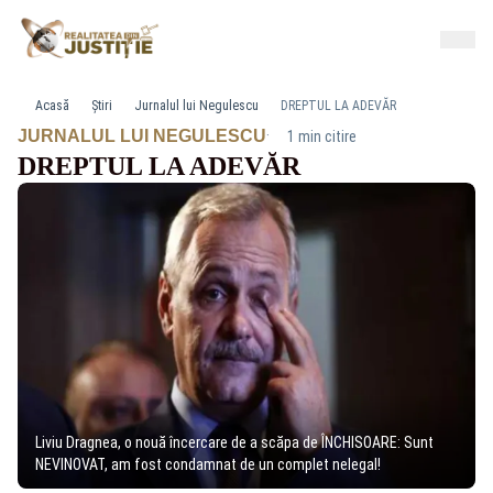
Acasă
Știri
Jurnalul lui Negulescu
DREPTUL LA ADEVĂR
·
JURNALUL LUI NEGULESCU
1 min citire
DREPTUL LA ADEVĂR
Liviu Dragnea, o nouă încercare de a scăpa de ÎNCHISOARE: Sunt
NEVINOVAT, am fost condamnat de un complet nelegal!