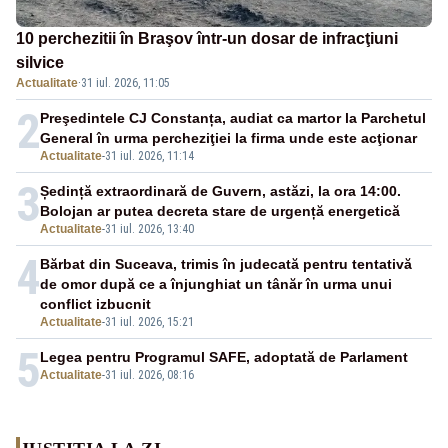
10 perchezitii în Braşov într-un dosar de infracţiuni
silvice
Actualitate
·
31 iul. 2026, 11:05
2
Preşedintele CJ Constanța, audiat ca martor la Parchetul
General în urma percheziţiei la firma unde este acţionar
Actualitate
-
31 iul. 2026, 11:14
3
Ședință extraordinară de Guvern, astăzi, la ora 14:00.
Bolojan ar putea decreta stare de urgență energetică
Actualitate
-
31 iul. 2026, 13:40
4
Bărbat din Suceava, trimis în judecată pentru tentativă
de omor după ce a înjunghiat un tânăr în urma unui
conflict izbucnit
Actualitate
-
31 iul. 2026, 15:21
5
Legea pentru Programul SAFE, adoptată de Parlament
Actualitate
-
31 iul. 2026, 08:16