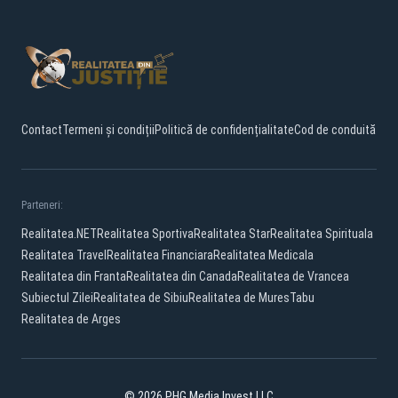
Contact
Termeni și condiții
Politică de confidențialitate
Cod de conduită
Parteneri:
Realitatea.NET
Realitatea Sportiva
Realitatea Star
Realitatea Spirituala
Realitatea Travel
Realitatea Financiara
Realitatea Medicala
Realitatea din Franta
Realitatea din Canada
Realitatea de Vrancea
Subiectul Zilei
Realitatea de Sibiu
Realitatea de Mures
Tabu
Realitatea de Arges
© 2026 PHG Media Invest LLC