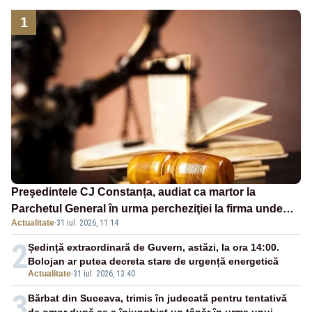
1
Preşedintele CJ Constanța, audiat ca martor la
Parchetul General în urma percheziţiei la firma unde
Actualitate
·
31 iul. 2026, 11:14
este acţionar
2
Ședință extraordinară de Guvern, astăzi, la ora 14:00.
Bolojan ar putea decreta stare de urgență energetică
Actualitate
-
31 iul. 2026, 13:40
3
Bărbat din Suceava, trimis în judecată pentru tentativă