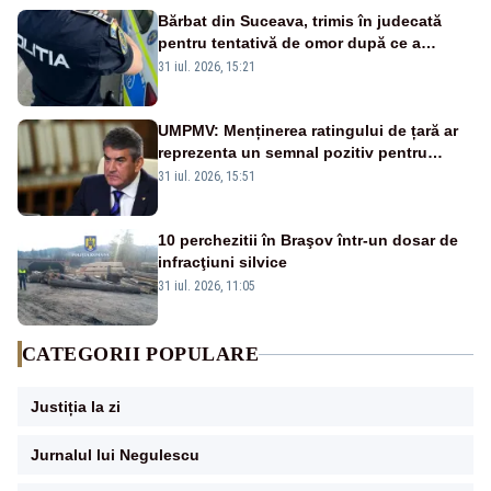
Bărbat din Suceava, trimis în judecată
pentru tentativă de omor după ce a
înjunghiat un tânăr în urma unui conflict
31 iul. 2026, 15:21
izbucnit
UMPMV: Menținerea ratingului de țară ar
reprezenta un semnal pozitiv pentru
România. Autoritățile trebuie să continue
31 iul. 2026, 15:51
consolidarea stabilității economice și
financiare
10 perchezitii în Braşov într-un dosar de
infracţiuni silvice
31 iul. 2026, 11:05
CATEGORII POPULARE
Justiția la zi
Jurnalul lui Negulescu