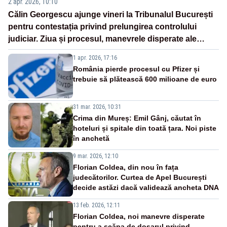
2 apr. 2026, 10:10
Călin Georgescu ajunge vineri la Tribunalul București
pentru contestația privind prelungirea controlului
judiciar. Ziua și procesul, manevrele disperate ale
Sistemului
1 apr. 2026, 17:16
România pierde procesul cu Pfizer și
trebuie să plătească 600 milioane de euro
31 mar. 2026, 10:31
Crima din Mureș: Emil Gânj, căutat în
hoteluri și spitale din toată țara. Noi piste
în anchetă
9 mar. 2026, 12:10
Florian Coldea, din nou în fața
judecătorilor. Curtea de Apel București
decide astăzi dacă validează ancheta DNA
13 feb. 2026, 12:11
Florian Coldea, noi manevre disperate
pentru a scăpa de dosarul privind