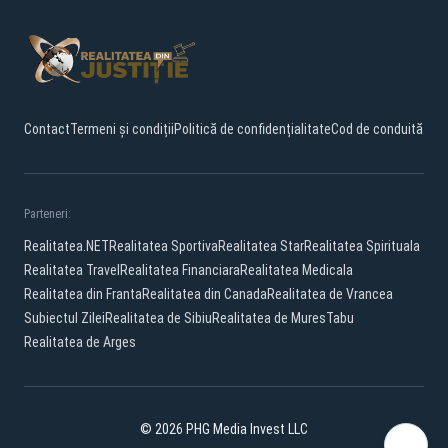
Contact
Termeni și condiții
Politică de confidențialitate
Cod de conduită
Parteneri:
Realitatea.NET
Realitatea Sportiva
Realitatea Star
Realitatea Spirituala
Realitatea Travel
Realitatea Financiara
Realitatea Medicala
Realitatea din Franta
Realitatea din Canada
Realitatea de Vrancea
Subiectul Zilei
Realitatea de Sibiu
Realitatea de Mures
Tabu
Realitatea de Arges
© 2026 PHG Media Invest LLC