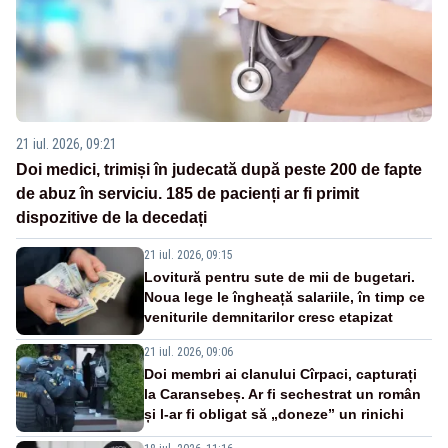
21 iul. 2026, 09:21
Doi medici, trimiși în judecată după peste 200 de fapte
de abuz în serviciu. 185 de pacienți ar fi primit
dispozitive de la decedați
21 iul. 2026, 09:15
Lovitură pentru sute de mii de bugetari.
Noua lege le îngheață salariile, în timp ce
veniturile demnitarilor cresc etapizat
21 iul. 2026, 09:06
Doi membri ai clanului Cîrpaci, capturați
la Caransebeș. Ar fi sechestrat un român
și l-ar fi obligat să „doneze” un rinichi