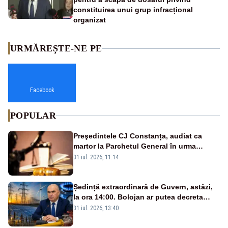
constituirea unui grup infracțional
organizat
URMĂREȘTE-NE PE
Facebook
POPULAR
Preşedintele CJ Constanța, audiat ca
martor la Parchetul General în urma
percheziţiei la firma unde este acţionar
31 iul. 2026, 11:14
Ședință extraordinară de Guvern, astăzi,
la ora 14:00. Bolojan ar putea decreta
stare de urgență energetică
31 iul. 2026, 13:40