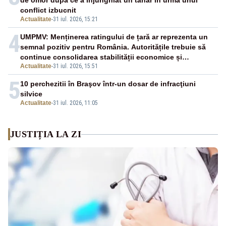
de omor după ce a înjunghiat un tânăr în urma unui
conflict izbucnit
Actualitate
-
31 iul. 2026, 15:21
4
UMPMV: Menținerea ratingului de țară ar reprezenta un
semnal pozitiv pentru România. Autoritățile trebuie să
continue consolidarea stabilității economice și
Actualitate
-
31 iul. 2026, 15:51
financiare
5
10 perchezitii în Braşov într-un dosar de infracţiuni
silvice
Actualitate
-
31 iul. 2026, 11:05
JUSTIȚIA LA ZI