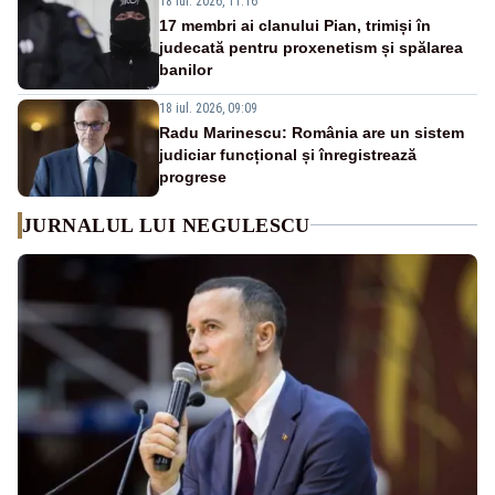
18 iul. 2026, 11:16
17 membri ai clanului Pian, trimiși în
judecată pentru proxenetism și spălarea
banilor
18 iul. 2026, 09:09
Radu Marinescu: România are un sistem
judiciar funcțional și înregistrează
progrese
JURNALUL LUI NEGULESCU