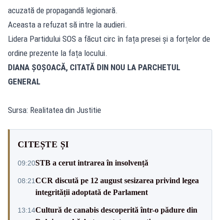
acuzată de propagandă legionară.
Aceasta a refuzat să intre la audieri.
Lidera Partidului SOS a făcut circ în fața presei și a forțelor de
ordine prezente la fața locului.
DIANA ȘOȘOACĂ, CITATĂ DIN NOU LA PARCHETUL
GENERAL
Sursa: Realitatea din Justitie
CITEȘTE ȘI
STB a cerut intrarea în insolvență
09:20
CCR discută pe 12 august sesizarea privind legea
08:21
integrității adoptată de Parlament
Cultură de canabis descoperită într-o pădure din
13:14