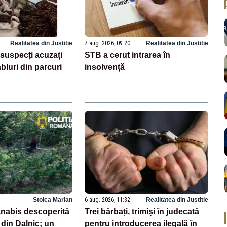
Realitatea din Justitie
7 aug. 2026, 09:20
Realitatea din Justitie
a suspecți acuzați
STB a cerut intrarea în
bluri din parcuri
insolvență
Stoica Marian
6 aug. 2026, 11:32
Realitatea din Justitie
anabis descoperită
Trei bărbați, trimiși în judecată
 din Dalnic; un
pentru introducerea ilegală în