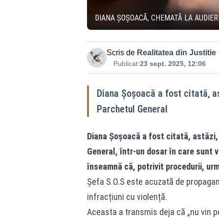
DIANA ȘOȘOACĂ, CHEMATĂ LA AUDIER
Scris de
Realitatea din Justitie
Publicat:
23 sept. 2025, 12:06
Diana Șoșoacă a fost citată, ast
Parchetul General
Diana Șoșoacă a fost citată, astăzi, 
General, într-un dosar în care sunt v
înseamnă că, potrivit procedurii, u
Șefa S.O.S este acuzată de propagandă
infracțiuni cu violență.
Aceasta a transmis deja că „nu vin p