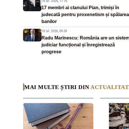
18 iul. 2026, 11:16
17 membri ai clanului Pian, trimiși în
judecată pentru proxenetism și spălarea
banilor
18 iul. 2026, 09:09
Radu Marinescu: România are un siste
judiciar funcțional și înregistrează
progrese
MAI MULTE ȘTIRI DIN
ACTUALITAT