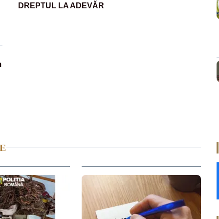
DREPTUL LA ADEVĂR
m
E