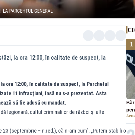
I, LA PARCEHTUL GENERAL
CE
1
ăzi, la ora 12:00, în calitate de suspect, la
la ora 12:00, în calitate de suspect, la Parchetul
izate 11 infracțiuni, însă nu s-a prezentat. Asta
rmează să fie adusă cu mandat.
Băr
pen
 legionară, cultul criminalilor de război și alte
Actua
înj
conf
e 23 (septembrie – n.red.), că n-am cum”. „Putem stabili o