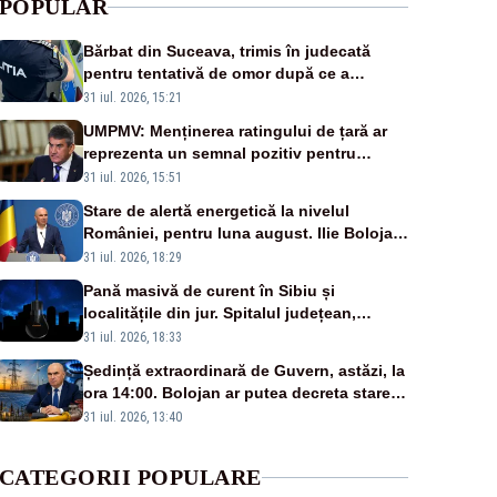
POPULAR
Bărbat din Suceava, trimis în judecată
pentru tentativă de omor după ce a
înjunghiat un tânăr în urma unui conflict
31 iul. 2026, 15:21
izbucnit
UMPMV: Menținerea ratingului de țară ar
reprezenta un semnal pozitiv pentru
România. Autoritățile trebuie să continue
31 iul. 2026, 15:51
consolidarea stabilității economice și
Stare de alertă energetică la nivelul
financiare
României, pentru luna august. Ilie Bolojan
a anunțat importuri și posibile restricții –
31 iul. 2026, 18:29
VIDEO
Pană masivă de curent în Sibiu și
localitățile din jur. Spitalul județean,
semafoarele, rețelele de telefonie, grav
31 iul. 2026, 18:33
afectate
Ședință extraordinară de Guvern, astăzi, la
ora 14:00. Bolojan ar putea decreta stare
de urgență energetică
31 iul. 2026, 13:40
CATEGORII POPULARE