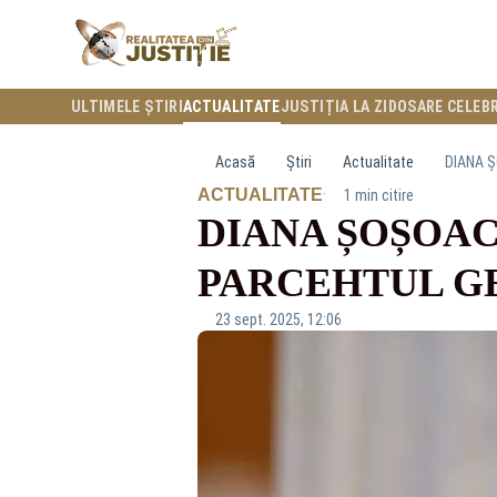
ULTIMELE ȘTIRI
ACTUALITATE
JUSTIȚIA LA ZI
DOSARE CELEB
Acasă
Știri
Actualitate
DIANA Ș
·
ACTUALITATE
1 min citire
DIANA ȘOȘOAC
PARCEHTUL G
23 sept. 2025, 12:06