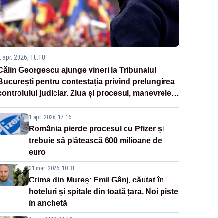
2 apr. 2026, 10:10
Călin Georgescu ajunge vineri la Tribunalul
București pentru contestația privind prelungirea
controlului judiciar. Ziua și procesul, manevrele
disperate ale Sistemului
1 apr. 2026, 17:16
România pierde procesul cu Pfizer și
trebuie să plătească 600 milioane de
euro
31 mar. 2026, 10:31
Crima din Mureș: Emil Gânj, căutat în
hoteluri și spitale din toată țara. Noi piste
în anchetă