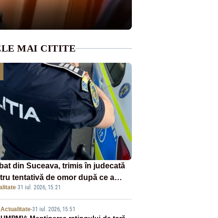
LE MAI CITITE
bat din Suceava, trimis în judecată
tru tentativă de omor după ce a
litate
·
31 iul. 2026, 15:21
unghiat un tânăr în urma unui
lict izbucnit
Actualitate
-
31 iul. 2026, 15:51