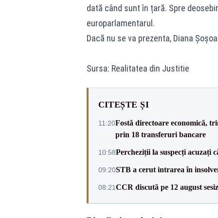
dată când sunt în țară. Spre deosebi
europarlamentarul.
Dacă nu se va prezenta, Diana Șoșoa
Sursa: Realitatea din Justitie
CITEȘTE ȘI
Fostă directoare economică, tri
11:20
prin 18 transferuri bancare
Percheziții la suspecți acuzați 
10:58
STB a cerut intrarea în insolve
09:20
CCR discută pe 12 august sesiz
08:21