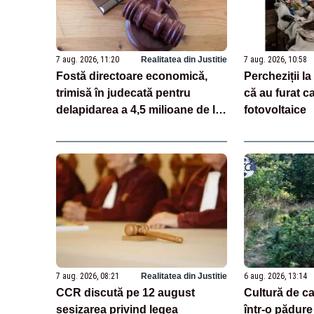
7 aug. 2026, 11:20
Realitatea din Justitie
7 aug. 2026, 10:58
Fostă directoare economică,
Percheziții l
trimisă în judecată pentru
că au furat ca
delapidarea a 4,5 milioane de lei
fotovoltaice
prin 18 transferuri bancare
7 aug. 2026, 08:21
Realitatea din Justitie
6 aug. 2026, 13:14
CCR discută pe 12 august
Cultură de c
sesizarea privind legea
într-o pădure