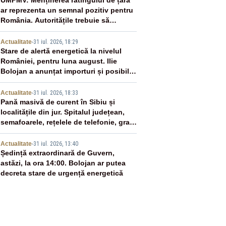
2
UMPMV: Menținerea ratingului de țară
ar reprezenta un semnal pozitiv pentru
România. Autoritățile trebuie să
continue consolidarea stabilității
3
economice și financiare
Actualitate
-
31 iul. 2026, 18:29
Stare de alertă energetică la nivelul
României, pentru luna august. Ilie
Bolojan a anunțat importuri și posibile
restricții – VIDEO
4
Actualitate
-
31 iul. 2026, 18:33
Pană masivă de curent în Sibiu și
localitățile din jur. Spitalul județean,
semafoarele, rețelele de telefonie, grav
afectate
5
Actualitate
-
31 iul. 2026, 13:40
Ședință extraordinară de Guvern,
astăzi, la ora 14:00. Bolojan ar putea
decreta stare de urgență energetică