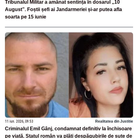
Tribunalul Militar a amânat sentința în dosarul „10
August”. Foștii șefi ai Jandarmeriei și-ar putea afla
soarta pe 15 iunie
11 iun. 2026, 09:53
Realitatea din Justitie
Criminalul Emil Gânj, condamnat definitiv la închisoare
pe viață. Statul român va plăti despăgubirile de sute de