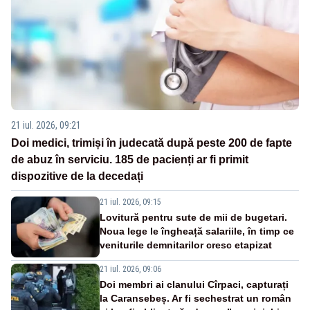
21 iul. 2026, 09:21
Doi medici, trimiși în judecată după peste 200 de fapte
de abuz în serviciu. 185 de pacienți ar fi primit
dispozitive de la decedați
21 iul. 2026, 09:15
Lovitură pentru sute de mii de bugetari.
Noua lege le îngheață salariile, în timp ce
veniturile demnitarilor cresc etapizat
21 iul. 2026, 09:06
Doi membri ai clanului Cîrpaci, capturați
la Caransebeș. Ar fi sechestrat un român