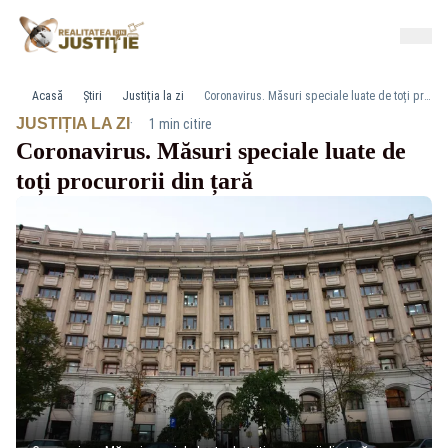
Acasă
Știri
Justiția la zi
Coronavirus. Măsuri speciale luate de toți procurorii din țară
·
JUSTIȚIA LA ZI
1 min citire
Coronavirus. Măsuri speciale luate de
toți procurorii din țară