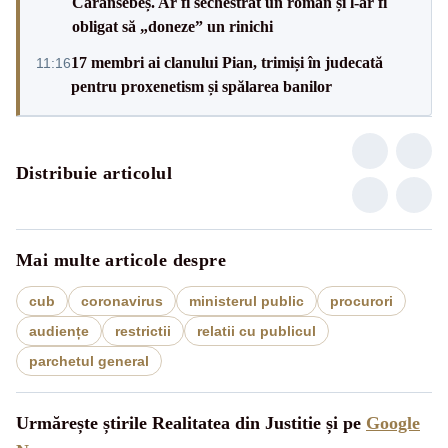
Caransebeș. Ar fi sechestrat un român și l-ar fi
obligat să „doneze” un rinichi
17 membri ai clanului Pian, trimiși în judecată
11:16
pentru proxenetism și spălarea banilor
Distribuie articolul
Mai multe articole despre
cub
coronavirus
ministerul public
procurori
audiențe
restrictii
relatii cu publicul
parchetul general
Urmărește știrile Realitatea din Justitie și pe
Google