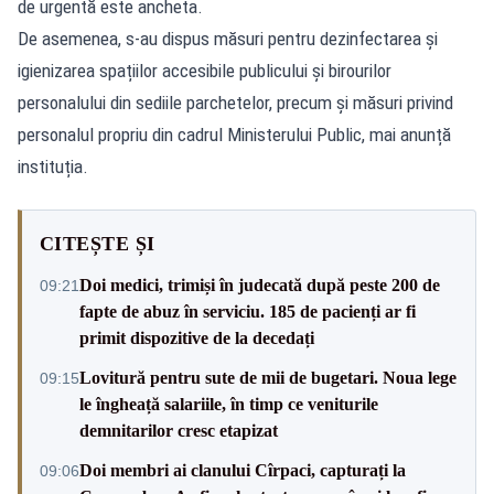
de urgentă este ancheta.
De asemenea, s-au dispus măsuri pentru dezinfectarea și
igienizarea spațiilor accesibile publicului și birourilor
personalului din sediile parchetelor, precum și măsuri privind
personalul propriu din cadrul Ministerului Public, mai anunță
instituția.
CITEȘTE ȘI
Doi medici, trimiși în judecată după peste 200 de
09:21
fapte de abuz în serviciu. 185 de pacienți ar fi
primit dispozitive de la decedați
Lovitură pentru sute de mii de bugetari. Noua lege
09:15
le îngheață salariile, în timp ce veniturile
demnitarilor cresc etapizat
Doi membri ai clanului Cîrpaci, capturați la
09:06