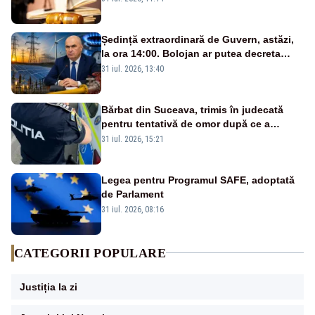
Ședință extraordinară de Guvern, astăzi,
la ora 14:00. Bolojan ar putea decreta
stare de urgență energetică
31 iul. 2026, 13:40
Bărbat din Suceava, trimis în judecată
pentru tentativă de omor după ce a
înjunghiat un tânăr în urma unui conflict
31 iul. 2026, 15:21
izbucnit
Legea pentru Programul SAFE, adoptată
de Parlament
31 iul. 2026, 08:16
CATEGORII POPULARE
Justiția la zi