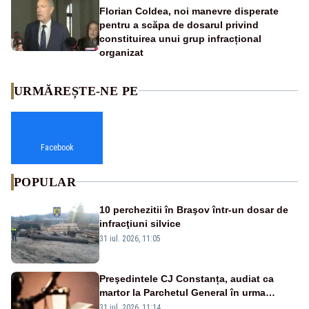
Florian Coldea, noi manevre disperate
pentru a scăpa de dosarul privind
constituirea unui grup infracțional
organizat
URMĂREȘTE-NE PE
Facebook
POPULAR
10 perchezitii în Braşov într-un dosar de
infracţiuni silvice
31 iul. 2026, 11:05
Preşedintele CJ Constanța, audiat ca
martor la Parchetul General în urma
percheziţiei la firma unde este acţionar
31 iul. 2026, 11:14