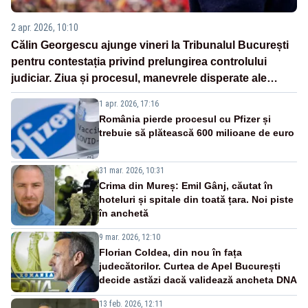
2 apr. 2026, 10:10
Călin Georgescu ajunge vineri la Tribunalul București
pentru contestația privind prelungirea controlului
judiciar. Ziua și procesul, manevrele disperate ale
Sistemului
1 apr. 2026, 17:16
România pierde procesul cu Pfizer și
trebuie să plătească 600 milioane de euro
31 mar. 2026, 10:31
Crima din Mureș: Emil Gânj, căutat în
hoteluri și spitale din toată țara. Noi piste
în anchetă
9 mar. 2026, 12:10
Florian Coldea, din nou în fața
judecătorilor. Curtea de Apel București
decide astăzi dacă validează ancheta DNA
13 feb. 2026, 12:11