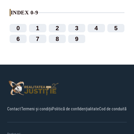
INDEX 0-9
0
1
2
3
4
5
6
7
8
9
Contact
Termeni și condiții
Politică de confidențialitate
Cod de conduită