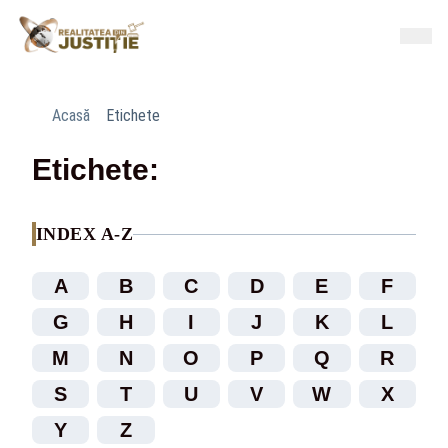
Acasă
Etichete
Etichete:
INDEX A-Z
A
B
C
D
E
F
G
H
I
J
K
L
M
N
O
P
Q
R
S
T
U
V
W
X
Y
Z