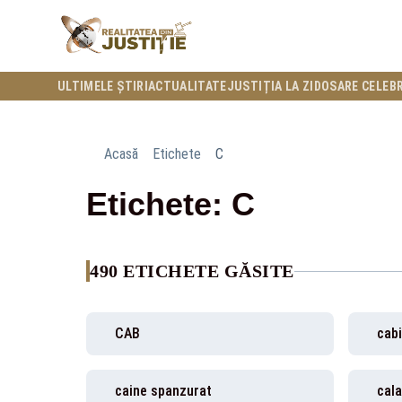
ULTIMELE ȘTIRI
ACTUALITATE
JUSTIȚIA LA ZI
DOSARE CELEB
Acasă
Etichete
C
Etichete: C
490 ETICHETE GĂSITE
CAB
cabi
caine spanzurat
cala