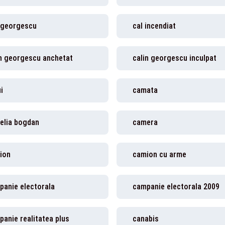
i georgescu
cal incendiat
in georgescu anchetat
calin georgescu inculpat
i
camata
elia bogdan
camera
ion
camion cu arme
panie electorala
campanie electorala 2009
anie realitatea plus
canabis