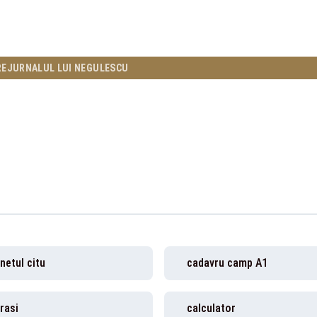
RE
JURNALUL LUI NEGULESCU
netul citu
cadavru camp A1
rasi
calculator