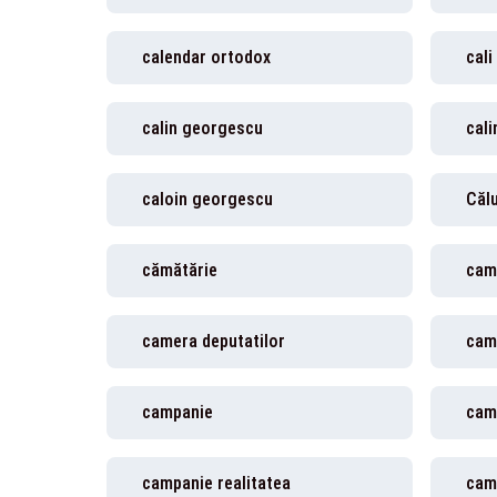
calendar ortodox
cal
calin georgescu
cal
caloin georgescu
Călu
cămătărie
cam
camera deputatilor
cam
campanie
cam
campanie realitatea
camp