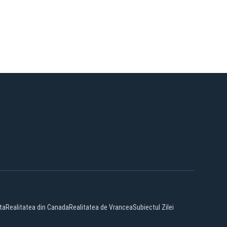
ta
Realitatea din Canada
Realitatea de Vrancea
Subiectul Zilei