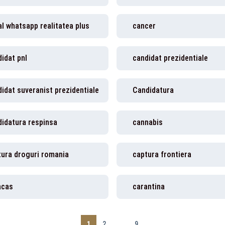
l whatsapp realitatea plus
cancer
idat pnl
candidat prezidentiale
idat suveranist prezidentiale
Candidatura
didatura respinsa
cannabis
tura droguri romania
captura frontiera
acas
carantina
1
2
...
9