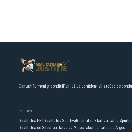
Contact
Termeni și condiții
Politică de confidențialitate
Cod de condu
Parteneri:
Realitatea.NET
Realitatea Sportiva
Realitatea Star
Realitatea Spiritu
Realitatea de Sibiu
Realitatea de Mures
Tabu
Realitatea de Arges