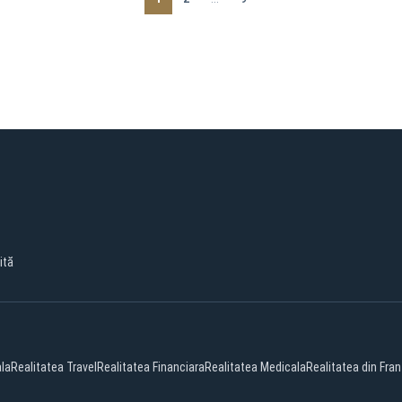
ită
ala
Realitatea Travel
Realitatea Financiara
Realitatea Medicala
Realitatea din Fran