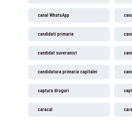
canal WhatsApp
cana
candidati primarie
cand
candidat suveranist
cand
candidatura primaria capitalei
can
captura droguri
cap
caracal
car