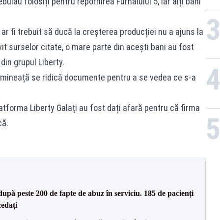
ebuiau folosiți pentru repornirea Furnalului 5, iar alți bani
ar fi trebuit să ducă la creșterea producției nu a ajuns la
it surselor citate, o mare parte din acești bani au fost
 din grupul Liberty.
 dimineață se ridică documente pentru a se vedea ce s-a
tforma Liberty Galați au fost dați afară pentru că firma
că.
după peste 200 de fapte de abuz în serviciu. 185 de pacienți
cedați