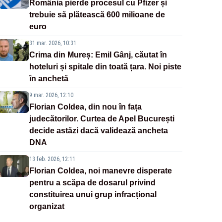
România pierde procesul cu Pfizer și
trebuie să plătească 600 milioane de
euro
31 mar. 2026, 10:31
Crima din Mureș: Emil Gânj, căutat în
hoteluri și spitale din toată țara. Noi piste
în anchetă
9 mar. 2026, 12:10
Florian Coldea, din nou în fața
judecătorilor. Curtea de Apel București
decide astăzi dacă validează ancheta
DNA
13 feb. 2026, 12:11
Florian Coldea, noi manevre disperate
pentru a scăpa de dosarul privind
constituirea unui grup infracțional
organizat