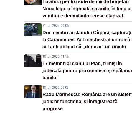
Lovitură pentru sute de mii de bugetari.
Noua lege le îngheață salariile, în timp c
veniturile demnitarilor cresc etapizat
21 iul. 2026, 09:06
Doi membri ai clanului Cîrpaci, capturați
la Caransebeș. Ar fi sechestrat un româ
și l-ar fi obligat să „doneze” un rinichi
18 iul. 2026, 11:16
17 membri ai clanului Pian, trimiși în
judecată pentru proxenetism și spălarea
banilor
18 iul. 2026, 09:09
Radu Marinescu: România are un siste
judiciar funcțional și înregistrează
progrese