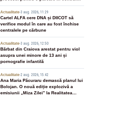
orașului
3
Actualitate
-
3 aug. 2026, 11:29
Cartel ALFA cere DNA și DIICOT să
verifice modul în care au fost închise
centralele pe cărbune
4
Actualitate
-
3 aug. 2026, 12:50
Bărbat din Craiova arestat pentru viol
asupra unei minore de 13 ani și
pornografie infantilă
5
Actualitate
-
2 aug. 2026, 15:42
Ana Maria Păcuraru demască planul lui
Bolojan. O nouă ediție explozivă a
emisiunii „Miza Zilei” la Realitatea
PLUS