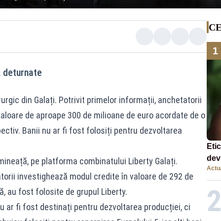
CE
1
, deturnate
rgic din Galați. Potrivit primelor informații, anchetatorii
valoare de aproape 300 de milioane de euro acordate de o
ctiv. Banii nu ar fi fost folosiți pentru dezvoltarea
Eti
dev
imineață, pe platforma combinatului Liberty Galați.
Actua
com
torii investighează modul credite în valoare de 292 de
, au fost folosite de grupul Liberty.
u ar fi fost destinați pentru dezvoltarea producției, ci