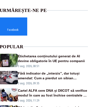
URMĂREȘTE-NE PE
Facebook
POPULAR
Etichetarea conținutului generat de AI
devine obligatorie în UE pentru companii
3 aug. 2026, 08:51
Fără indicator de „interzis”, dar totuși
amendat: Cum a pierdut un sibian
procesul pentru o parcare în centrul
3 aug. 2026, 09:35
orașului
Cartel ALFA cere DNA și DIICOT să verifice
modul în care au fost închise centralele pe
cărbune
3 aug. 2026, 11:29