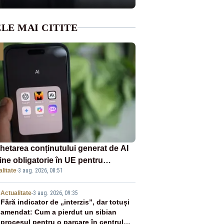
LE MAI CITITE
chetarea conținutului generat de AI
ine obligatorie în UE pentru
litate
·
3 aug. 2026, 08:51
panii
2
Actualitate
-
3 aug. 2026, 09:35
Fără indicator de „interzis”, dar totuși
amendat: Cum a pierdut un sibian
procesul pentru o parcare în centrul