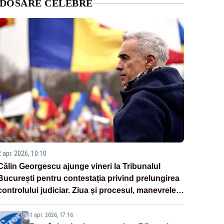
DOSARE CELEBRE
2 apr. 2026, 10:10
Călin Georgescu ajunge vineri la Tribunalul
București pentru contestația privind prelungirea
controlului judiciar. Ziua și procesul, manevrele
disperate ale Sistemului
1 apr. 2026, 17:16