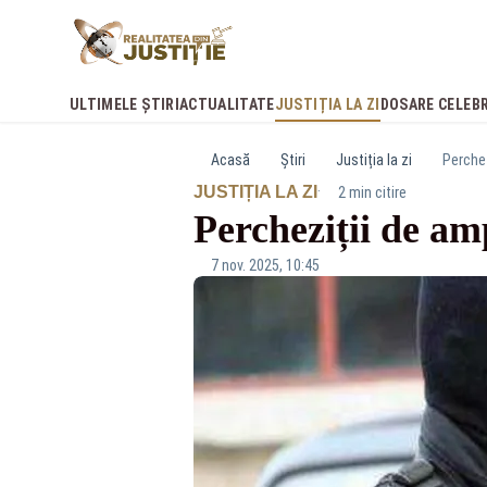
ULTIMELE ȘTIRI
ACTUALITATE
JUSTIȚIA LA ZI
DOSARE CELEB
Acasă
Știri
Justiția la zi
Perchez
·
JUSTIȚIA LA ZI
2 min citire
Percheziții de am
7 nov. 2025, 10:45