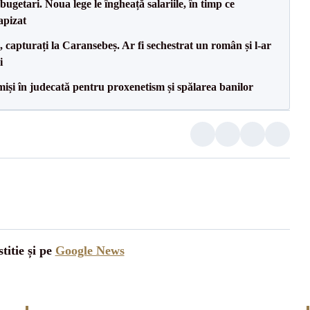
ugetari. Noua lege le îngheață salariile, în timp ce
apizat
 capturați la Caransebeș. Ar fi sechestrat un român și l-ar
i
miși în judecată pentru proxenetism și spălarea banilor
titie și pe
Google News