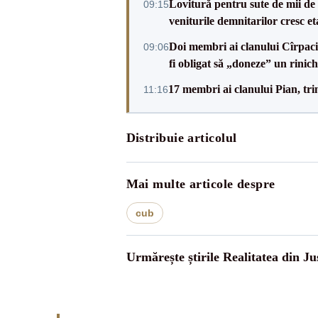
Lovitură pentru sute de mii de b
09:15
veniturile demnitarilor cresc et
Doi membri ai clanului Cîrpaci,
09:06
fi obligat să „doneze” un rinich
17 membri ai clanului Pian, tri
11:16
Distribuie articolul
Mai multe articole despre
cub
Urmărește știrile Realitatea din Jus