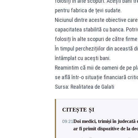
folosiți în alte scopuri. Acești bani tr
pentru fabrica de țevi sudate.
Niciunul dintre aceste obiective care 
capacitatea stabilită cu banca. Potriv
folosiți în alte scopuri de către firme
În timpul perchezițiilor din această
întâmplat cu acești bani.
Reamintim că mii de oameni de pe pla
se află într-o situație financiară criti
Sursa: Realitatea de Galati
CITEȘTE ȘI
Doi medici, trimiși în judecată 
09:21
ar fi primit dispozitive de la de