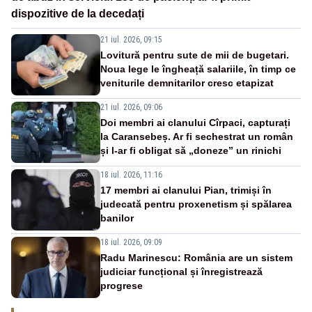
dispozitive de la decedați
21 iul. 2026, 09:15
Lovitură pentru sute de mii de bugetari.
Noua lege le îngheață salariile, în timp ce
veniturile demnitarilor cresc etapizat
21 iul. 2026, 09:06
Doi membri ai clanului Cîrpaci, capturați
la Caransebeș. Ar fi sechestrat un român
și l-ar fi obligat să „doneze” un rinichi
18 iul. 2026, 11:16
17 membri ai clanului Pian, trimiși în
judecată pentru proxenetism și spălarea
banilor
18 iul. 2026, 09:09
Radu Marinescu: România are un sistem
judiciar funcțional și înregistrează
progrese