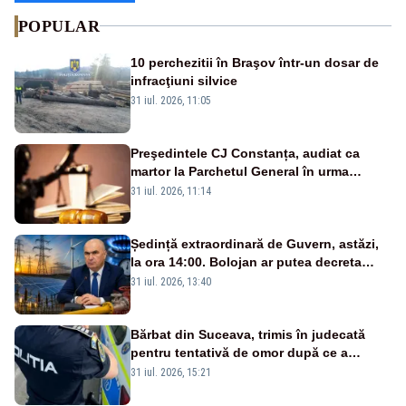
POPULAR
10 perchezitii în Braşov într-un dosar de
infracţiuni silvice
31 iul. 2026, 11:05
Preşedintele CJ Constanța, audiat ca
martor la Parchetul General în urma
percheziţiei la firma unde este acţionar
31 iul. 2026, 11:14
Ședință extraordinară de Guvern, astăzi,
la ora 14:00. Bolojan ar putea decreta
stare de urgență energetică
31 iul. 2026, 13:40
Bărbat din Suceava, trimis în judecată
pentru tentativă de omor după ce a
înjunghiat un tânăr în urma unui conflict
31 iul. 2026, 15:21
izbucnit