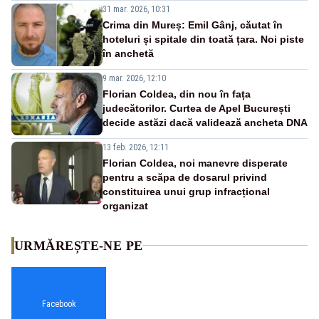
31 mar. 2026, 10:31
Crima din Mureș: Emil Gânj, căutat în
hoteluri și spitale din toată țara. Noi piste
în anchetă
9 mar. 2026, 12:10
Florian Coldea, din nou în fața
judecătorilor. Curtea de Apel București
decide astăzi dacă validează ancheta DNA
13 feb. 2026, 12:11
Florian Coldea, noi manevre disperate
pentru a scăpa de dosarul privind
constituirea unui grup infracțional
organizat
URMĂREȘTE-NE PE
Facebook