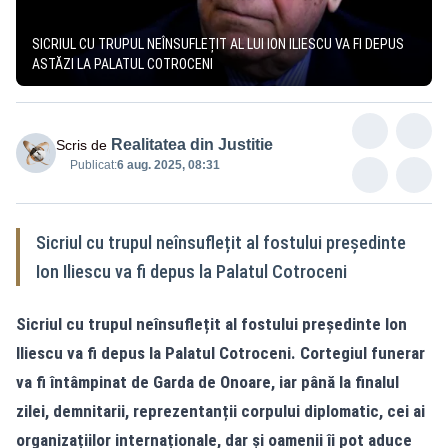
SICRIUL CU TRUPUL NEÎNSUFLEȚIT AL LUI ION ILIESCU VA FI DEPUS
ASTĂZI LA PALATUL COTROCENI
Realitatea din Justitie
Scris de
Publicat:
6 aug. 2025, 08:31
Sicriul cu trupul neînsuflețit al fostului președinte
Ion Iliescu va fi depus la Palatul Cotroceni
Sicriul cu trupul neînsuflețit al fostului președinte Ion
Iliescu va fi depus la Palatul Cotroceni. Cortegiul funerar
va fi întâmpinat de Garda de Onoare, iar până la finalul
zilei, demnitarii, reprezentanții corpului diplomatic, cei ai
organizațiilor internaționale, dar și oamenii îi pot aduce