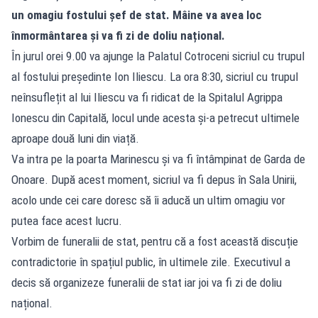
un omagiu fostului șef de stat. Mâine va avea loc
înmormântarea și va fi zi de doliu național.
În jurul orei 9.00 va ajunge la Palatul Cotroceni sicriul cu trupul
al fostului președinte Ion Iliescu. La ora 8:30, sicriul cu trupul
neînsuflețit al lui Iliescu va fi ridicat de la Spitalul Agrippa
Ionescu din Capitală, locul unde acesta și-a petrecut ultimele
aproape două luni din viață.
Va intra pe la poarta Marinescu și va fi întâmpinat de Garda de
Onoare. După acest moment, sicriul va fi depus în Sala Unirii,
acolo unde cei care doresc să îi aducă un ultim omagiu vor
putea face acest lucru.
Vorbim de funeralii de stat, pentru că a fost această discuție
contradictorie în spațiul public, în ultimele zile. Executivul a
decis să organizeze funeralii de stat iar joi va fi zi de doliu
național.