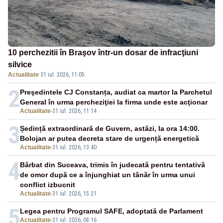
10 perchezitii în Braşov într-un dosar de infracţiuni
silvice
Actualitate
·
31 iul. 2026, 11:05
2
Preşedintele CJ Constanța, audiat ca martor la Parchetul
General în urma percheziţiei la firma unde este acţionar
Actualitate
-
31 iul. 2026, 11:14
3
Ședință extraordinară de Guvern, astăzi, la ora 14:00.
Bolojan ar putea decreta stare de urgență energetică
Actualitate
-
31 iul. 2026, 13:40
4
Bărbat din Suceava, trimis în judecată pentru tentativă
de omor după ce a înjunghiat un tânăr în urma unui
conflict izbucnit
Actualitate
-
31 iul. 2026, 15:21
5
Legea pentru Programul SAFE, adoptată de Parlament
Actualitate
-
31 iul. 2026, 08:16