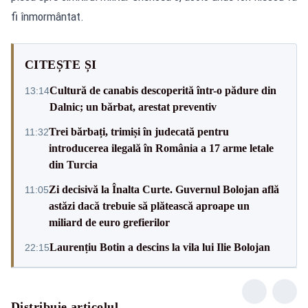
fi înmormântat.
CITEȘTE ȘI
Cultură de canabis descoperită într-o pădure din
13:14
Dalnic; un bărbat, arestat preventiv
Trei bărbați, trimiși în judecată pentru
11:32
introducerea ilegală în România a 17 arme letale
din Turcia
Zi decisivă la Înalta Curte. Guvernul Bolojan află
11:05
astăzi dacă trebuie să plătească aproape un
miliard de euro grefierilor
Laurențiu Botin a descins la vila lui Ilie Bolojan
22:15
Distribuie articolul