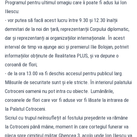
Programul pentru ultimul omagiu care îi poate fi adus lui Ion
Iliescu:
- vor putea să facă acest lucru între 9.30 și 12.30 înalții
demnitari de la noi din țară, reprezentanții Corpului diplomatic,
dar și reprezentanți ai organizațiilor internaționale. În acest
interval de timp va ajunge aici și premierul Ilie Bolojan, potrivit
informațiilor obținute de Realitatea PLUS, și va depune o
coroană de flori;
- de la ora 13.00 va fi deschis accesul pentru publicul larg.
Măsurile de securitate sunt și ele stricte. În interiorul palatului
Cotroceni oamenii nu pot intra cu obiecte. Lumânările,
coroanele de flori care vor fi aduse vor fi lăsate la intrarea de
la Palatul Cotroceni.
Sicriul cu trupul neînsuflețit al fostului președinte va rămâne
la Cotroceni până mâine, moment în care cortegiul funerar va
pleca spre cimitirul militar Ghencea 3, acolo unde Ion Iliescu va