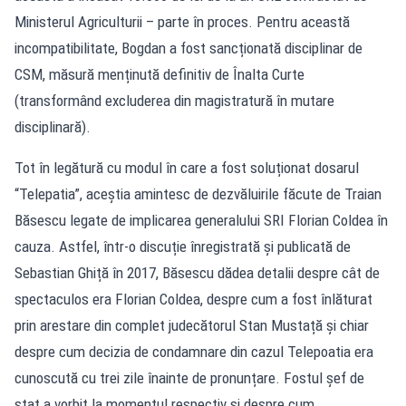
Ministerul Agriculturii – parte în proces. Pentru această
incompatibilitate, Bogdan a fost sancționată disciplinar de
CSM, măsură menținută definitiv de Înalta Curte
(transformând excluderea din magistratură în mutare
disciplinară).
Tot în legătură cu modul în care a fost soluționat dosarul
“Telepatia”, aceștia amintesc de dezvăluirile făcute de Traian
Băsescu legate de implicarea generalului SRI Florian Coldea în
cauza. Astfel, într-o discuție înregistrată și publicată de
Sebastian Ghiță în 2017, Băsescu dădea detalii despre cât de
spectaculos era Florian Coldea, despre cum a fost înlăturat
prin arestare din complet judecătorul Stan Mustață și chiar
despre cum decizia de condamnare din cazul Telepoatia era
cunoscută cu trei zile înainte de pronunțare. Fostul șef de
stat a vorbit la momentul respectiv și despre cum