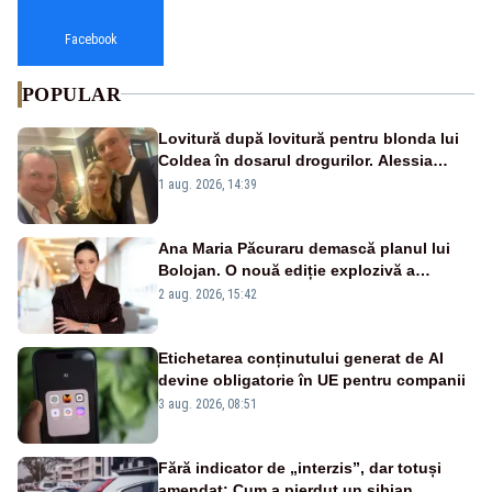
Facebook
POPULAR
Lovitură după lovitură pentru blonda lui
Coldea în dosarul drogurilor. Alessia
Păcuraru explică decizia magistraților
1 aug. 2026, 14:39
Ana Maria Păcuraru demască planul lui
Bolojan. O nouă ediție explozivă a
emisiunii „Miza Zilei” la Realitatea PLUS
2 aug. 2026, 15:42
Etichetarea conținutului generat de AI
devine obligatorie în UE pentru companii
3 aug. 2026, 08:51
Fără indicator de „interzis”, dar totuși
amendat: Cum a pierdut un sibian