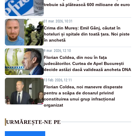
trebuie să plătească 600 milioane de euro
31 mar. 2026, 10:31
Crima din Mureș: Emil Gânj, căutat în
hoteluri și spitale din toată țara. Noi piste
în anchetă
9 mar. 2026, 12:10
Florian Coldea, din nou în fața
judecătorilor. Curtea de Apel București
decide astăzi dacă validează ancheta DNA
13 feb. 2026, 12:11
Florian Coldea, noi manevre disperate
pentru a scăpa de dosarul privind
constituirea unui grup infracțional
organizat
URMĂREȘTE-NE PE