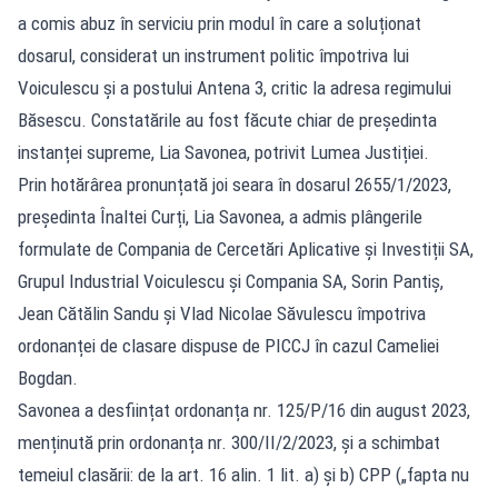
a comis abuz în serviciu prin modul în care a soluționat
dosarul, considerat un instrument politic împotriva lui
Voiculescu și a postului Antena 3, critic la adresa regimului
Băsescu. Constatările au fost făcute chiar de președinta
instanței supreme, Lia Savonea, potrivit Lumea Justiției.
Prin hotărârea pronunțată joi seara în dosarul 2655/1/2023,
președinta Înaltei Curți, Lia Savonea, a admis plângerile
formulate de Compania de Cercetări Aplicative și Investiții SA,
Grupul Industrial Voiculescu și Compania SA, Sorin Pantiș,
Jean Cătălin Sandu și Vlad Nicolae Săvulescu împotriva
ordonanței de clasare dispuse de PICCJ în cazul Cameliei
Bogdan.
Savonea a desființat ordonanța nr. 125/P/16 din august 2023,
menținută prin ordonanța nr. 300/II/2/2023, și a schimbat
temeiul clasării: de la art. 16 alin. 1 lit. a) și b) CPP („fapta nu