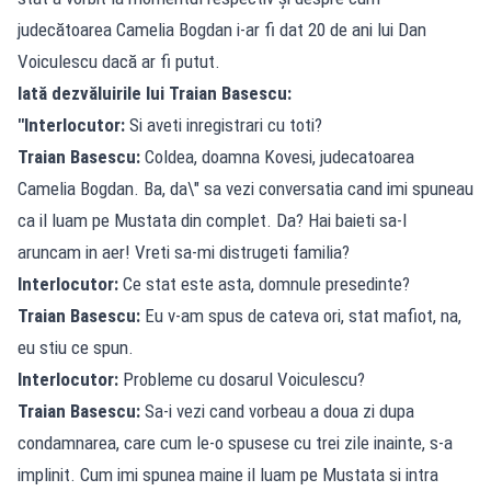
judecătoarea Camelia Bogdan i-ar fi dat 20 de ani lui Dan
Voiculescu dacă ar fi putut.
Iată dezvăluirile lui Traian Basescu:
"Interlocutor:
Si aveti inregistrari cu toti?
Traian Basescu:
Coldea, doamna Kovesi, judecatoarea
Camelia Bogdan. Ba, da\" sa vezi conversatia cand imi spuneau
ca il luam pe Mustata din complet. Da? Hai baieti sa-l
aruncam in aer! Vreti sa-mi distrugeti familia?
Interlocutor:
Ce stat este asta, domnule presedinte?
Traian Basescu:
Eu v-am spus de cateva ori, stat mafiot, na,
eu stiu ce spun.
Interlocutor:
Probleme cu dosarul Voiculescu?
Traian Basescu:
Sa-i vezi cand vorbeau a doua zi dupa
condamnarea, care cum le-o spusese cu trei zile inainte, s-a
implinit. Cum imi spunea maine il luam pe Mustata si intra