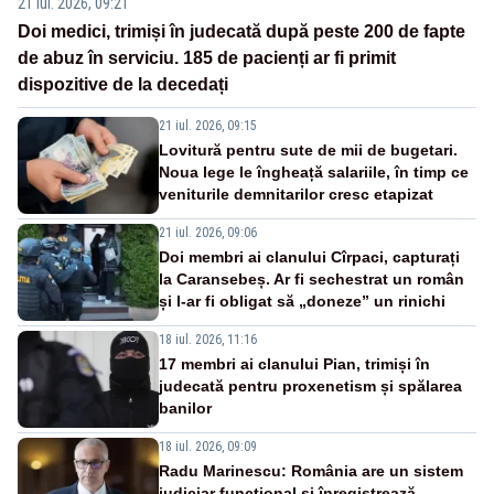
21 iul. 2026, 09:21
Doi medici, trimiși în judecată după peste 200 de fapte
de abuz în serviciu. 185 de pacienți ar fi primit
dispozitive de la decedați
21 iul. 2026, 09:15
Lovitură pentru sute de mii de bugetari.
Noua lege le îngheață salariile, în timp ce
veniturile demnitarilor cresc etapizat
21 iul. 2026, 09:06
Doi membri ai clanului Cîrpaci, capturați
la Caransebeș. Ar fi sechestrat un român
și l-ar fi obligat să „doneze” un rinichi
18 iul. 2026, 11:16
17 membri ai clanului Pian, trimiși în
judecată pentru proxenetism și spălarea
banilor
18 iul. 2026, 09:09
Radu Marinescu: România are un sistem
judiciar funcțional și înregistrează