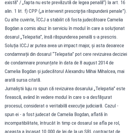
există” / „fapta nu este prevăzută de legea penală”) la art. 16
alin. 1 lit. f) CPP („a intervenit prescripția răspunderii penale”).
Cu alte cuvinte, ÎCCJ a stabilit că fosta judecătoare Camelia
Bogdan a comis abuz în serviciu în modul în care a soluționat
dosarul „Telepatia”, însă răspunderea penală s-a prescris.
Soluția ICCJ ar putea avea un impact major, și asta deoarece
condamnații din dosarul “Telepatia” pot cere revizuirea deciziei
de condamnare pronunțate în data de 8 august 2014 de
Camelia Bogdan și judecătorul Alexandru Mihai Mihalcea, mai
arată sursa citată.
Jurnaliștii luju.ro spun că revizuirea dosarului „Telepatia” este
firească, având în vedere modul în care s-a desfășurat
procesul, considerat o veritabilă execuție judiciară. Cazul -
spun ei - a fost judecat de Camelia Bogdan, aflată în
incompatibilitate, întrucât în timp ce dosarul se afla pe rol,
aceasta a încasat 10.000 de lei de la un SRL contractat de