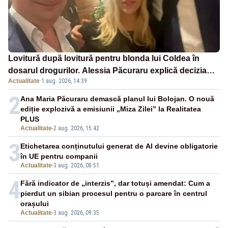
Lovitură după lovitură pentru blonda lui Coldea în
dosarul drogurilor. Alessia Păcuraru explică decizia
Actualitate
·
1 aug. 2026, 14:39
magistraților
2
Ana Maria Păcuraru demască planul lui Bolojan. O nouă
ediție explozivă a emisiunii „Miza Zilei” la Realitatea
PLUS
Actualitate
-
2 aug. 2026, 15:42
3
Etichetarea conținutului generat de AI devine obligatorie
în UE pentru companii
Actualitate
-
3 aug. 2026, 08:51
4
Fără indicator de „interzis”, dar totuși amendat: Cum a
pierdut un sibian procesul pentru o parcare în centrul
orașului
Actualitate
-
3 aug. 2026, 09:35