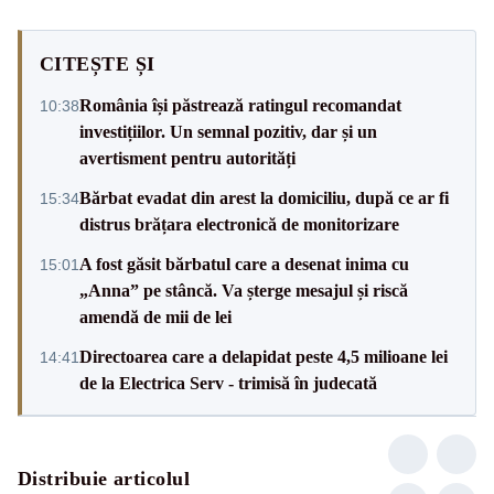
CITEȘTE ȘI
România își păstrează ratingul recomandat
10:38
investițiilor. Un semnal pozitiv, dar și un
avertisment pentru autorități
Bărbat evadat din arest la domiciliu, după ce ar fi
15:34
distrus brățara electronică de monitorizare
A fost găsit bărbatul care a desenat inima cu
15:01
„Anna” pe stâncă. Va șterge mesajul și riscă
amendă de mii de lei
Directoarea care a delapidat peste 4,5 milioane lei
14:41
de la Electrica Serv - trimisă în judecată
Distribuie articolul