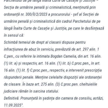
Parchetului de pe lângă Înalta Curte de Casație și Justiție –
Secția de urmărire penală și criminalistică, menținută prin
ordonanță nr. 300/ÎI/2/2023 a procurorului - șef al Secției de
urmărire penală și criminalistică din cadrul Parchetului de pe
lângă Înalta Curte de Casație și Justiție, pe care le desființează
în sensul că:
Schimbă temeiul de drept al clasarii dispuse pentru
infracțiunea de abuz în serviciu, prevăzută de art. 297 alin. 1
C.pen., cu referire la intimata Bogdan Camelia, din art. 16 alin.
(1) lit. a) și respectiv, art. 16 alin. (1) lit. b) C.proc.pen., în art.
16 alin. (1) lit. f) C.proc.pen., respectiv, a intervenit prescripția
răspunderii penale. Menține celelalte dispoziții ale ordonanței
de clasare. În baza art. 275 alin. (3) C.proc.pen. cheltuielile
judiciare rămân în sarcina statului.
Definitivă. Pronunțată în ședința din camera de consiliu, astăzi,
11.09.2025”.