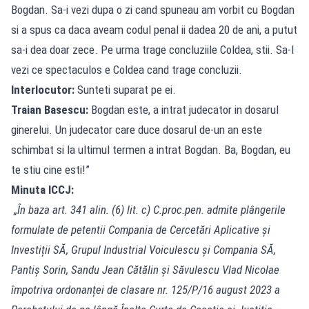
Bogdan. Sa-i vezi dupa o zi cand spuneau am vorbit cu Bogdan
si a spus ca daca aveam codul penal ii dadea 20 de ani, a putut
sa-i dea doar zece. Pe urma trage concluziile Coldea, stii. Sa-l
vezi ce spectaculos e Coldea cand trage concluzii.
Interlocutor:
Sunteti suparat pe ei.
Traian Basescu:
Bogdan este, a intrat judecator in dosarul
ginerelui. Un judecator care duce dosarul de-un an este
schimbat si la ultimul termen a intrat Bogdan. Ba, Bogdan, eu
te stiu cine esti!”
Minuta ICCJ:
„În baza art. 341 alin. (6) lit. c) C.proc.pen. admite plângerile
formulate de petentii Compania de Cercetări Aplicative și
Investiții SĂ, Grupul Industrial Voiculescu și Compania SĂ,
Pantiș Sorin, Sandu Jean Cătălin și Săvulescu Vlad Nicolae
împotriva ordonanței de clasare nr. 125/P/16 august 2023 a