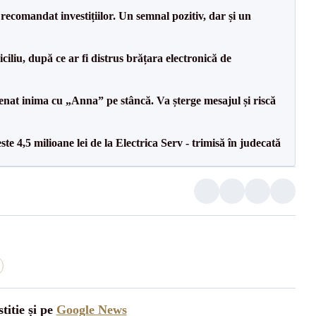
recomandat investițiilor. Un semnal pozitiv, dar și un
iliu, după ce ar fi distrus brățara electronică de
senat inima cu „Anna” pe stâncă. Va șterge mesajul și riscă
te 4,5 milioane lei de la Electrica Serv - trimisă în judecată
titie și pe
Google News