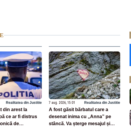
E
Realitatea din Justitie
7 aug. 2026, 15:01
Realitatea din Justitie
 din arest la
A fost găsit bărbatul care a
ă ce ar fi distrus
desenat inima cu „Anna” pe
ronică de
stâncă. Va șterge mesajul și
riscă amendă de mii de lei