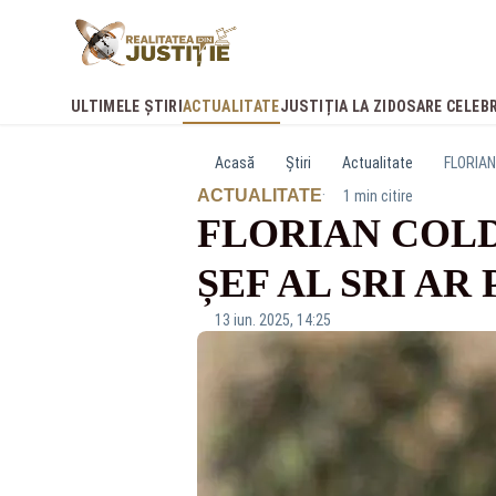
ULTIMELE ȘTIRI
ACTUALITATE
JUSTIȚIA LA ZI
DOSARE CELEB
Acasă
Știri
Actualitate
FLORIAN
·
ACTUALITATE
1 min citire
FLORIAN COLD
ȘEF AL SRI AR
13 iun. 2025, 14:25