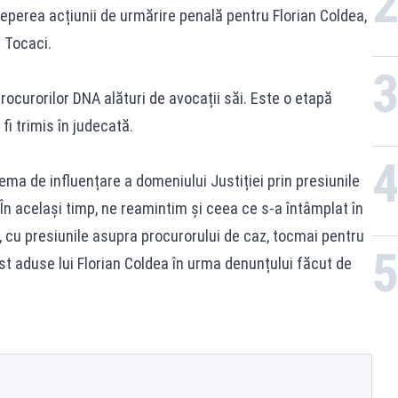
ceperea acțiunii de urmărire penală pentru Florian Coldea,
 Tocaci.
rocurorilor DNA alături de avocații săi. Este o etapă
i trimis în judecată.
ema de influențare a domeniului Justiției prin presiunile
 În același timp, ne reamintim și ceea ce s-a întâmplat în
e, cu presiunile asupra procurorului de caz, tocmai pentru
ost aduse lui Florian Coldea în urma denunțului făcut de