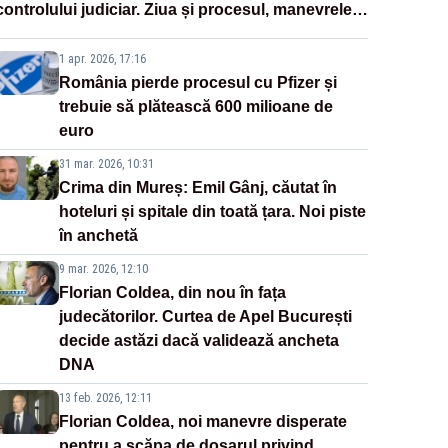
controlului judiciar. Ziua și procesul, manevrele
disperate ale Sistemului
1 apr. 2026, 17:16
România pierde procesul cu Pfizer și
trebuie să plătească 600 milioane de
euro
31 mar. 2026, 10:31
Crima din Mureș: Emil Gânj, căutat în
hoteluri și spitale din toată țara. Noi piste
în anchetă
9 mar. 2026, 12:10
Florian Coldea, din nou în fața
judecătorilor. Curtea de Apel București
decide astăzi dacă validează ancheta
DNA
13 feb. 2026, 12:11
Florian Coldea, noi manevre disperate
pentru a scăpa de dosarul privind