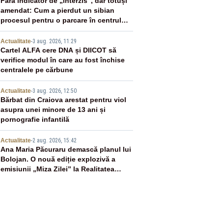
2
Fără indicator de „interzis”, dar totuși
amendat: Cum a pierdut un sibian
procesul pentru o parcare în centrul
orașului
3
Actualitate
-
3 aug. 2026, 11:29
Cartel ALFA cere DNA și DIICOT să
verifice modul în care au fost închise
centralele pe cărbune
4
Actualitate
-
3 aug. 2026, 12:50
Bărbat din Craiova arestat pentru viol
asupra unei minore de 13 ani și
pornografie infantilă
5
Actualitate
-
2 aug. 2026, 15:42
Ana Maria Păcuraru demască planul lui
Bolojan. O nouă ediție explozivă a
emisiunii „Miza Zilei” la Realitatea
PLUS