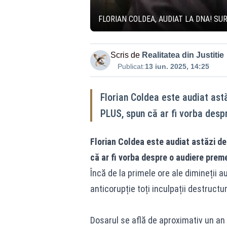
FLORIAN COLDEA, AUDIAT LA DNA! SUR
Scris de
Realitatea din Justitie
Publicat:
13 iun. 2025, 14:25
Florian Coldea este audiat ast
PLUS, spun că ar fi vorba desp
Florian Coldea este audiat astăzi de
că ar fi vorba despre o audiere preme
Încă de la primele ore ale dimineții a
anticorupție toți inculpații destructu
Dosarul se află de aproximativ un an 