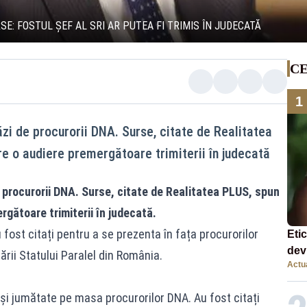
SE: FOSTUL ȘEF AL SRI AR PUTEA FI TRIMIS ÎN JUDECATĂ
CE
1
ăzi de procurorii DNA. Surse, citate de Realitatea
re o audiere premergătoare trimiterii în judecată
 procurorii DNA. Surse, citate de
Realitatea
PLUS, spun
rgătoare trimiterii în judecată.
u fost citați pentru a se prezenta în fața procurorilor
Eti
dev
rării Statului Paralel din România.
Actua
com
și jumătate pe masa procurorilor DNA. Au fost citați