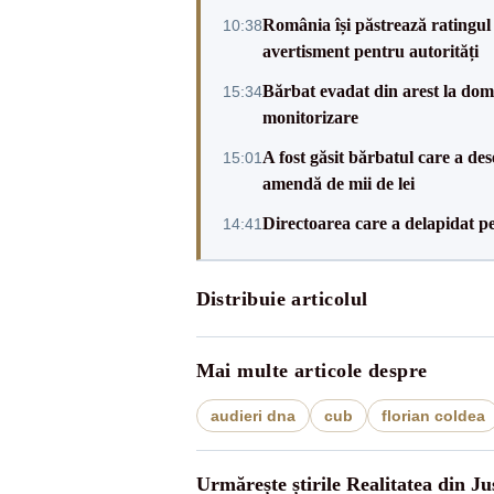
România își păstrează ratingul 
10:38
avertisment pentru autorități
Bărbat evadat din arest la domic
15:34
monitorizare
A fost găsit bărbatul care a de
15:01
amendă de mii de lei
Directoarea care a delapidat pes
14:41
Distribuie articolul
Mai multe articole despre
audieri dna
cub
florian coldea
Urmărește știrile Realitatea din Jus