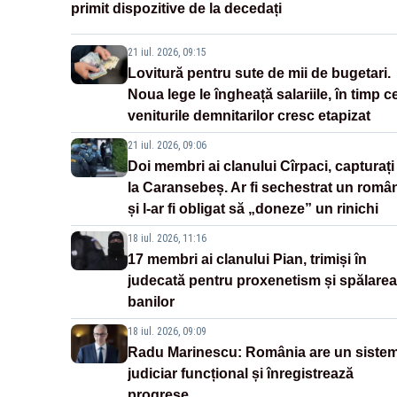
primit dispozitive de la decedați
21 iul. 2026, 09:15
Lovitură pentru sute de mii de bugetari.
Noua lege le îngheață salariile, în timp c
veniturile demnitarilor cresc etapizat
21 iul. 2026, 09:06
Doi membri ai clanului Cîrpaci, capturați
la Caransebeș. Ar fi sechestrat un româ
și l-ar fi obligat să „doneze” un rinichi
18 iul. 2026, 11:16
17 membri ai clanului Pian, trimiși în
judecată pentru proxenetism și spălarea
banilor
18 iul. 2026, 09:09
Radu Marinescu: România are un siste
judiciar funcțional și înregistrează
progrese