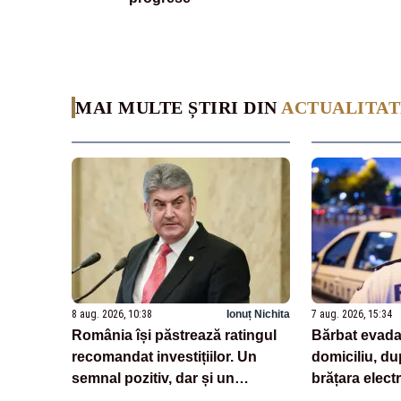
MAI MULTE ȘTIRI DIN
ACTUALITAT
8 aug. 2026, 10:38
Ionuț Nichita
7 aug. 2026, 15:34
România își păstrează ratingul
Bărbat evadat
recomandat investițiilor. Un
domiciliu, dup
semnal pozitiv, dar și un
brățara elect
avertisment pentru autorități
monitorizare