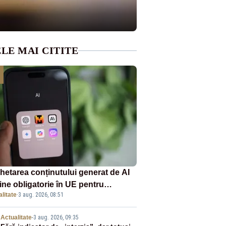
LE MAI CITITE
chetarea conținutului generat de AI
ine obligatorie în UE pentru
litate
·
3 aug. 2026, 08:51
panii
Actualitate
-
3 aug. 2026, 09:35