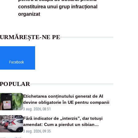
constituirea unui grup infracțional
organizat
URMĂREȘTE-NE PE
Facebook
POPULAR
Etichetarea conținutului generat de AI
devine obligatorie în UE pentru companii
3 aug. 2026, 08:51
Fără indicator de „interzis”, dar totuși
amendat: Cum a pierdut un sibian
procesul pentru o parcare în centrul
3 aug. 2026, 09:35
orașului