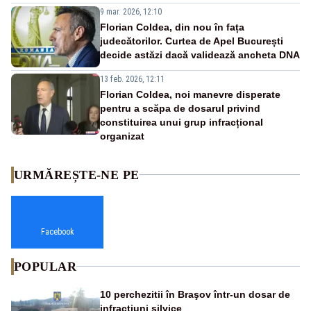
9 mar. 2026, 12:10
Florian Coldea, din nou în fața
judecătorilor. Curtea de Apel București
decide astăzi dacă validează ancheta DNA
13 feb. 2026, 12:11
Florian Coldea, noi manevre disperate
pentru a scăpa de dosarul privind
constituirea unui grup infracțional
organizat
URMĂREȘTE-NE PE
Facebook
POPULAR
10 perchezitii în Braşov într-un dosar de
infracţiuni silvice