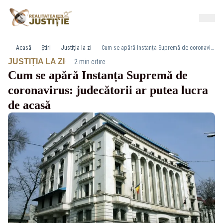
Acasă
Știri
Justiția la zi
Cum se apără Instanța Supremă de coronavirus: judecătorii ar putea lucra de acasă
·
JUSTIȚIA LA ZI
2 min citire
Cum se apără Instanța Supremă de
coronavirus: judecătorii ar putea lucra
de acasă