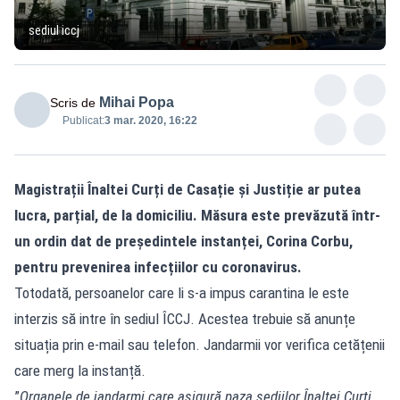
sediul iccj
Mihai Popa
Scris de
Publicat:
3 mar. 2020, 16:22
Magistrații Înaltei Curți de Casație și Justiție ar putea
lucra, parțial, de la domiciliu. Măsura este prevăzută într-
un ordin dat de președintele instanței, Corina Corbu,
pentru prevenirea infecțiilor cu coronavirus.
Totodată, persoanelor care li s-a impus carantina le este
interzis să intre în sediul ÎCCJ. Acestea trebuie să anunțe
situația prin e-mail sau telefon. Jandarmii vor verifica cetățenii
care merg la instanță.
”
Organele de jandarmi care asigură paza sediilor Înaltei Curți