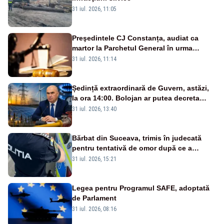
31 iul. 2026, 11:05
Preşedintele CJ Constanța, audiat ca
martor la Parchetul General în urma
percheziţiei la firma unde este acţionar
31 iul. 2026, 11:14
Ședință extraordinară de Guvern, astăzi,
la ora 14:00. Bolojan ar putea decreta
stare de urgență energetică
31 iul. 2026, 13:40
Bărbat din Suceava, trimis în judecată
pentru tentativă de omor după ce a
înjunghiat un tânăr în urma unui conflict
31 iul. 2026, 15:21
izbucnit
Legea pentru Programul SAFE, adoptată
de Parlament
31 iul. 2026, 08:16