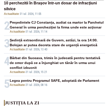
10 perchezitii în Braşov într-un dosar de infracţiuni
silvice
Actualitate
·
31 iul. 2026, 11:05
2
Preşedintele CJ Constanța, audiat ca martor la Parchetul
General în urma percheziţiei la firma unde este acţionar
Actualitate
-
31 iul. 2026, 11:14
3
Ședință extraordinară de Guvern, astăzi, la ora 14:00.
Bolojan ar putea decreta stare de urgență energetică
Actualitate
-
31 iul. 2026, 13:40
4
Bărbat din Suceava, trimis în judecată pentru tentativă
de omor după ce a înjunghiat un tânăr în urma unui
conflict izbucnit
Actualitate
-
31 iul. 2026, 15:21
5
Legea pentru Programul SAFE, adoptată de Parlament
Actualitate
-
31 iul. 2026, 08:16
JUSTIȚIA LA ZI