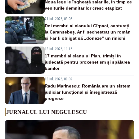
Noua lege le îngheață salariile, în timp ce
veniturile demnitarilor cresc etapizat
21 iul. 2026, 09:06
Doi membri ai clanului Cîrpaci, capturați
la Caransebeș. Ar fi sechestrat un român
și l-ar fi obligat să „doneze” un rinichi
18 iul. 2026, 11:16
17 membri ai clanului Pian, trimiși în
judecată pentru proxenetism și spălarea
banilor
18 iul. 2026, 09:09
Radu Marinescu: România are un sistem
judiciar funcțional și înregistrează
progrese
JURNALUL LUI NEGULESCU