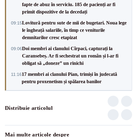
fapte de abuz în serviciu. 185 de pacienți ar fi
primit dispozitive de la decedați
Lovitură pentru sute de mii de bugetari. Noua lege
09:15
le îngheață salariile, în timp ce veniturile
demnitarilor cresc etapizat
Doi membri ai clanului Cîrpaci, capturați la
09:06
Caransebeș. Ar fi sechestrat un român și l-ar fi
obligat să „doneze” un rinichi
17 membri ai clanului Pian, trimiși în judecată
11:16
pentru proxenetism și spălarea banilor
Distribuie articolul
Mai multe articole despre