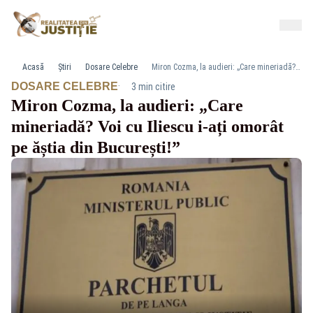
Acasă
Știri
Dosare Celebre
Miron Cozma, la audieri: „Care mineriadă? Voi cu Iliescu i-ați omorât pe ăștia din București!”
·
DOSARE CELEBRE
3 min citire
Miron Cozma, la audieri: „Care
mineriadă? Voi cu Iliescu i-ați omorât
pe ăștia din București!”