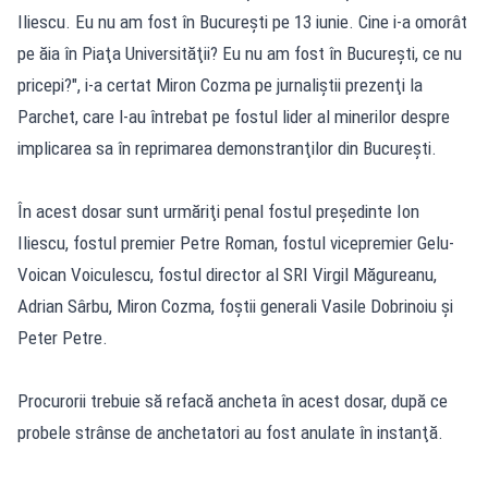
Iliescu. Eu nu am fost în Bucureşti pe 13 iunie. Cine i-a omorât
pe ăia în Piaţa Universităţii? Eu nu am fost în Bucureşti, ce nu
pricepi?", i-a certat Miron Cozma pe jurnaliştii prezenţi la
Parchet, care l-au întrebat pe fostul lider al minerilor despre
implicarea sa în reprimarea demonstranţilor din Bucureşti.
În acest dosar sunt urmăriţi penal fostul preşedinte Ion
Iliescu, fostul premier Petre Roman, fostul vicepremier Gelu-
Voican Voiculescu, fostul director al SRI Virgil Măgureanu,
Adrian Sârbu, Miron Cozma, foştii generali Vasile Dobrinoiu şi
Peter Petre.
Procurorii trebuie să refacă ancheta în acest dosar, după ce
probele strânse de anchetatori au fost anulate în instanţă.