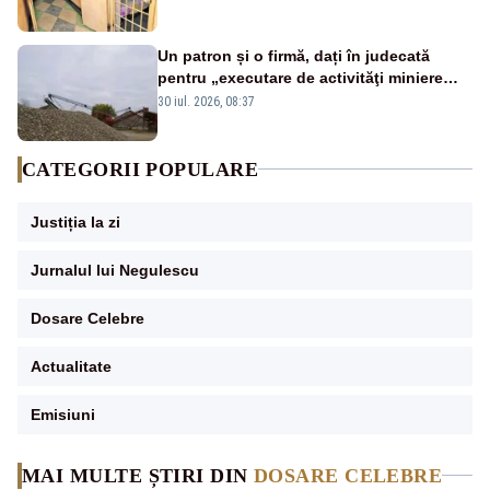
Un patron și o firmă, dați în judecată
pentru „executare de activităţi miniere
fără permis sau licenţă”
30 iul. 2026, 08:37
CATEGORII POPULARE
Justiția la zi
Jurnalul lui Negulescu
Dosare Celebre
Actualitate
Emisiuni
MAI MULTE ȘTIRI DIN
DOSARE CELEBRE