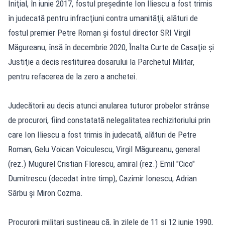
Iniţial, în iunie 2017, fostul preşedinte Ion Iliescu a fost trimis
în judecată pentru infracţiuni contra umanităţii, alături de
fostul premier Petre Roman şi fostul director SRI Virgil
Măgureanu, însă în decembrie 2020, Înalta Curte de Casaţie şi
Justiţie a decis restituirea dosarului la Parchetul Militar,
pentru refacerea de la zero a anchetei.
Judecătorii au decis atunci anularea tuturor probelor strânse
de procurori, fiind constatată nelegalitatea rechizitoriului prin
care Ion Iliescu a fost trimis în judecată, alături de Petre
Roman, Gelu Voican Voiculescu, Virgil Măgureanu, general
(rez.) Mugurel Cristian Florescu, amiral (rez.) Emil "Cico"
Dumitrescu (decedat între timp), Cazimir Ionescu, Adrian
Sârbu şi Miron Cozma.
Procurorii militari susţineau că, în zilele de 11 şi 12 iunie 1990,