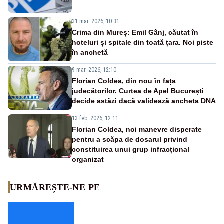
31 mar. 2026, 10:31
Crima din Mureș: Emil Gânj, căutat în
hoteluri și spitale din toată țara. Noi piste
în anchetă
9 mar. 2026, 12:10
Florian Coldea, din nou în fața
judecătorilor. Curtea de Apel București
decide astăzi dacă validează ancheta DNA
13 feb. 2026, 12:11
Florian Coldea, noi manevre disperate
pentru a scăpa de dosarul privind
constituirea unui grup infracțional
organizat
URMĂREȘTE-NE PE