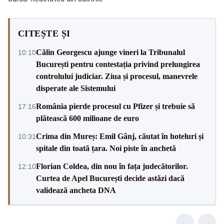
CITEȘTE ȘI
Călin Georgescu ajunge vineri la Tribunalul
10:10
București pentru contestația privind prelungirea
controlului judiciar. Ziua și procesul, manevrele
disperate ale Sistemului
România pierde procesul cu Pfizer și trebuie să
17:16
plătească 600 milioane de euro
Crima din Mureș: Emil Gânj, căutat în hoteluri și
10:31
spitale din toată țara. Noi piste în anchetă
Florian Coldea, din nou în fața judecătorilor.
12:10
Curtea de Apel București decide astăzi dacă
validează ancheta DNA