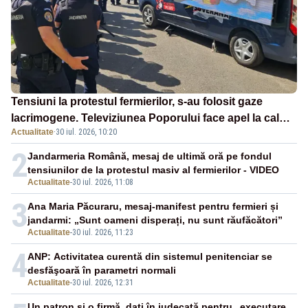
Tensiuni la protestul fermierilor, s-au folosit gaze
lacrimogene. Televiziunea Poporului face apel la calm
Actualitate
·
30 iul. 2026, 10:20
– LIVE TEXT
2
Jandarmeria Română, mesaj de ultimă oră pe fondul
tensiunilor de la protestul masiv al fermierilor - VIDEO
Actualitate
-
30 iul. 2026, 11:08
3
Ana Maria Păcuraru, mesaj-manifest pentru fermieri și
jandarmi: „Sunt oameni disperați, nu sunt răufăcători”
Actualitate
-
30 iul. 2026, 11:23
4
ANP: Activitatea curentă din sistemul penitenciar se
desfăşoară în parametri normali
Actualitate
-
30 iul. 2026, 12:31
Un patron și o firmă, dați în judecată pentru „executare