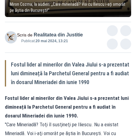
Miron Cozma, la audieri: „Care mineriadă? Voi cu Iliescu i-ați omorât
pe ăștia din București!”
Realitatea din Justitie
Scris de
Publicat:
20 mai 2024, 13:21
Fostul lider al minerilor din Valea Jiului s-a prezentat
luni dimineață la Parchetul General pentru a fi audiat
în dosarul Mineriadei din iunie 1990
Fostul lider al minerilor din Valea Jiului s-a prezentat luni
dimineață la Parchetul General pentru a fi audiat în
dosarul Mineriadei din iunie 1990.
"Care Mineriadă? Toţi îl susţineţi pe Iliescu. Nu a existat
Mineriadă. Voi i-aţi omorât pe ăştia în Bucureşti. Voi cu