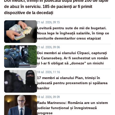
Doi medici, trimiși în judecată după peste 200 de fapte
de abuz în serviciu. 185 de pacienți ar fi primit
dispozitive de la decedați
21 iul. 2026, 09:15
Lovitură pentru sute de mii de bugetari.
Noua lege le îngheață salariile, în timp ce
veniturile demnitarilor cresc etapizat
21 iul. 2026, 09:06
Doi membri ai clanului Cîrpaci, capturați
la Caransebeș. Ar fi sechestrat un român
și l-ar fi obligat să „doneze” un rinichi
18 iul. 2026, 11:16
17 membri ai clanului Pian, trimiși în
judecată pentru proxenetism și spălarea
banilor
18 iul. 2026, 09:09
Radu Marinescu: România are un sistem
judiciar funcțional și înregistrează
progrese