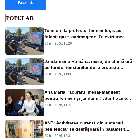
Facebook
POPULAR
Tensiuni la protestul fermierilor, s-au
folosit gaze lacrimogene. Televiziunea
Poporului face apel la calm – LIVE TEXT
30 iul. 2026, 10:20
Jandarmeria Română, mesaj de ultimă oră
pe fondul tensiunilor de la protestul
masiv al fermierilor - VIDEO
30 iul. 2026, 11:08
Ana Maria Păcuraru, mesaj-manifest
pentru fermieri și jandarmi: „Sunt oameni
disperați, nu sunt răufăcători”
30 iul. 2026, 11:23
ANP: Activitatea curentă din sistemul
penitenciar se desfăşoară în parametri
normali
30 iul. 2026, 12:31