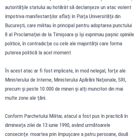
autorităţile statului au hotărât să declanşeze un atac violent
împotriva manifestanţilor aflaţi în Piaţa Universităţii din
Bucureşti, care militau în principal pentru adoptarea punctului
8 al Proclamaţiei de la Timişoara şi îşi exprimau paşnic opiniile
politice, în contradicţie cu cele ale majorităţii care forma
puterea politică la acel moment.
În acest atac ar fi fost implicate, în mod nelegal, forţe ale
Ministerului de Interne, Ministerului Apărării Naţionale, SRI,
precum şi peste 10.000 de mineri şi alţi muncitori din mai
multe zone ale ţării.
Conform Parchetului Militar, atacul a fost pus în practică în
dimineaţa zilei de 13 iunie 1990, având următoarele
consecinţe: moartea prin împuşcare a patru persoane, două