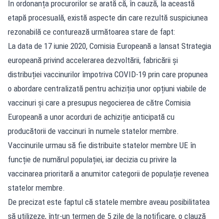
În ordonanța procurorilor se arată că, în cauză, la această
etapă procesuală, există aspecte din care rezultă suspiciunea
rezonabilă ce conturează următoarea stare de fapt:
La data de 17 iunie 2020, Comisia Europeană a lansat Strategia
europeană privind accelerarea dezvoltării, fabricării și
distribuției vaccinurilor împotriva COVID-19 prin care propunea
o abordare centralizată pentru achiziția unor opțiuni viabile de
vaccinuri și care a presupus negocierea de către Comisia
Europeană a unor acorduri de achiziție anticipată cu
producătorii de vaccinuri în numele statelor membre.
Vaccinurile urmau să fie distribuite statelor membre UE în
funcție de numărul populației, iar decizia cu privire la
vaccinarea prioritară a anumitor categorii de populație revenea
statelor membre.
De precizat este faptul că statele membre aveau posibilitatea
să utilizeze, într-un termen de 5 zile de la notificare, o clauză