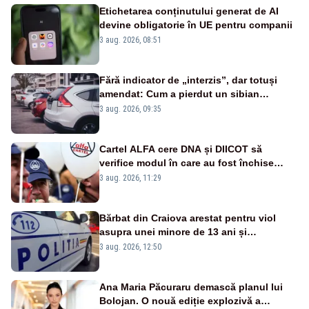
Etichetarea conținutului generat de AI
devine obligatorie în UE pentru companii
3 aug. 2026, 08:51
Fără indicator de „interzis”, dar totuși
amendat: Cum a pierdut un sibian
procesul pentru o parcare în centrul
3 aug. 2026, 09:35
orașului
Cartel ALFA cere DNA și DIICOT să
verifice modul în care au fost închise
centralele pe cărbune
3 aug. 2026, 11:29
Bărbat din Craiova arestat pentru viol
asupra unei minore de 13 ani și
pornografie infantilă
3 aug. 2026, 12:50
Ana Maria Păcuraru demască planul lui
Bolojan. O nouă ediție explozivă a