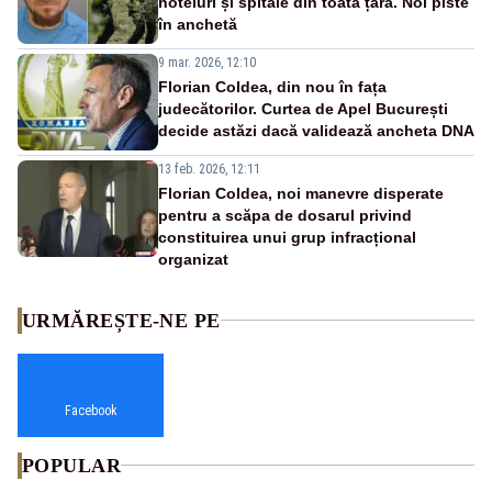
hoteluri și spitale din toată țara. Noi piste
în anchetă
9 mar. 2026, 12:10
Florian Coldea, din nou în fața
judecătorilor. Curtea de Apel București
decide astăzi dacă validează ancheta DNA
13 feb. 2026, 12:11
Florian Coldea, noi manevre disperate
pentru a scăpa de dosarul privind
constituirea unui grup infracțional
organizat
URMĂREȘTE-NE PE
Facebook
POPULAR