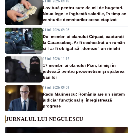
21 iul. 2026, 09:15
Lovitură pentru sute de mii de bugetari.
Noua lege le îngheață salariile, în timp ce
veniturile demnitarilor cresc etapizat
21 iul. 2026, 09:06
Doi membri ai clanului Cîrpaci, capturați
la Caransebeș. Ar fi sechestrat un român
și l-ar fi obligat să „doneze” un rinichi
18 iul. 2026, 11:16
17 membri ai clanului Pian, trimiși în
judecată pentru proxenetism și spălarea
banilor
18 iul. 2026, 09:09
Radu Marinescu: România are un sistem
judiciar funcțional și înregistrează
progrese
JURNALUL LUI NEGULESCU