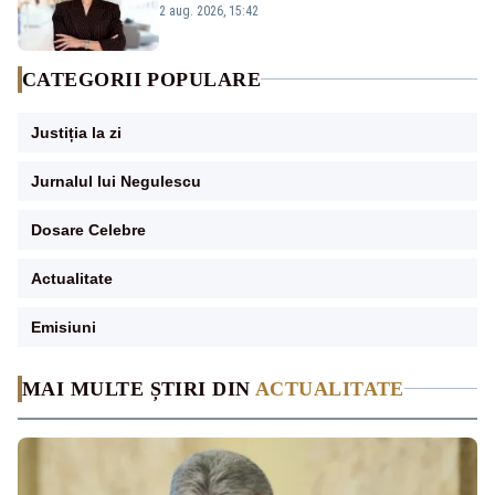
emisiunii „Miza Zilei” la Realitatea PLUS
2 aug. 2026, 15:42
CATEGORII POPULARE
Justiția la zi
Jurnalul lui Negulescu
Dosare Celebre
Actualitate
Emisiuni
MAI MULTE ȘTIRI DIN
ACTUALITATE