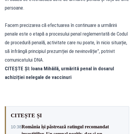
persoane.
Facem precizarea că efectuarea în continuare a urmăririi
penale este o etapă a procesului penal reglementată de Codul
de procedură penală, activitate care nu poate, în nicio situație,
să înfrângă principiul prezumției de nevinovăție”, potrivit
comunicatului DNA.
CITEȘTE ȘI:
Ioana Mihăilă, urmărită penal în dosarul
achiziției nelegale de vaccinuri
CITEȘTE ȘI
România își păstrează ratingul recomandat
10:38
investițiilor. Un semnal pozitiv, dar și un