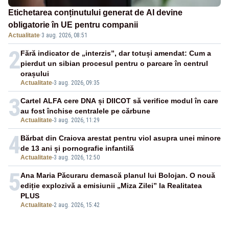
Etichetarea conținutului generat de AI devine
obligatorie în UE pentru companii
Actualitate
·
3 aug. 2026, 08:51
2
Fără indicator de „interzis”, dar totuși amendat: Cum a
pierdut un sibian procesul pentru o parcare în centrul
orașului
Actualitate
-
3 aug. 2026, 09:35
3
Cartel ALFA cere DNA și DIICOT să verifice modul în care
au fost închise centralele pe cărbune
Actualitate
-
3 aug. 2026, 11:29
4
Bărbat din Craiova arestat pentru viol asupra unei minore
de 13 ani și pornografie infantilă
Actualitate
-
3 aug. 2026, 12:50
5
Ana Maria Păcuraru demască planul lui Bolojan. O nouă
ediție explozivă a emisiunii „Miza Zilei” la Realitatea
PLUS
Actualitate
-
2 aug. 2026, 15:42