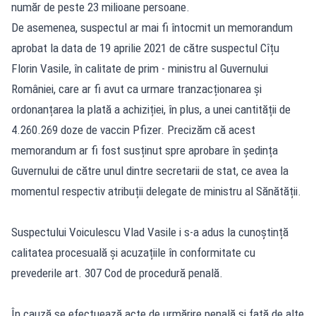
număr de peste 23 milioane persoane.
De asemenea, suspectul ar mai fi întocmit un memorandum
aprobat la data de 19 aprilie 2021 de către suspectul Cîțu
Florin Vasile, în calitate de prim - ministru al Guvernului
României, care ar fi avut ca urmare tranzacționarea și
ordonanțarea la plată a achiziției, în plus, a unei cantității de
4.260.269 doze de vaccin Pfizer. Precizăm că acest
memorandum ar fi fost susținut spre aprobare în ședința
Guvernului de către unul dintre secretarii de stat, ce avea la
momentul respectiv atribuții delegate de ministru al Sănătății.
Suspectului Voiculescu Vlad Vasile i s-a adus la cunoștință
calitatea procesuală și acuzațiile în conformitate cu
prevederile art. 307 Cod de procedură penală.
În cauză se efectuează acte de urmărire penală și față de alte