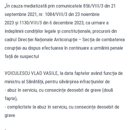
„În cauza mediatizată prin comunicatele 856/VIII/3 din 21
septembrie 2021, nr. 1084/VIII/3 din 23 noiembrie
2023 și 1130/VIII/3 din 6 decembrie 2023, ca urmare a
îndeplinirii condițiilor legale și constituționale, procurorii din
cadrul Direcției Naționale Anticorupție – Secția de combaterea
corupției au dispus efectuarea în continuare a urmăririi penale
față de suspectul
VOICULESCU VLAD VASILE, la data faptelor având funcția de
ministru al Sănătății, pentru săvârșirea infracțiunilor de:
- abuz în serviciu, cu consecințe deosebit de grave (două
fapte),
- complicitate la abuz în serviciu, cu consecințe deosebit de
grave.