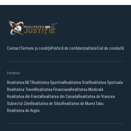
Contact
Termeni și condiții
Politică de confidențialitate
Cod de conduită
Parteneri:
Realitatea.NET
Realitatea Sportiva
Realitatea Star
Realitatea Spirituala
Realitatea Travel
Realitatea Financiara
Realitatea Medicala
Realitatea din Franta
Realitatea din Canada
Realitatea de Vrancea
Subiectul Zilei
Realitatea de Sibiu
Realitatea de Mures
Tabu
Realitatea de Arges