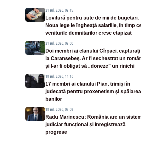
21 iul. 2026, 09:15
Lovitură pentru sute de mii de bugetari.
Noua lege le îngheață salariile, în timp c
veniturile demnitarilor cresc etapizat
21 iul. 2026, 09:06
Doi membri ai clanului Cîrpaci, capturați
la Caransebeș. Ar fi sechestrat un româ
și l-ar fi obligat să „doneze” un rinichi
18 iul. 2026, 11:16
17 membri ai clanului Pian, trimiși în
judecată pentru proxenetism și spălarea
banilor
18 iul. 2026, 09:09
Radu Marinescu: România are un siste
judiciar funcțional și înregistrează
progrese