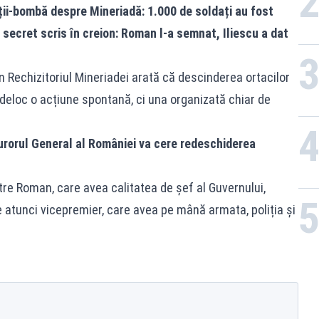
ții-bombă despre Mineriadă: 1.000 de soldați au fost
l secret scris în creion: Roman l-a semnat, Iliescu a dat
în Rechizitoriul Mineriadei arată că descinderea ortacilor
t deloc o acțiune spontană, ci una organizată chiar de
ocurorul General al României va cere redeschiderea
etre Roman, care avea calitatea de șef al Guvernului,
 atunci vicepremier, care avea pe mână armata, poliția și