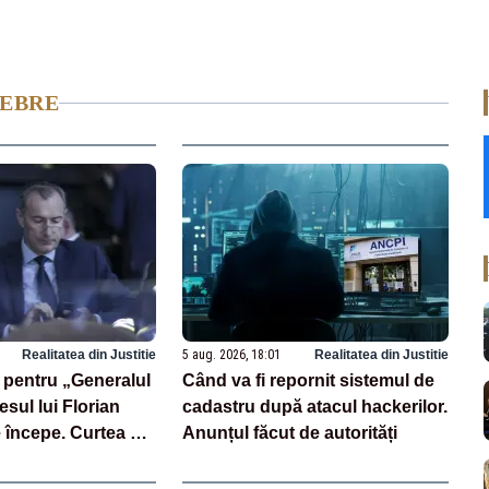
LEBRE
Realitatea din Justitie
5 aug. 2026, 18:01
Realitatea din Justitie
 pentru „Generalul
Când va fi repornit sistemul de
sul lui Florian
cadastru după atacul hackerilor.
 începe. Curtea de
Anunțul făcut de autorități
ză ancheta DNA