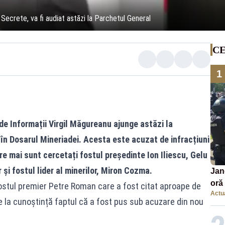
r Secrete, va fi audiat astăzi la Parchetul General
CE
1
 de Informații
Virgil Măgureanu
ajunge astăzi la
 în
Dosarul Mineriadei
. Acesta este acuzat de infracțiuni
re mai sunt cercetați fostul președinte Ion Iliescu, Gelu
și fostul lider al minerilor, Miron Cozma.
Jan
oră 
ostul premier Petre Roman care a fost citat aproape de
Actua
masi
duce la cunoștință faptul că a fost pus sub acuzare din nou