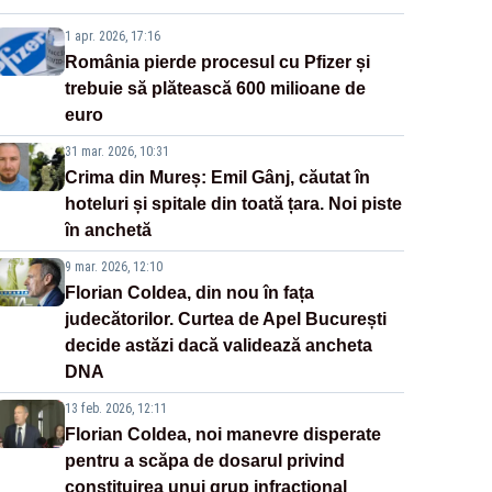
disperate ale Sistemului
1 apr. 2026, 17:16
România pierde procesul cu Pfizer și
trebuie să plătească 600 milioane de
euro
31 mar. 2026, 10:31
Crima din Mureș: Emil Gânj, căutat în
hoteluri și spitale din toată țara. Noi piste
în anchetă
9 mar. 2026, 12:10
Florian Coldea, din nou în fața
judecătorilor. Curtea de Apel București
decide astăzi dacă validează ancheta
DNA
13 feb. 2026, 12:11
Florian Coldea, noi manevre disperate
pentru a scăpa de dosarul privind
constituirea unui grup infracțional