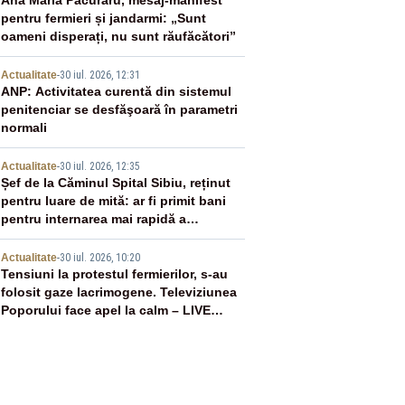
2
Ana Maria Păcuraru, mesaj-manifest
pentru fermieri și jandarmi: „Sunt
oameni disperați, nu sunt răufăcători”
3
Actualitate
-
30 iul. 2026, 12:31
ANP: Activitatea curentă din sistemul
penitenciar se desfăşoară în parametri
normali
4
Actualitate
-
30 iul. 2026, 12:35
Șef de la Căminul Spital Sibiu, reținut
pentru luare de mită: ar fi primit bani
pentru internarea mai rapidă a
persoanelor vârstnice
5
Actualitate
-
30 iul. 2026, 10:20
Tensiuni la protestul fermierilor, s-au
folosit gaze lacrimogene. Televiziunea
Poporului face apel la calm – LIVE
TEXT