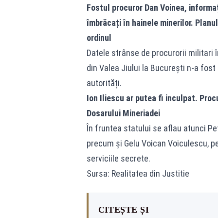
Fostul procuror Dan Voinea, informa
îmbrăcați în hainele minerilor. Planu
ordinul
Datele strânse de procurorii militari 
din Valea Jiului la București n-a fos
autorități.
Ion Iliescu ar putea fi inculpat. Pr
Dosarului Mineriadei
În fruntea statului se aflau atunci P
precum și Gelu Voican Voiculescu, pe
serviciile secrete.
Sursa: Realitatea din Justitie
CITEȘTE ȘI