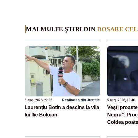
MAI MULTE ȘTIRI DIN
DOSARE CE
5 aug. 2026, 22:15
Realitatea din Justitie
5 aug. 2026, 18:40
Laurențiu Botin a descins la vila
Vești proaste
lui Ilie Bolojan
Negru”. Proce
Coldea poate
Apel validea