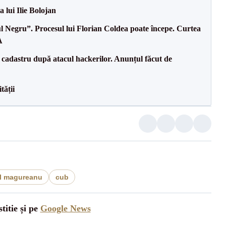
a lui Ilie Bolojan
l Negru”. Procesul lui Florian Coldea poate începe. Curtea
A
e cadastru după atacul hackerilor. Anunțul făcut de
tății
il magureanu
cub
titie și pe
Google News