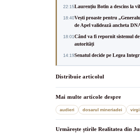
Laurențiu Botin a descins la vil
22:15
Vești proaste pentru „Generalu
18:40
de Apel validează ancheta DN
Când va fi repornit sistemul d
18:01
autorități
Senatul decide pe Legea Integri
14:19
Distribuie articolul
Mai multe articole despre
audieri
dosarul mineriadei
virg
Urmărește știrile Realitatea din Jus