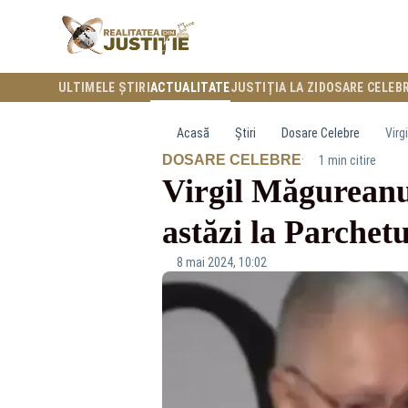
ULTIMELE ȘTIRI
ACTUALITATE
JUSTIȚIA LA ZI
DOSARE CELEB
Acasă
Știri
Dosare Celebre
Virg
·
DOSARE CELEBRE
1 min citire
Virgil Măgureanu, 
astăzi la Parchet
8 mai 2024, 10:02