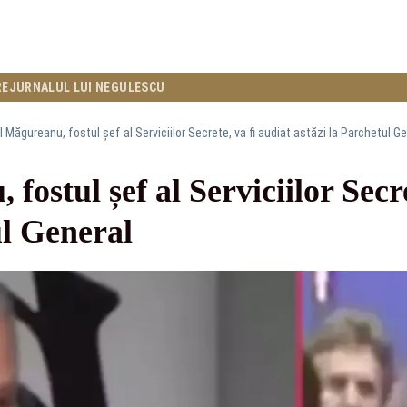
RE
JURNALUL LUI NEGULESCU
il Măgureanu, fostul șef al Serviciilor Secrete, va fi audiat astăzi la Parchetul G
fostul șef al Serviciilor Secre
ul General