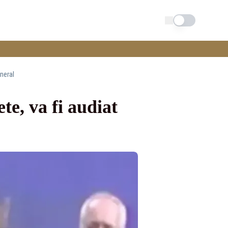
Schimba tema
eneral
te, va fi audiat