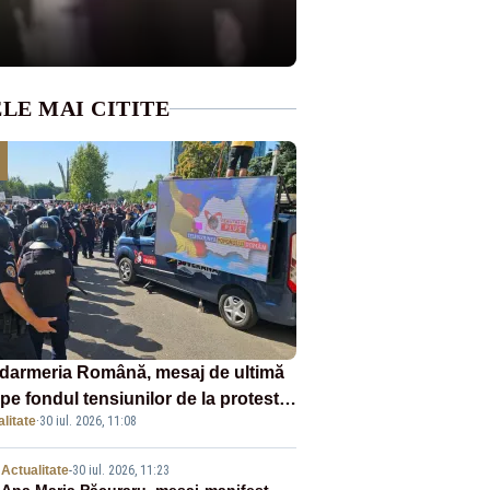
LE MAI CITITE
darmeria Română, mesaj de ultimă
pe fondul tensiunilor de la protestul
litate
·
30 iul. 2026, 11:08
v al fermierilor - VIDEO
Actualitate
-
30 iul. 2026, 11:23