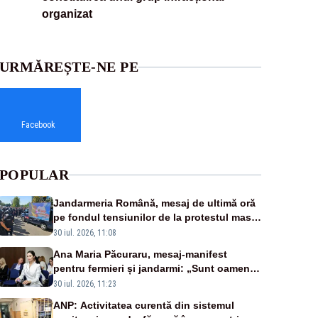
organizat
URMĂREȘTE-NE PE
Facebook
POPULAR
Jandarmeria Română, mesaj de ultimă oră
pe fondul tensiunilor de la protestul masiv
al fermierilor - VIDEO
30 iul. 2026, 11:08
Ana Maria Păcuraru, mesaj-manifest
pentru fermieri și jandarmi: „Sunt oameni
disperați, nu sunt răufăcători”
30 iul. 2026, 11:23
ANP: Activitatea curentă din sistemul