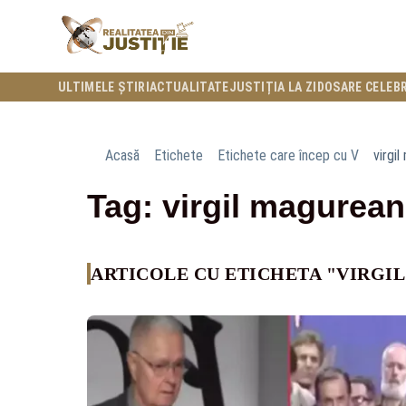
ULTIMELE ȘTIRI
ACTUALITATE
JUSTIȚIA LA ZI
DOSARE CELEB
Acasă
Etichete
Etichete care încep cu V
virgi
Tag: virgil magurea
ARTICOLE CU ETICHETA "VIRGI