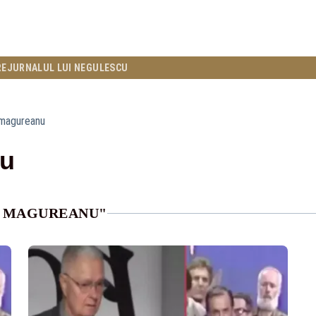
RE
JURNALUL LUI NEGULESCU
l magureanu
nu
L MAGUREANU"