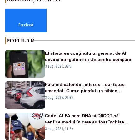
Facebook
POPULAR
Etichetarea conținutului generat de AI
devine obligatorie în UE pentru companii
3 aug. 2026, 08:51
Fără indicator de „interzis”, dar totuși
amendat: Cum a pierdut un sibian
procesul pentru o parcare în centrul
3 aug. 2026, 09:35
orașului
Cartel ALFA cere DNA și DIICOT să
verifice modul în care au fost închise
centralele pe cărbune
3 aug. 2026, 11:29