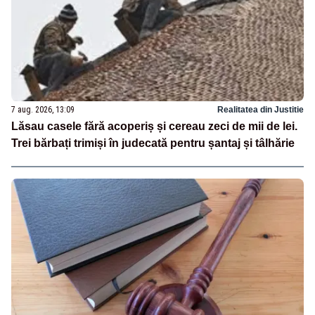
7 aug. 2026, 13:09
Realitatea din Justitie
Lăsau casele fără acoperiș și cereau zeci de mii de lei.
Trei bărbați trimiși în judecată pentru șantaj și tâlhărie