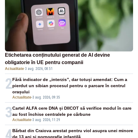
Etichetarea conținutului generat de AI devine
obligatorie în UE pentru companii
Actualitate
·
3 aug. 2026, 08:51
2
Fără indicator de „interzis”, dar totuși amendat: Cum a
pierdut un sibian procesul pentru o parcare în centrul
orașului
Actualitate
-
3 aug. 2026, 09:35
3
Cartel ALFA cere DNA și DIICOT să verifice modul în care
au fost închise centralele pe cărbune
Actualitate
-
3 aug. 2026, 11:29
4
Bărbat din Craiova arestat pentru viol asupra unei minore
de 13 ani și pornografie infantilă