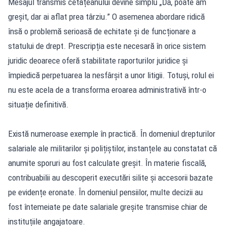
Mesajul transmis cetățeanului devine simplu „Da, poate am
greșit, dar ai aflat prea târziu.” O asemenea abordare ridică
însă o problemă serioasă de echitate și de funcționare a
statului de drept. Prescripția este necesară în orice sistem
juridic deoarece oferă stabilitate raporturilor juridice și
împiedică perpetuarea la nesfârșit a unor litigii. Totuși, rolul ei
nu este acela de a transforma eroarea administrativă într-o
situație definitivă.
Există numeroase exemple în practică. În domeniul drepturilor
salariale ale militarilor și polițiștilor, instanțele au constatat că
anumite sporuri au fost calculate greșit. În materie fiscală,
contribuabilii au descoperit executări silite și accesorii bazate
pe evidențe eronate. În domeniul pensiilor, multe decizii au
fost întemeiate pe date salariale greșite transmise chiar de
instituțiile angajatoare.