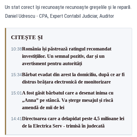
Un stat corect își recunoaște recunoaște greșelile și le repară.
Daniel Udrescu - CPA, Expert Contabil Judiciar, Auditor
CITEȘTE ȘI
România își păstrează ratingul recomandat
10:38
investițiilor. Un semnal pozitiv, dar și un
avertisment pentru autorități
Bărbat evadat din arest la domiciliu, după ce ar fi
15:34
distrus brățara electronică de monitorizare
A fost găsit bărbatul care a desenat inima cu
15:01
„Anna” pe stâncă. Va șterge mesajul și riscă
amendă de mii de lei
Directoarea care a delapidat peste 4,5 milioane lei
14:41
de la Electrica Serv - trimisă în judecată