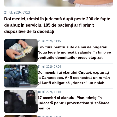
21 iul. 2026, 09:21
Doi medici, trimiși în judecată după peste 200 de fapte
de abuz în serviciu. 185 de pacienți ar fi primit
dispozitive de la decedați
21 iul. 2026, 09:15
Lovitură pentru sute de mii de bugetari.
Noua lege le îngheață salariile, în timp ce
veniturile demnitarilor cresc etapizat
21 iul. 2026, 09:06
Doi membri ai clanului Cîrpaci, capturați
la Caransebeș. Ar fi sechestrat un român
și l-ar fi obligat să „doneze” un rinichi
18 iul. 2026, 11:16
17 membri ai clanului Pian, trimiși în
judecată pentru proxenetism și spălarea
banilor