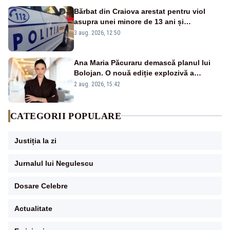
Bărbat din Craiova arestat pentru viol
asupra unei minore de 13 ani și
pornografie infantilă
3 aug. 2026, 12:50
Ana Maria Păcuraru demască planul lui
Bolojan. O nouă ediție explozivă a
emisiunii „Miza Zilei” la Realitatea PLUS
2 aug. 2026, 15:42
CATEGORII POPULARE
Justiția la zi
Jurnalul lui Negulescu
Dosare Celebre
Actualitate