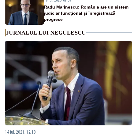
18 iul. 2026, 09:09
Radu Marinescu: România are un sistem
judiciar funcțional și înregistrează
progrese
JURNALUL LUI NEGULESCU
14 iul. 2021, 12:18