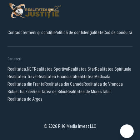
Contact
Termeni și condiții
Politică de confidențialitate
Cod de conduită
Parteneri:
Realitatea.NET
Realitatea Sportiva
Realitatea Star
Realitatea Spirituala
Realitatea Travel
Realitatea Financiara
Realitatea Medicala
Realitatea din Franta
Realitatea din Canada
Realitatea de Vrancea
Subiectul Zilei
Realitatea de Sibiu
Realitatea de Mures
Tabu
Realitatea de Arges
© 2026 PHG Media Invest LLC
Facebook