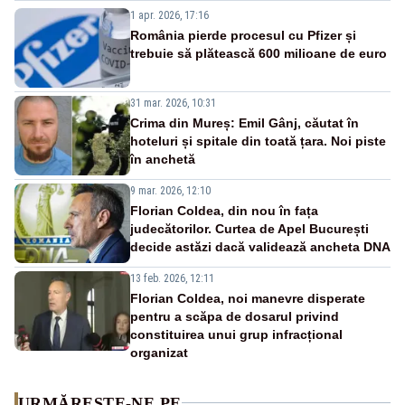
Sistemului
1 apr. 2026, 17:16
România pierde procesul cu Pfizer și
trebuie să plătească 600 milioane de euro
31 mar. 2026, 10:31
Crima din Mureș: Emil Gânj, căutat în
hoteluri și spitale din toată țara. Noi piste
în anchetă
9 mar. 2026, 12:10
Florian Coldea, din nou în fața
judecătorilor. Curtea de Apel București
decide astăzi dacă validează ancheta DNA
13 feb. 2026, 12:11
Florian Coldea, noi manevre disperate
pentru a scăpa de dosarul privind
constituirea unui grup infracțional
organizat
URMĂREȘTE-NE PE