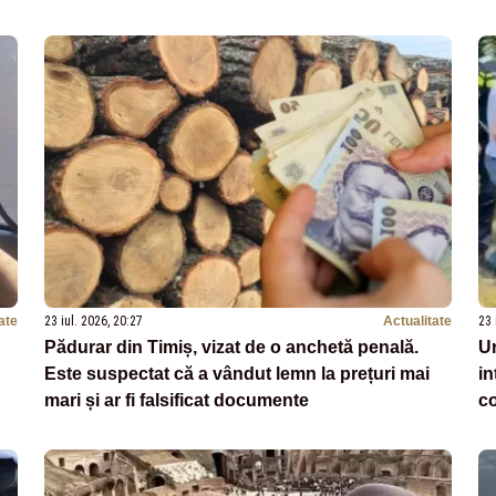
ate
23 iul. 2026, 20:27
Actualitate
23 
Pădurar din Timiș, vizat de o anchetă penală.
Ur
Este suspectat că a vândut lemn la prețuri mai
in
mari și ar fi falsificat documente
co