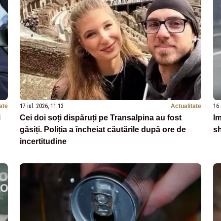
ate
17 iul. 2026, 11:13
Actualitate
16 
i
Cei doi soți dispăruți pe Transalpina au fost
Im
găsiți. Poliția a încheiat căutările după ore de
s
incertitudine