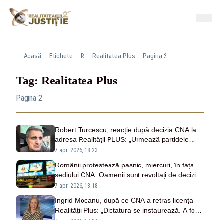
Acasă
Etichete
R
Realitatea Plus
Pagina 2
Tag: Realitatea Plus
Pagina 2
Robert Turcescu, reacție după decizia CNA la
adresa Realității PLUS: „Urmează partidele
politice, mare atenție”
7 apr. 2026, 18:23
Românii protestează pașnic, miercuri, în fața
sediului CNA. Oamenii sunt revoltați de decizia
de suspendare a licenței realitatea Plus
7 apr. 2026, 18:18
Ingrid Mocanu, după ce CNA a retras licența
Realității Plus: „Dictatura se instaurează. A fost