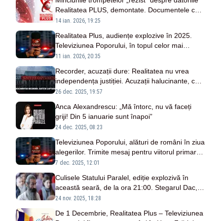
Minciunile trompetelor „rezist” despre datoriile
Realitatea PLUS, demontate. Documentele care
demască atacul mârșav al globaliștilor
14 ian. 2026, 19:25
Realitatea Plus, audiențe explozive în 2025.
Televiziunea Poporului, în topul celor mai
urmărite 3 posturi de știri
11 ian. 2026, 20:35
Recorder, acuzații dure: Realitatea nu vrea
independența justiției. Acuzații halucinante, cum
ripostează presa rezistă
26 dec. 2025, 19:57
Anca Alexandrescu: „Mă întorc, nu vă faceți
griji! Din 5 ianuarie sunt înapoi”
24 dec. 2025, 08:23
Televiziunea Poporului, alături de români în ziua
alegerilor. Trimite mesaj pentru viitorul primar
pe WhatsApp la: 0730.555.014
7 dec. 2025, 12:01
Culisele Statului Paralel, ediție explozivă în
această seară, de la ora 21:00. Stegarul Dac,
mărturii cutremurătoare în direct la Televiziunea
24 nov. 2025, 18:28
Poporului
De 1 Decembrie, Realitatea Plus – Televiziunea