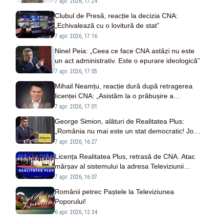
închisă în afara legii o televiziune”
7 apr. 2026, 17:24
Clubul de Presă, reacție la decizia CNA:
„Echivalează cu o lovitură de stat”
7 apr. 2026, 17:16
Ninel Peia: „Ceea ce face CNA astăzi nu este
un act administrativ. Este o epurare ideologică”
7 apr. 2026, 17:05
Mihail Neamțu, reacție dură după retragerea
licenței CNA: „Asistăm la o prăbușire a
standardelor democratice”
7 apr. 2026, 17:01
George Simion, alături de Realitatea Plus:
„România nu mai este un stat democratic! Jos
cenzura!”
7 apr. 2026, 16:27
Licența Realitatea Plus, retrasă de CNA. Atac
mârșav al sistemului la adresa Televiziunii
Poporului
7 apr. 2026, 16:07
Românii petrec Paștele la Televiziunea
Poporului!
6 apr. 2026, 12:34