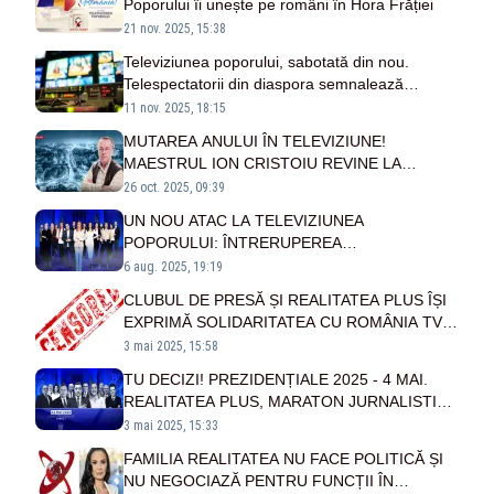
Poporului îi unește pe români în Hora Frăției
21 nov. 2025, 15:38
Televiziunea poporului, sabotată din nou.
Telespectatorii din diaspora semnalează
probleme cu semnalul Realitatea PLUS
11 nov. 2025, 18:15
MUTAREA ANULUI ÎN TELEVIZIUNE!
MAESTRUL ION CRISTOIU REVINE LA
TELEVIZIUNEA POPORULUI - VIDEO
26 oct. 2025, 09:39
UN NOU ATAC LA TELEVIZIUNEA
POPORULUI: ÎNTRERUPEREA
PROGRAMULUI. REALITATEA ADERANJAT
6 aug. 2025, 19:19
DIN NOU SISTEMUL
CLUBUL DE PRESĂ ȘI REALITATEA PLUS ÎȘI
EXPRIMĂ SOLIDARITATEA CU ROMÂNIA TV
ÎN URMA DECIZIEI ABUZIVE A CNA
3 mai 2025, 15:58
TU DECIZI! PREZIDENȚIALE 2025 - 4 MAI.
REALITATEA PLUS, MARATON JURNALISTIC:
DATE ÎN TIMP REAL DIN TOATE TABERELE
3 mai 2025, 15:33
POLITICE. CINE INTRĂ ÎN TURUL DECISIV -
FAMILIA REALITATEA NU FACE POLITICĂ ȘI
SONDAJ AVANGARDE
NU NEGOCIAZĂ PENTRU FUNCȚII ÎN