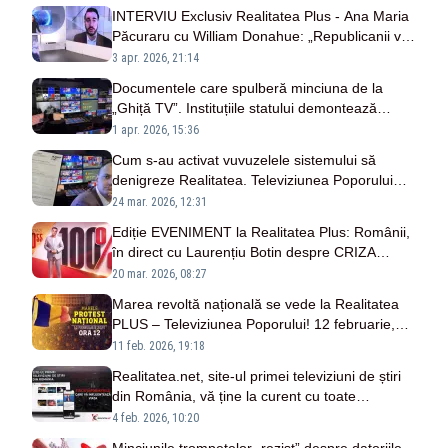
INTERVIU Exclusiv Realitatea Plus - Ana Maria
Păcuraru cu William Donahue: „Republicanii vor
avea o perioadă dificilă la urne din cauza
3 apr. 2026, 21:14
prețului energiei”
Documentele care spulberă minciuna de la
„Ghiță TV”. Instituțiile statului demontează
minciunile de la televiziunea falșilor patrioți -
1 apr. 2026, 15:36
EXCLUSIV
Cum s-au activat vuvuzelele sistemului să
denigreze Realitatea. Televiziunea Poporului
are toate datoriile plătite la zi
24 mar. 2026, 12:31
Ediție EVENIMENT la Realitatea Plus: Românii,
în direct cu Laurențiu Botin despre CRIZA
carburanților
20 mar. 2026, 08:27
Marea revoltă națională se vede la Realitatea
PLUS – Televiziunea Poporului! 12 februarie,
ora 12:00
11 feb. 2026, 19:18
Realitatea.net, site-ul primei televiziuni de știri
din România, vă ține la curent cu toate
informațiile care contează - VIDEO
4 feb. 2026, 10:20