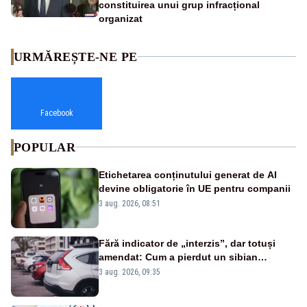
constituirea unui grup infracțional
organizat
URMĂREȘTE-NE PE
Facebook
POPULAR
Etichetarea conținutului generat de AI
devine obligatorie în UE pentru companii
3 aug. 2026, 08:51
Fără indicator de „interzis”, dar totuși
amendat: Cum a pierdut un sibian
procesul pentru o parcare în centrul
3 aug. 2026, 09:35
orașului