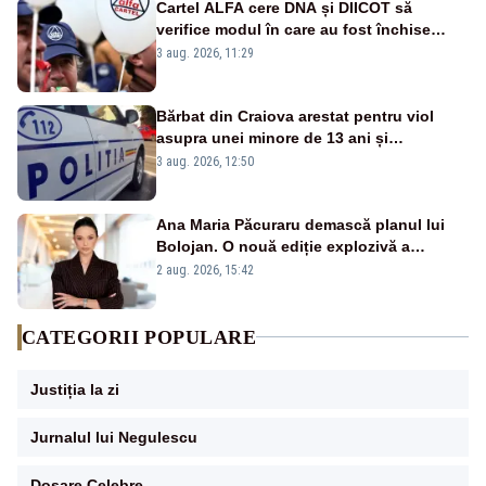
Cartel ALFA cere DNA și DIICOT să
verifice modul în care au fost închise
centralele pe cărbune
3 aug. 2026, 11:29
Bărbat din Craiova arestat pentru viol
asupra unei minore de 13 ani și
pornografie infantilă
3 aug. 2026, 12:50
Ana Maria Păcuraru demască planul lui
Bolojan. O nouă ediție explozivă a
emisiunii „Miza Zilei” la Realitatea PLUS
2 aug. 2026, 15:42
CATEGORII POPULARE
Justiția la zi
Jurnalul lui Negulescu
Dosare Celebre