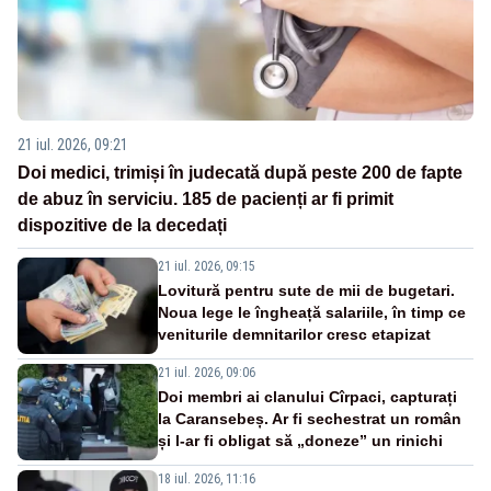
21 iul. 2026, 09:21
Doi medici, trimiși în judecată după peste 200 de fapte
de abuz în serviciu. 185 de pacienți ar fi primit
dispozitive de la decedați
21 iul. 2026, 09:15
Lovitură pentru sute de mii de bugetari.
Noua lege le îngheață salariile, în timp ce
veniturile demnitarilor cresc etapizat
21 iul. 2026, 09:06
Doi membri ai clanului Cîrpaci, capturați
la Caransebeș. Ar fi sechestrat un român
și l-ar fi obligat să „doneze” un rinichi
18 iul. 2026, 11:16