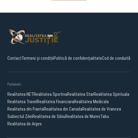
Contact
Termeni și condiții
Politică de confidențialitate
Cod de conduită
Parteneri:
Realitatea.NET
Realitatea Sportiva
Realitatea Star
Realitatea Spirituala
Realitatea Travel
Realitatea Financiara
Realitatea Medicala
Realitatea din Franta
Realitatea din Canada
Realitatea de Vrancea
Subiectul Zilei
Realitatea de Sibiu
Realitatea de Mures
Tabu
Realitatea de Arges