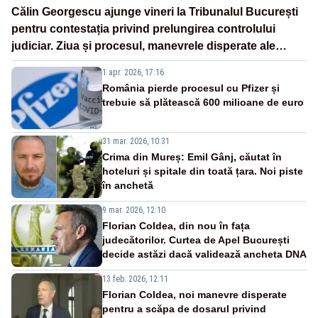
Călin Georgescu ajunge vineri la Tribunalul București
pentru contestația privind prelungirea controlului
judiciar. Ziua și procesul, manevrele disperate ale
Sistemului
1 apr. 2026, 17:16
România pierde procesul cu Pfizer și
trebuie să plătească 600 milioane de euro
31 mar. 2026, 10:31
Crima din Mureș: Emil Gânj, căutat în
hoteluri și spitale din toată țara. Noi piste
în anchetă
9 mar. 2026, 12:10
Florian Coldea, din nou în fața
judecătorilor. Curtea de Apel București
decide astăzi dacă validează ancheta DNA
13 feb. 2026, 12:11
Florian Coldea, noi manevre disperate
pentru a scăpa de dosarul privind