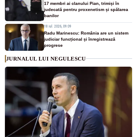
17 membri ai clanului Pian, trimiși în
judecată pentru proxenetism și spălarea
banilor
18 iul. 2026, 09:09
Radu Marinescu: România are un sistem
judiciar funcțional și înregistrează
progrese
JURNALUL LUI NEGULESCU