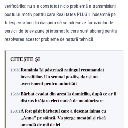
verificărilor, nu s-a constatat nicio problemă a transmisiunii
postului, motiv pentru care Realitatea PLUS îi îndeamnă pe
telespectatorii din diaspora să se adreseze furnizorilor de
servicii de televiziune și internet la care sunt abonați pentru
rezolvarea acestor probleme de natură tehnică.
CITEȘTE ȘI
România își păstrează ratingul recomandat
10:38
investițiilor. Un semnal pozitiv, dar și un
avertisment pentru autorități
Bărbat evadat din arest la domiciliu, după ce ar fi
15:34
distrus brățara electronică de monitorizare
A fost găsit bărbatul care a desenat inima cu
15:01
„Anna” pe stâncă. Va șterge mesajul și riscă
amendă de mii de lei