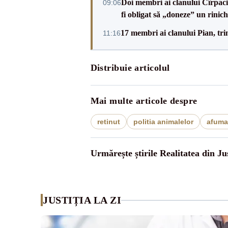
Doi membri ai clanului Cîrpaci,
09:06
fi obligat să „doneze” un rinich
17 membri ai clanului Pian, tri
11:16
Distribuie articolul
Mai multe articole despre
retinut
politia animalelor
afuma
Urmărește știrile Realitatea din Jus
JUSTIȚIA LA ZI