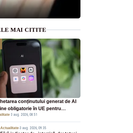
LE MAI CITITE
chetarea conținutului generat de AI
ine obligatorie în UE pentru
litate
·
3 aug. 2026, 08:51
panii
Actualitate
-
3 aug. 2026, 09:35