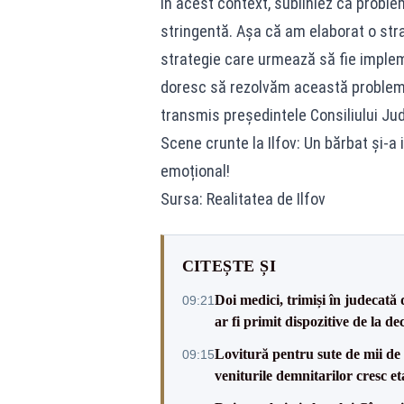
În acest context, subliniez că proble
stringentă. Așa că am elaborat o strat
strategie care urmează să fie implem
doresc să rezolvăm această problemă î
transmis președintele Consiliului Ju
Scene crunte la Ilfov: Un bărbat și-a 
emoțional!
Sursa: Realitatea de Ilfov
CITEȘTE ȘI
Doi medici, trimiși în judecată 
09:21
ar fi primit dispozitive de la de
Lovitură pentru sute de mii de b
09:15
veniturile demnitarilor cresc et