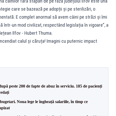
ma câinilor fără stăpân de pe raza județului Ilfov este una
egie care se bazează pe adopții și pe sterilizări, o
entată. E complet anormal să avem câini pe străzi și îmi
ntr-un mod civilizat, respectând legislația în vigoare”, a
dețean Ilfov - Hubert Thuma.
incendiat calul și căruța! Imagini cu puternic impact
după peste 200 de fapte de abuz în serviciu. 185 de pacienți
cedați
ugetari. Noua lege le îngheață salariile, în timp ce
apizat