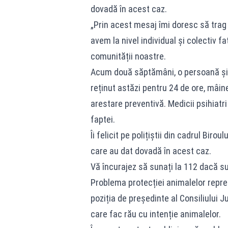
dovadă în acest caz.
„Prin acest mesaj îmi doresc să trag
avem la nivel individual și colectiv f
comunității noastre.
Acum două săptămâni, o persoană și-a 
reținut astăzi pentru 24 de ore, mâin
arestare preventivă. Medicii psihiatr
faptei.
Îi felicit pe polițiștii din cadrul Bir
care au dat dovadă în acest caz.
Vă încurajez să sunați la 112 dacă s
Problema protecției animalelor repre
poziția de președinte al Consiliului J
care fac rău cu intenție animalelor.