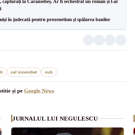
 capturați la Caransebeș. Ar fi sechestrat un român și l-ar
i
miși în judecată pentru proxenetism și spălarea banilor
ti
cal incendiat
cub
titie și pe
Google News
JURNALUL LUI NEGULESCU