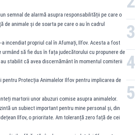
 un semnal de alarmă asupra responsabilității pe care o
ață de animale și de soarta pe care o au în cadrul
incendiat propriul cal în Afumați, Ilfov. Acesta a fost
e urmând să fie dus în fața judecătorului cu propunere de
i au stabilit că avea discernământ în momentul comiterii
oului pentru Protecția Animalelor Ilfov pentru implicarea de
unteți martorii unor abuzuri comise asupra animalelor.
zintă un subiect important pentru mine personal și, din
udețean Ilfov, o prioritate. Am toleranță zero față de cei