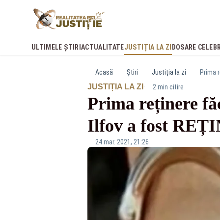
ULTIMELE ȘTIRI
ACTUALITATE
JUSTIȚIA LA ZI
DOSARE CELEB
Acasă
Știri
Justiția la zi
Prima r
·
JUSTIȚIA LA ZI
2 min citire
Prima reținere fă
Ilfov a fost REȚ
24 mar. 2021, 21:26