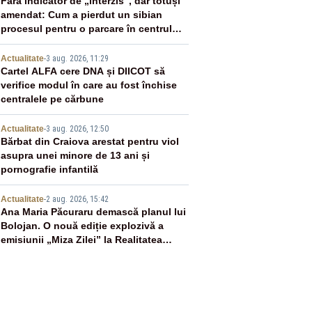
2
Fără indicator de „interzis”, dar totuși
amendat: Cum a pierdut un sibian
procesul pentru o parcare în centrul
orașului
3
Actualitate
-
3 aug. 2026, 11:29
Cartel ALFA cere DNA și DIICOT să
verifice modul în care au fost închise
centralele pe cărbune
4
Actualitate
-
3 aug. 2026, 12:50
Bărbat din Craiova arestat pentru viol
asupra unei minore de 13 ani și
pornografie infantilă
5
Actualitate
-
2 aug. 2026, 15:42
Ana Maria Păcuraru demască planul lui
Bolojan. O nouă ediție explozivă a
emisiunii „Miza Zilei” la Realitatea
PLUS