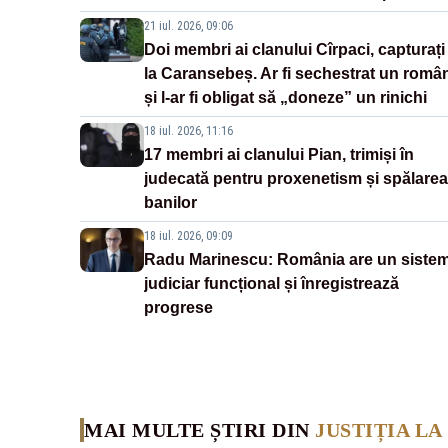
21 iul. 2026, 09:06
Doi membri ai clanului Cîrpaci, capturați
la Caransebeș. Ar fi sechestrat un româ
și l-ar fi obligat să „doneze” un rinichi
18 iul. 2026, 11:16
17 membri ai clanului Pian, trimiși în
judecată pentru proxenetism și spălarea
banilor
18 iul. 2026, 09:09
Radu Marinescu: România are un siste
judiciar funcțional și înregistrează
progrese
MAI MULTE ȘTIRI DIN
JUSTIȚIA LA 