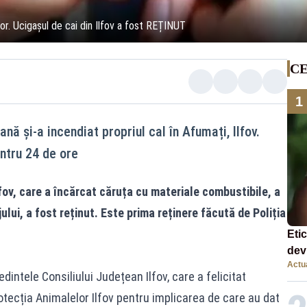
or. Ucigașul de cai din Ilfov a fost REȚINUT
CE
1
 și-a incendiat propriul cal în Afumați, Ilfov.
entru 24 de ore
lfov, care a încărcat căruța cu materiale combustibile, a
ului, a fost reținut. Este prima reținere făcută de Poliția
Eti
dev
Actua
com
dintele Consiliului Județean Ilfov, care a felicitat
Protecția Animalelor Ilfov pentru implicarea de care au dat