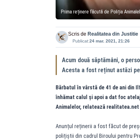
Prima reținere făcută de Poliția Animalel
Scris de
Realitatea din Justitie
Publicat:
24 mar. 2021, 21:26
Acum două săptămâni, o persoană
Acesta a fost reținut astăzi p
Bărbatul în vârstă de 41 de ani din I
înhămat calul și apoi a dat foc atelaj
Animalelor, relatează
realitatea.net
Anunțul reținerii a fost făcut de preșe
polițiștii din cadrul Biroului pentru 