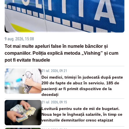
9 aug. 2026, 15:08
Tot mai multe apeluri false în numele băncilor și
companiilor. Poliția explică metoda „Vishing” și cum
pot fi evitate fraudele
21 iul. 2026, 09:21
Doi medici, trimiși în judecată după peste
200 de fapte de abuz în serviciu. 185 de
pacienți ar fi primit dispozitive de la
decedați
21 iul. 2026, 09:15
Lovitură pentru sute de mii de bugetari.
Noua lege le îngheață salariile, în timp ce
veniturile demnitarilor cresc etapizat