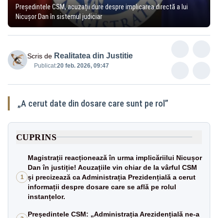
Președintele CSM, acuzații dure despre implicarea directă a lui
Nicușor Dan în sistemul judiciar
Realitatea din Justitie
Scris de
Publicat:
20 feb. 2026, 09:47
„A cerut date din dosare care sunt pe rol”
CUPRINS
Magistrații reacționează în urma implicăriilui Nicușor
Dan în justiție! Acuzațiile vin chiar de la vârful CSM
și precizează ca Administrația Prezidențială a cerut
1
informații despre dosare care se află pe rolul
instanțelor.
Președintele CSM: „Administrația Arezidențială ne-a