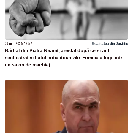
29 iun. 2026, 13:52
Realitatea din Justitie
Bărbat din Piatra-Neamț, arestat după ce și-ar fi
sechestrat și bătut soția două zile. Femeia a fugit într-
un salon de machiaj