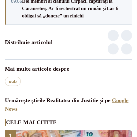
Doi membri ai clanului Cîrpaci, capturați la
09:06
Caransebeș. Ar fi sechestrat un român și l-ar fi
obligat să „doneze” un rinichi
Distribuie articolul
Mai multe articole despre
cub
Urmărește știrile Realitatea din Justitie și pe
Google
News
CELE MAI CITITE
1