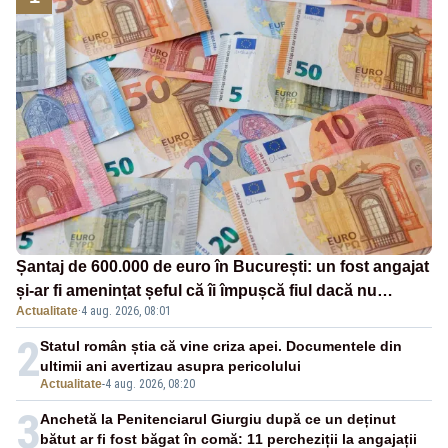
Șantaj de 600.000 de euro în București: un fost angajat
și-ar fi amenințat șeful că îi împușcă fiul dacă nu
Actualitate
·
4 aug. 2026, 08:01
primește banii
2
Statul român știa că vine criza apei. Documentele din
ultimii ani avertizau asupra pericolului
Actualitate
-
4 aug. 2026, 08:20
3
Anchetă la Penitenciarul Giurgiu după ce un deținut
bătut ar fi fost băgat în comă: 11 percheziții la angajații