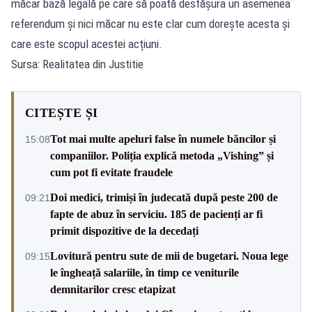
măcar bază legală pe care să poată desfășura un asemenea
referendum și nici măcar nu este clar cum dorește acesta și
care este scopul acestei acțiuni.
Sursa: Realitatea din Justitie
CITEȘTE ȘI
Tot mai multe apeluri false în numele băncilor și
15:08
companiilor. Poliția explică metoda „Vishing” și
cum pot fi evitate fraudele
Doi medici, trimiși în judecată după peste 200 de
09:21
fapte de abuz în serviciu. 185 de pacienți ar fi
primit dispozitive de la decedați
Lovitură pentru sute de mii de bugetari. Noua lege
09:15
le îngheață salariile, în timp ce veniturile
demnitarilor cresc etapizat