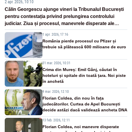
2 apr. 2026, 10:10
Călin Georgescu ajunge vineri la Tribunalul București
pentru contestația privind prelungirea controlului
judiciar. Ziua și procesul, manevrele disperate ale
Sistemului
1 apr. 2026, 17:16
România pierde procesul cu Pfizer și
trebuie să plătească 600 milioane de euro
31 mar. 2026, 10:31
Crima din Mureș: Emil Gânj, căutat în
hoteluri și spitale din toată țara. Noi piste
în anchetă
9 mar. 2026, 12:10
Florian Coldea, din nou în fața
judecătorilor. Curtea de Apel București
decide astăzi dacă validează ancheta DNA
13 feb. 2026, 12:11
Florian Coldea, noi manevre disperate