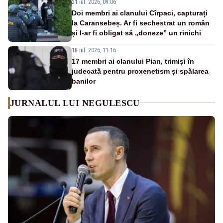
21 iul. 2026, 09:06
Doi membri ai clanului Cîrpaci, capturați
la Caransebeș. Ar fi sechestrat un român
și l-ar fi obligat să „doneze” un rinichi
18 iul. 2026, 11:16
17 membri ai clanului Pian, trimiși în
judecată pentru proxenetism și spălarea
banilor
JURNALUL LUI NEGULESCU