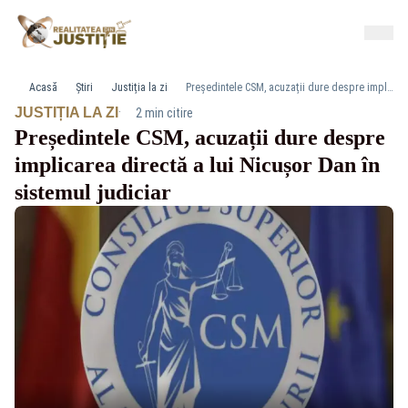
Acasă
Știri
Justiția la zi
Președintele CSM, acuzații dure despre implicarea directă a lui Nicușor Dan în sistemul judiciar
·
JUSTIȚIA LA ZI
2 min citire
Președintele CSM, acuzații dure despre
implicarea directă a lui Nicușor Dan în
sistemul judiciar