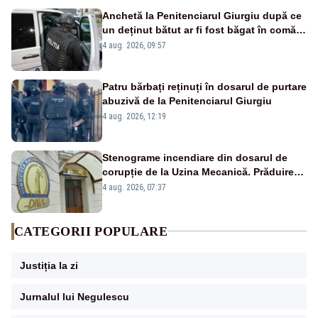
Anchetă la Penitenciarul Giurgiu după ce
un deținut bătut ar fi fost băgat în comă:
11 percheziții la angajații instituției
4 aug. 2026, 09:57
Patru bărbați reținuți în dosarul de purtare
abuzivă de la Penitenciarul Giurgiu
4 aug. 2026, 12:19
Stenograme incendiare din dosarul de
corupție de la Uzina Mecanică. Prăduirea
banilor din programul SAFE, interceptată
4 aug. 2026, 07:37
de DNA
CATEGORII POPULARE
Justiția la zi
Jurnalul lui Negulescu