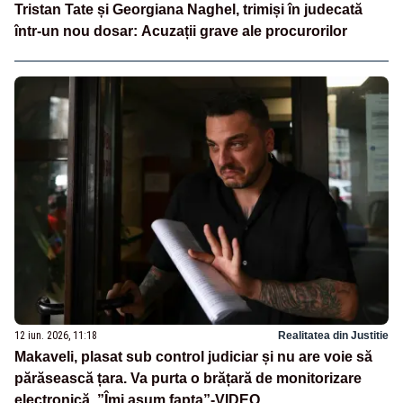
Tristan Tate și Georgiana Naghel, trimiși în judecată
într-un nou dosar: Acuzații grave ale procurorilor
12 iun. 2026, 11:18
Realitatea din Justitie
Makaveli, plasat sub control judiciar și nu are voie să
părăsească țara. Va purta o brățară de monitorizare
electronică. ”Îmi asum fapta”-VIDEO