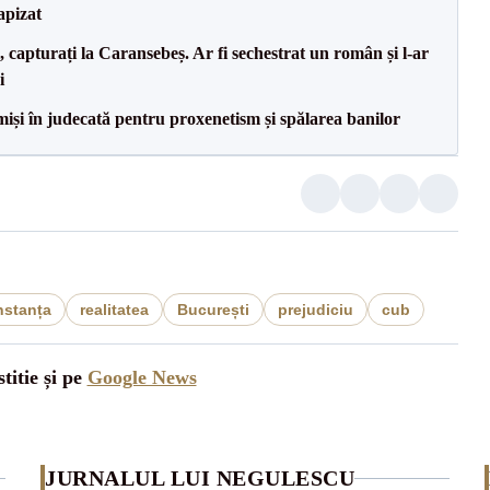
apizat
 capturați la Caransebeș. Ar fi sechestrat un român și l-ar
i
miși în judecată pentru proxenetism și spălarea banilor
stanța
realitatea
București
prejudiciu
cub
titie și pe
Google News
JURNALUL LUI NEGULESCU