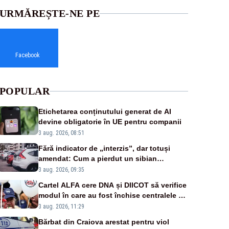
URMĂREȘTE-NE PE
Facebook
POPULAR
Etichetarea conținutului generat de AI
devine obligatorie în UE pentru companii
3 aug. 2026, 08:51
Fără indicator de „interzis”, dar totuși
amendat: Cum a pierdut un sibian
procesul pentru o parcare în centrul
3 aug. 2026, 09:35
orașului
Cartel ALFA cere DNA și DIICOT să verifice
modul în care au fost închise centralele pe
cărbune
3 aug. 2026, 11:29
Bărbat din Craiova arestat pentru viol