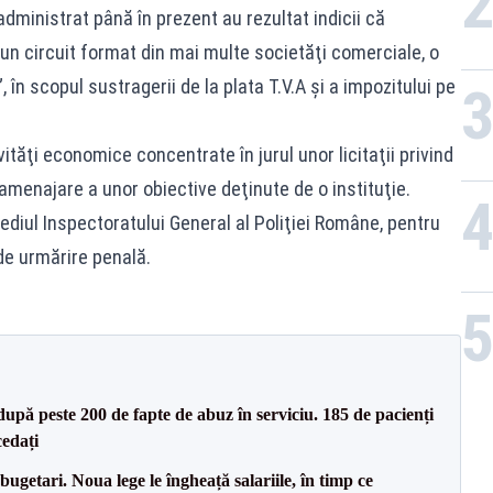
administrat până în prezent au rezultat indicii că
 un circuit format din mai multe societăţi comerciale, o
 în scopul sustragerii de la plata T.V.A şi a impozitului pe
vităţi economice concentrate în jurul unor licitaţii privind
 amenajare a unor obiective deţinute de o instituţie.
ediul Inspectoratului General al Poliţiei Române, pentru
de urmărire penală.
după peste 200 de fapte de abuz în serviciu. 185 de pacienți
cedați
ugetari. Noua lege le îngheață salariile, în timp ce