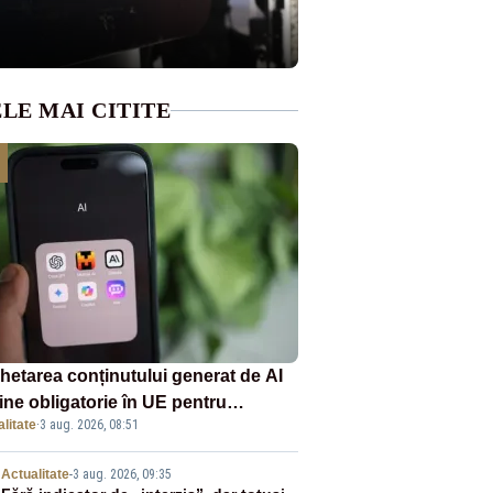
LE MAI CITITE
chetarea conținutului generat de AI
ine obligatorie în UE pentru
litate
·
3 aug. 2026, 08:51
panii
Actualitate
-
3 aug. 2026, 09:35