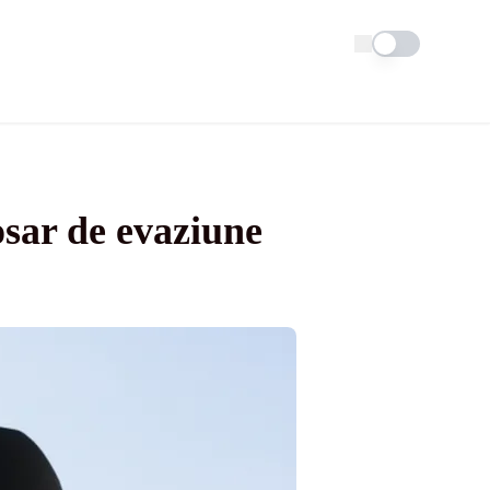
Schimba tema
osar de evaziune