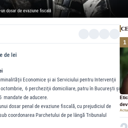
r-un dosar de evaziune fiscală
CE
1
e de lei
ei
riminalităţii Economice şi ai Serviciului pentru Intervenţii
octombrie, 6 percheziţii domiciliare, patru în Bucureşti şi
e 5 mandate de aducere.
Eti
dev
unui dosar penal de evaziune fiscală, cu prejudiciul de
Actua
com
 sub coordonarea Parchetului de pe lângă Tribunalul