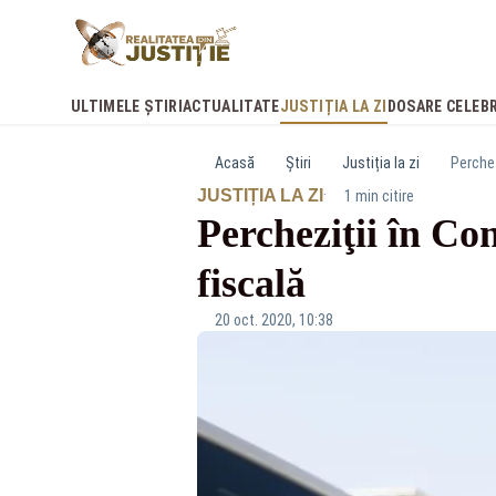
ULTIMELE ȘTIRI
ACTUALITATE
JUSTIȚIA LA ZI
DOSARE CELEB
Acasă
Știri
Justiția la zi
Perchez
·
JUSTIȚIA LA ZI
1 min citire
Percheziţii în Co
fiscală
20 oct. 2020, 10:38