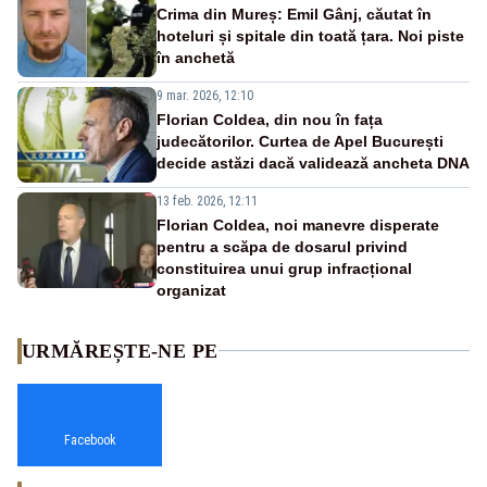
Crima din Mureș: Emil Gânj, căutat în
hoteluri și spitale din toată țara. Noi piste
în anchetă
9 mar. 2026, 12:10
Florian Coldea, din nou în fața
judecătorilor. Curtea de Apel București
decide astăzi dacă validează ancheta DNA
13 feb. 2026, 12:11
Florian Coldea, noi manevre disperate
pentru a scăpa de dosarul privind
constituirea unui grup infracțional
organizat
URMĂREȘTE-NE PE
Facebook