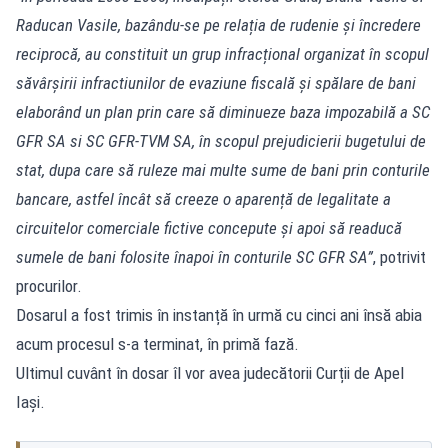
Raducan Vasile, bazându-se pe relația de rudenie și încredere
reciprocă, au constituit un grup infracțional organizat în scopul
săvârșirii infractiunilor de evaziune fiscală și spălare de bani
elaborând un plan prin care să diminueze baza impozabilă a SC
GFR SA si SC GFR-TVM SA, în scopul prejudicierii bugetului de
stat, dupa care să ruleze mai multe sume de bani prin conturile
bancare, astfel încât să creeze o aparență de legalitate a
circuitelor comerciale fictive concepute și apoi să readucă
sumele de bani folosite înapoi în conturile SC GFR SA”
, potrivit
procurilor.
Dosarul a fost trimis în instanță în urmă cu cinci ani însă abia
acum procesul s-a terminat, în primă fază.
Ultimul cuvânt în dosar îl vor avea judecătorii Curții de Apel
Iași.