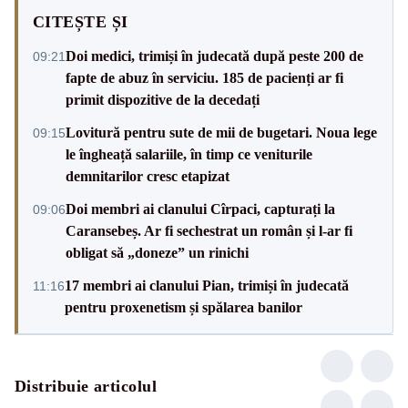
CITEȘTE ȘI
Doi medici, trimiși în judecată după peste 200 de
09:21
fapte de abuz în serviciu. 185 de pacienți ar fi
primit dispozitive de la decedați
Lovitură pentru sute de mii de bugetari. Noua lege
09:15
le îngheață salariile, în timp ce veniturile
demnitarilor cresc etapizat
Doi membri ai clanului Cîrpaci, capturați la
09:06
Caransebeș. Ar fi sechestrat un român și l-ar fi
obligat să „doneze” un rinichi
17 membri ai clanului Pian, trimiși în judecată
11:16
pentru proxenetism și spălarea banilor
Distribuie articolul