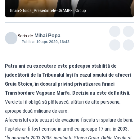
Gruia-Stoica_Presedintele-GRAMPET-Group
Mihai Popa
Scris de
Publicat:
10 apr. 2020, 16:43
Patru ani cu executare este pedeapsa stabilită de
judecătorii de la Tribunalul Iași în cazul omului de afaceri
Gruia Stoica, în dosarul privind privatizarea firmei
Transbordare Vagoane Marfa. Decizia nu este definitivă.
Verdictul îl obligă să plătească, alături de alte persoane,
aproape două milioane de euro.
Afaceristul este acuzat de evaziune fiscala si spalare de bani.
Faptele ar fi fost comise în urmă cu aproape 17 ani, în 2003.
"
În perioada 2003-2005, inculpații Stoica Gruia, Didila Vasile si