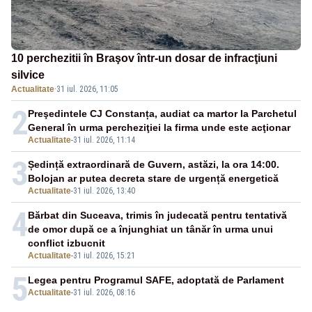
10 perchezitii în Braşov într-un dosar de infracţiuni
silvice
Actualitate
·
31 iul. 2026, 11:05
2
Preşedintele CJ Constanța, audiat ca martor la Parchetul
General în urma percheziţiei la firma unde este acţionar
Actualitate
-
31 iul. 2026, 11:14
3
Ședință extraordinară de Guvern, astăzi, la ora 14:00.
Bolojan ar putea decreta stare de urgență energetică
Actualitate
-
31 iul. 2026, 13:40
4
Bărbat din Suceava, trimis în judecată pentru tentativă
de omor după ce a înjunghiat un tânăr în urma unui
conflict izbucnit
Actualitate
-
31 iul. 2026, 15:21
5
Legea pentru Programul SAFE, adoptată de Parlament
Actualitate
-
31 iul. 2026, 08:16