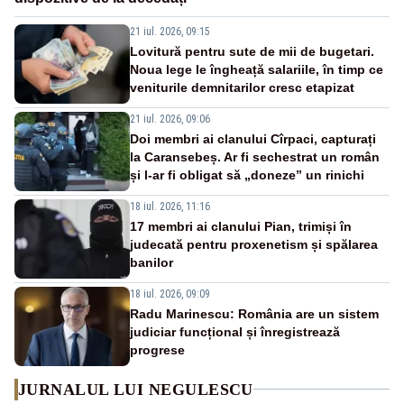
21 iul. 2026, 09:15
Lovitură pentru sute de mii de bugetari.
Noua lege le îngheață salariile, în timp ce
veniturile demnitarilor cresc etapizat
21 iul. 2026, 09:06
Doi membri ai clanului Cîrpaci, capturați
la Caransebeș. Ar fi sechestrat un român
și l-ar fi obligat să „doneze” un rinichi
18 iul. 2026, 11:16
17 membri ai clanului Pian, trimiși în
judecată pentru proxenetism și spălarea
banilor
18 iul. 2026, 09:09
Radu Marinescu: România are un sistem
judiciar funcțional și înregistrează
progrese
JURNALUL LUI NEGULESCU