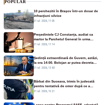
POPULAR
10 perchezitii în Braşov într-un dosar de
infracţiuni silvice
31 iul. 2026, 11:05
Preşedintele CJ Constanța, audiat ca
martor la Parchetul General în urma
percheziţiei la firma unde este acţionar
31 iul. 2026, 11:14
Ședință extraordinară de Guvern, astăzi,
la ora 14:00. Bolojan ar putea decreta
stare de urgență energetică
31 iul. 2026, 13:40
Bărbat din Suceava, trimis în judecată
pentru tentativă de omor după ce a
înjunghiat un tânăr în urma unui conflict
31 iul. 2026, 15:21
izbucnit
Legea pentru Programul SAFE, adoptată