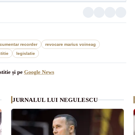
cumentar recorder
revocare marius voineag
titie
legislatie
titie și pe
Google News
JURNALUL LUI NEGULESCU