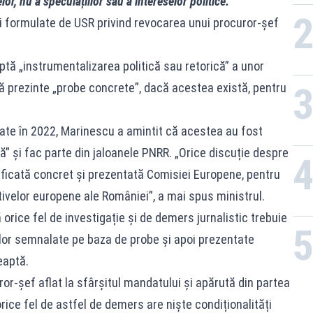
or, nu a speculațiilor sau a intereselor politice.
au 
rii formulate de USR privind revocarea unui procuror-șef
ă „instrumentalizarea politică sau retorică” a unor
 prezinte „probe concrete”, dacă acestea există, pentru
tate în 2022, Marinescu a amintit că acestea au fost
” și fac parte din jaloanele PNRR. „Orice discuție despre
ificată concret și prezentată Comisiei Europene, pentru
ivelor europene ale României”, a mai spus ministrul.
 orice fel de investigație și de demers jurnalistic trebuie
iilor semnalate pe baza de probe și apoi prezentate
eaptă.
ror-șef aflat la sfârșitul mandatului și apărută din partea
rice fel de astfel de demers are niște condiționalități