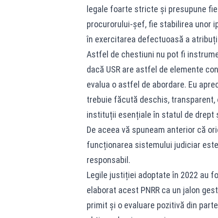
legale foarte stricte și presupune fi
procurorului-șef, fie stabilirea unor 
în exercitarea defectuoasă a atribuții
Astfel de chestiuni nu pot fi instrumen
dacă USR are astfel de elemente conc
evalua o astfel de abordare. Eu apreci
trebuie făcută deschis, transparent, 
instituții esențiale în statul de drept
De aceea vă spuneam anterior că oric
funcționarea sistemului judiciar este
responsabil.
Legile justiției adoptate în 2022 au 
elaborat acest PNRR ca un jalon gestio
primit și o evaluare pozitivă din par