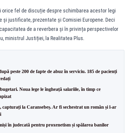
i orice fel de discuție despre schimbarea acestor legi
e și justificate, prezentate și Comisiei Europene. Deci
capacitatea de a reverbera și în privința perspectivelor
 ministrul Justiției, la Realitatea Plus.
după peste 200 de fapte de abuz în serviciu. 185 de pacienți
cedați
ugetari. Noua lege le îngheață salariile, în timp ce
apizat
 capturați la Caransebeș. Ar fi sechestrat un român și l-ar
i
miși în judecată pentru proxenetism și spălarea banilor