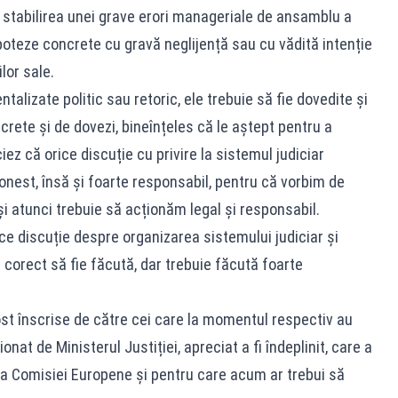
e stabilirea unei grave erori manageriale de ansamblu a
ipoteze concrete cu gravă neglijență sau cu vădită intenție
lor sale.
talizate politic sau retoric, ele trebuie să fie dovedite și
rete și de dovezi, bineînțeles că le aștept pentru a
ez că orice discuție cu privire la sistemul judiciar
onest, însă și foarte responsabil, pentru că vorbim de
 și atunci trebuie să acționăm legal și responsabil.
e discuție despre organizarea sistemului judiciar și
 corect să fie făcută, dar trebuie făcută foarte
fost înscrise de către cei care la momentul respectiv au
nat de Ministerul Justiției, apreciat a fi îndeplinit, care a
tea Comisiei Europene și pentru care acum ar trebui să