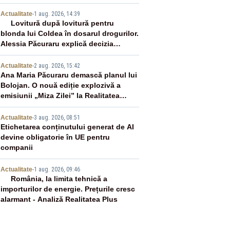
murit
2
Actualitate
-
1 aug. 2026, 14:39
Lovitură după lovitură pentru
blonda lui Coldea în dosarul drogurilor.
Alessia Păcuraru explică decizia
magistraților
3
Actualitate
-
2 aug. 2026, 15:42
Ana Maria Păcuraru demască planul lui
Bolojan. O nouă ediție explozivă a
emisiunii „Miza Zilei” la Realitatea
PLUS
4
Actualitate
-
3 aug. 2026, 08:51
Etichetarea conținutului generat de AI
devine obligatorie în UE pentru
companii
5
Actualitate
-
1 aug. 2026, 09:46
România, la limita tehnică a
importurilor de energie. Prețurile cresc
alarmant - Analiză Realitatea Plus