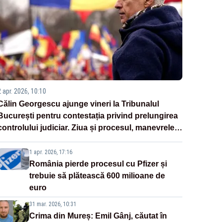
2 apr. 2026, 10:10
Călin Georgescu ajunge vineri la Tribunalul
București pentru contestația privind prelungirea
controlului judiciar. Ziua și procesul, manevrele
disperate ale Sistemului
1 apr. 2026, 17:16
România pierde procesul cu Pfizer și
trebuie să plătească 600 milioane de
euro
31 mar. 2026, 10:31
Crima din Mureș: Emil Gânj, căutat în