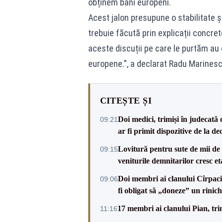
obținem bani europeni.
Acest jalon presupune o stabilitate ș
trebuie făcută prin explicații concret
aceste discuții pe care le purtăm au 
europene.”, a declarat Radu Marinescu,
CITEȘTE ȘI
Doi medici, trimiși în judecată 
09:21
ar fi primit dispozitive de la de
Lovitură pentru sute de mii de b
09:15
veniturile demnitarilor cresc et
Doi membri ai clanului Cîrpaci,
09:06
fi obligat să „doneze” un rinich
17 membri ai clanului Pian, tri
11:16