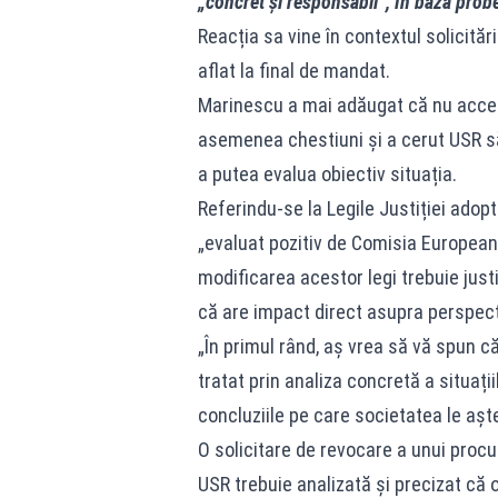
„concret și responsabil”, în baza probel
Reacția sa vine în contextul solicită
aflat la final de mandat.
Marinescu a mai adăugat că nu accept
asemenea chestiuni și a cerut USR să
a putea evalua obiectiv situația.
Referindu-se la Legile Justiției adop
„evaluat pozitiv de Comisia Europeană
modificarea acestor legi trebuie just
că are impact direct asupra perspect
„În primul rând, aș vrea să vă spun că
tratat prin analiza concretă a situaț
concluziile pe care societatea le așt
O solicitare de revocare a unui procu
USR trebuie analizată și precizat că o