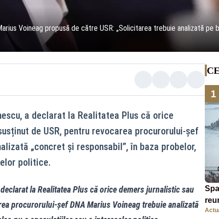
 Marius Voineag propusă de către USR: „Solicitarea trebuie analizată pe 
CE
1
nescu, a declarat la Realitatea Plus că orice
 susținut de USR, pentru revocarea procurorului-șef
lizată „concret și responsabil”, în baza probelor,
elor politice.
declarat la Realitatea Plus că orice demers jurnalistic sau
Spa
reu
area procurorului-șef DNA Marius Voineag trebuie analizată
Actua
mig