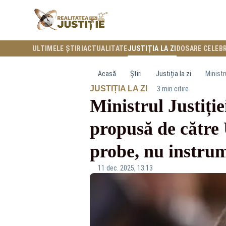
ULTIMELE ȘTIRI
ACTUALITATE
JUSTIȚIA LA ZI
DOSARE CELEB
Acasă
Știri
Justiția la zi
·
JUSTIȚIA LA ZI
3 min citire
Ministrul Justiți
propusă de către 
probe, nu instrum
11 dec. 2025, 13:13