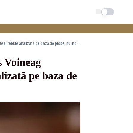
Schimba tema
Ministrul Justiției, despre revocarea lui Marius Voineag propusă de către USR: „Solicitarea trebuie analizată pe baza de probe, nu instrumentalizată politic”
s Voineag
lizată pe baza de