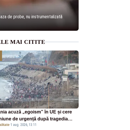
baza de probe, nu instrumentalizată
LE MAI CITITE
nia acuză „egoism” în UE și cere
niune de urgență după tragedia
litate
·
1 aug. 2026, 13:11
ranților din Ceuta. Zeci de oameni