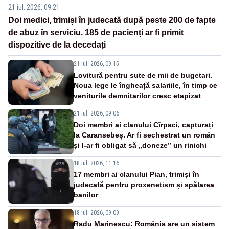
21 iul. 2026, 09:21
Doi medici, trimiși în judecată după peste 200 de fapte
de abuz în serviciu. 185 de pacienți ar fi primit
dispozitive de la decedați
21 iul. 2026, 09:15
Lovitură pentru sute de mii de bugetari.
Noua lege le îngheață salariile, în timp ce
veniturile demnitarilor cresc etapizat
21 iul. 2026, 09:06
Doi membri ai clanului Cîrpaci, capturați
la Caransebeș. Ar fi sechestrat un român
și l-ar fi obligat să „doneze” un rinichi
18 iul. 2026, 11:16
17 membri ai clanului Pian, trimiși în
judecată pentru proxenetism și spălarea
banilor
18 iul. 2026, 09:09
Radu Marinescu: România are un sistem