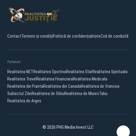
Contact
Termeni și condiții
Politică de confidențialitate
Cod de conduită
Parteneri:
Realitatea.NET
Realitatea Sportiva
Realitatea Star
Realitatea Spirituala
Realitatea Travel
Realitatea Financiara
Realitatea Medicala
Realitatea din Franta
Realitatea din Canada
Realitatea de Vrancea
Subiectul Zilei
Realitatea de Sibiu
Realitatea de Mures
Tabu
Realitatea de Arges
© 2026 PHG Media Invest LLC
Facebook