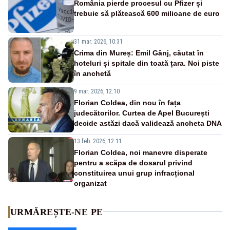
România pierde procesul cu Pfizer și
trebuie să plătească 600 milioane de euro
31 mar. 2026, 10:31
Crima din Mureș: Emil Gânj, căutat în
hoteluri și spitale din toată țara. Noi piste
în anchetă
9 mar. 2026, 12:10
Florian Coldea, din nou în fața
judecătorilor. Curtea de Apel București
decide astăzi dacă validează ancheta DNA
13 feb. 2026, 12:11
Florian Coldea, noi manevre disperate
pentru a scăpa de dosarul privind
constituirea unui grup infracțional
organizat
URMĂREȘTE-NE PE