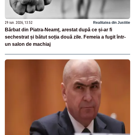
29 iun. 2026, 13:52
Realitatea din Justitie
Bărbat din Piatra-Neamț, arestat după ce și-ar fi
sechestrat și bătut soția două zile. Femeia a fugit într-
un salon de machiaj