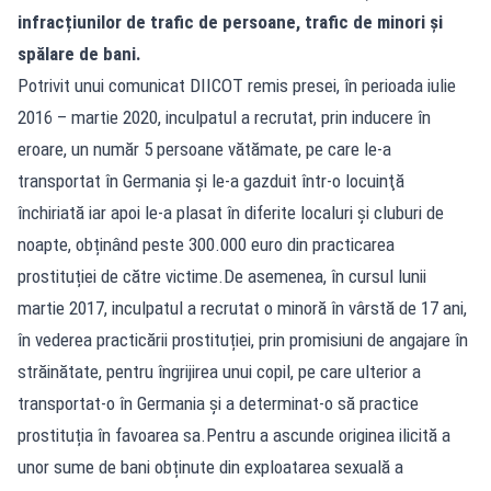
infracțiunilor de trafic de persoane, trafic de minori şi
spălare de bani.
Potrivit unui comunicat DIICOT remis presei, în perioada iulie
2016 – martie 2020, inculpatul a recrutat, prin inducere în
eroare, un număr 5 persoane vătămate, pe care le-a
transportat în Germania şi le-a gazduit într-o locuinţă
închiriată iar apoi le-a plasat în diferite localuri și cluburi de
noapte, obținând peste 300.000 euro din practicarea
prostituției de către victime.De asemenea, în cursul lunii
martie 2017, inculpatul a recrutat o minoră în vârstă de 17 ani,
în vederea practicării prostituției, prin promisiuni de angajare în
străinătate, pentru îngrijirea unui copil, pe care ulterior a
transportat-o în Germania şi a determinat-o să practice
prostituția în favoarea sa.Pentru a ascunde originea ilicită a
unor sume de bani obținute din exploatarea sexuală a