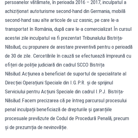
persoanelor vătămate, în perioada 2016 – 2017, inculpatul a
achiziționat autoturisme second-hand din Germania, mobilă
second-hand sau alte articole de uz casnic, pe care le-a
transportat în România, după care le-a comercializat.În cursul
acestei zile inculpatul va fi prezentat Tribunalului Bistrița-
Năsăud, cu propunere de arestare preventivă pentru o perioadă
de 30 de zile. Cercetările în cauză se efectuează împreună cu
ofițeri de poliție judiciară din cadrul SCCO Bistrița
Năsăud.Acțiunea a beneficiat de suportul de specialitate al
Direcției Operațiuni Speciale din I.G.P.R. și de sprijinul
Serviciului pentru Acțiuni Speciale din cadrul I.P.J. Bistrița-
Năsăud.Facem precizarea că pe întreg parcursul procesului
penal inculpații beneficiază de drepturile și garanțiile
procesuale prevăzute de Codul de Procedură Penală, precum
și de prezumția de nevinovăție.