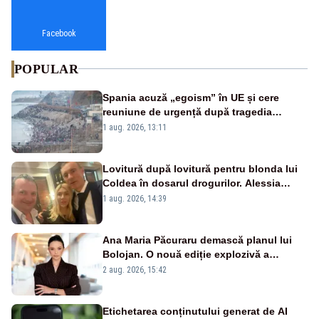
Facebook
POPULAR
Spania acuză „egoism” în UE și cere
reuniune de urgență după tragedia
migranților din Ceuta. Zeci de oameni au
1 aug. 2026, 13:11
murit
Lovitură după lovitură pentru blonda lui
Coldea în dosarul drogurilor. Alessia
Păcuraru explică decizia magistraților
1 aug. 2026, 14:39
Ana Maria Păcuraru demască planul lui
Bolojan. O nouă ediție explozivă a
emisiunii „Miza Zilei” la Realitatea PLUS
2 aug. 2026, 15:42
Etichetarea conținutului generat de AI