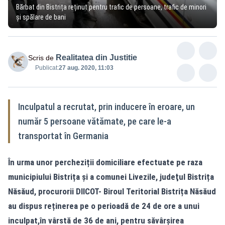
Bărbat din Bistrița reținut pentru trafic de persoane, trafic de minori
şi spălare de bani
Realitatea din Justitie
Scris de
Publicat:
27 aug. 2020, 11:03
Inculpatul a recrutat, prin inducere în eroare, un
număr 5 persoane vătămate, pe care le-a
transportat în Germania
În urma unor percheziții domiciliare efectuate pe raza
municipiului Bistrița şi a comunei Livezile, judeţul Bistrița
Năsăud, procurorii DIICOT- Biroul Teritorial Bistrița Năsăud
au dispus reținerea pe o perioadă de 24 de ore a unui
inculpat,în vârstă de 36 de ani, pentru săvârşirea