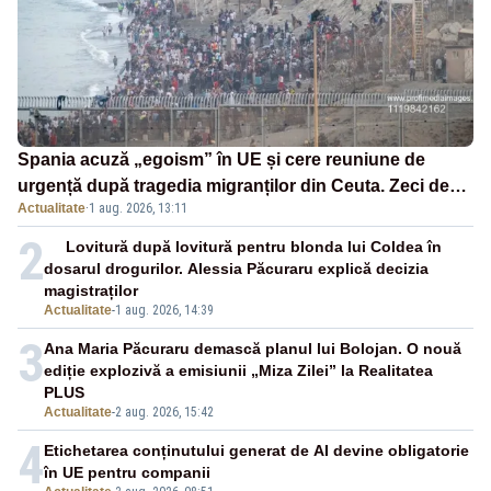
Spania acuză „egoism” în UE și cere reuniune de
urgență după tragedia migranților din Ceuta. Zeci de
Actualitate
·
1 aug. 2026, 13:11
oameni au murit
2
Lovitură după lovitură pentru blonda lui Coldea în
dosarul drogurilor. Alessia Păcuraru explică decizia
magistraților
Actualitate
-
1 aug. 2026, 14:39
3
Ana Maria Păcuraru demască planul lui Bolojan. O nouă
ediție explozivă a emisiunii „Miza Zilei” la Realitatea
PLUS
Actualitate
-
2 aug. 2026, 15:42
4
Etichetarea conținutului generat de AI devine obligatorie
în UE pentru companii