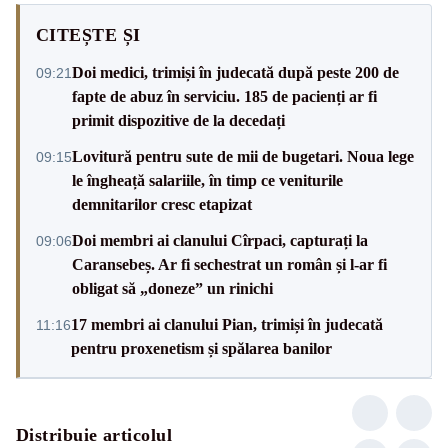
CITEȘTE ȘI
Doi medici, trimiși în judecată după peste 200 de
09:21
fapte de abuz în serviciu. 185 de pacienți ar fi
primit dispozitive de la decedați
Lovitură pentru sute de mii de bugetari. Noua lege
09:15
le îngheață salariile, în timp ce veniturile
demnitarilor cresc etapizat
Doi membri ai clanului Cîrpaci, capturați la
09:06
Caransebeș. Ar fi sechestrat un român și l-ar fi
obligat să „doneze” un rinichi
17 membri ai clanului Pian, trimiși în judecată
11:16
pentru proxenetism și spălarea banilor
Distribuie articolul