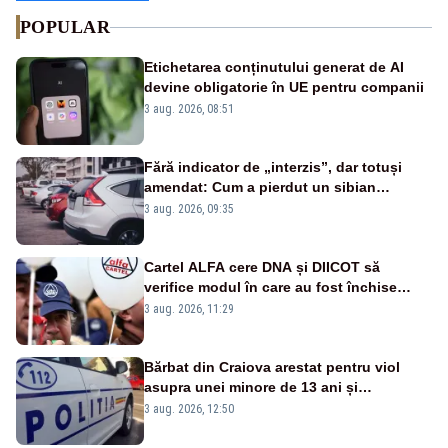
POPULAR
Etichetarea conținutului generat de AI
devine obligatorie în UE pentru companii
3 aug. 2026, 08:51
Fără indicator de „interzis”, dar totuși
amendat: Cum a pierdut un sibian
procesul pentru o parcare în centrul
3 aug. 2026, 09:35
orașului
Cartel ALFA cere DNA și DIICOT să
verifice modul în care au fost închise
centralele pe cărbune
3 aug. 2026, 11:29
Bărbat din Craiova arestat pentru viol
asupra unei minore de 13 ani și
pornografie infantilă
3 aug. 2026, 12:50