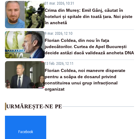
31 mar. 2026, 10:31
Crima din Mureș: Emil Gânj, căutat în
hoteluri și spitale din toată țara. Noi piste
în anchetă
9 mar. 2026, 12:10
Florian Coldea, din nou în fața
judecătorilor. Curtea de Apel București
decide astăzi dacă validează ancheta DNA
13 feb. 2026, 12:11
Florian Coldea, noi manevre disperate
pentru a scăpa de dosarul privind
constituirea unui grup infracțional
organizat
URMĂREȘTE-NE PE
Facebook