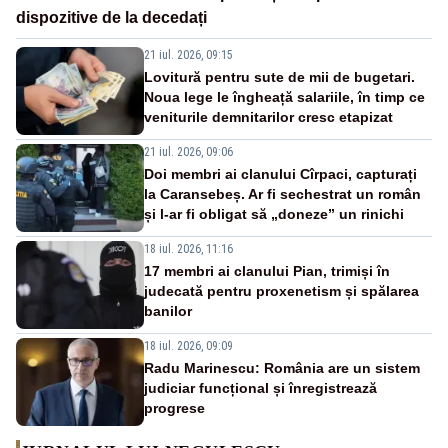
dispozitive de la decedați
21 iul. 2026, 09:15
Lovitură pentru sute de mii de bugetari.
Noua lege le îngheață salariile, în timp ce
veniturile demnitarilor cresc etapizat
21 iul. 2026, 09:06
Doi membri ai clanului Cîrpaci, capturați
la Caransebeș. Ar fi sechestrat un român
și l-ar fi obligat să „doneze” un rinichi
18 iul. 2026, 11:16
17 membri ai clanului Pian, trimiși în
judecată pentru proxenetism și spălarea
banilor
18 iul. 2026, 09:09
Radu Marinescu: România are un sistem
judiciar funcțional și înregistrează
progrese