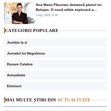
Ana Maria Păcuraru demască planul lui
Bolojan. O nouă ediție explozivă a
emisiunii „Miza Zilei” la Realitatea PLUS
2 aug. 2026, 15:42
CATEGORII POPULARE
Justiția la zi
Jurnalul lui Negulescu
Dosare Celebre
Actualitate
Emisiuni
MAI MULTE ȘTIRI DIN
ACTUALITATE