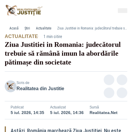
Acasă
Știri
Actualitate
Ziua Justitiei in Romania: judecătorul trebuie să rămână imun la abordările pătimașe din societate
·
ACTUALITATE
1 min citire
Ziua Justitiei in Romania: judecătorul
trebuie să rămână imun la abordările
pătimașe din societate
Scris de
Realitatea din Justitie
Publicat
Actualizat
Sursă
5 iul. 2026, 14:35
5 iul. 2026, 14:36
Realitatea.Net
Astăzi, România marchează Ziua Justiției. Nu este