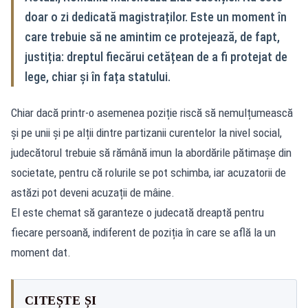
doar o zi dedicată magistraților. Este un moment în
care trebuie să ne amintim ce protejează, de fapt,
justiția: dreptul fiecărui cetățean de a fi protejat de
lege, chiar și în fața statului.
Chiar dacă printr-o asemenea poziție riscă să nemulțumească
și pe unii și pe alții dintre partizanii curentelor la nivel social,
judecătorul trebuie să rămână imun la abordările pătimașe din
societate, pentru că rolurile se pot schimba, iar acuzatorii de
astăzi pot deveni acuzații de mâine.
El este chemat să garanteze o judecată dreaptă pentru
fiecare persoană, indiferent de poziția în care se află la un
moment dat.
CITEȘTE ȘI