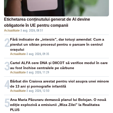
Etichetarea conținutului generat de AI devine
obligatorie în UE pentru companii
Actualitate
·
3 aug. 2026, 08:51
2
Fără indicator de „interzis”, dar totuși amendat: Cum a
pierdut un sibian procesul pentru o parcare în centrul
orașului
Actualitate
-
3 aug. 2026, 09:35
3
Cartel ALFA cere DNA și DIICOT să verifice modul în care
au fost închise centralele pe cărbune
Actualitate
-
3 aug. 2026, 11:29
4
Bărbat din Craiova arestat pentru viol asupra unei minore
de 13 ani și pornografie infantilă
Actualitate
-
3 aug. 2026, 12:50
5
Ana Maria Păcuraru demască planul lui Bolojan. O nouă
ediție explozivă a emisiunii „Miza Zilei” la Realitatea
PLUS