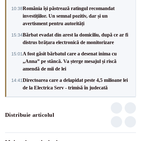
România își păstrează ratingul recomandat
10:38
investițiilor. Un semnal pozitiv, dar și un
avertisment pentru autorități
Bărbat evadat din arest la domiciliu, după ce ar fi
15:34
distrus brățara electronică de monitorizare
A fost găsit bărbatul care a desenat inima cu
15:01
„Anna” pe stâncă. Va șterge mesajul și riscă
amendă de mii de lei
Directoarea care a delapidat peste 4,5 milioane lei
14:41
de la Electrica Serv - trimisă în judecată
Distribuie articolul