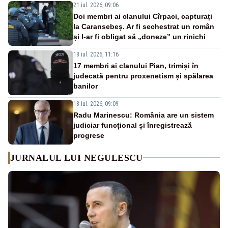
21 iul. 2026, 09:06
Doi membri ai clanului Cîrpaci, capturați
la Caransebeș. Ar fi sechestrat un român
și l-ar fi obligat să „doneze” un rinichi
18 iul. 2026, 11:16
17 membri ai clanului Pian, trimiși în
judecată pentru proxenetism și spălarea
banilor
18 iul. 2026, 09:09
Radu Marinescu: România are un sistem
judiciar funcțional și înregistrează
progrese
JURNALUL LUI NEGULESCU