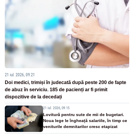
21 iul. 2026, 09:21
Doi medici, trimiși în judecată după peste 200 de fapte
de abuz în serviciu. 185 de pacienți ar fi primit
dispozitive de la decedați
21 iul. 2026, 09:15
Lovitură pentru sute de mii de bugetari.
Noua lege le îngheață salariile, în timp ce
veniturile demnitarilor cresc etapizat