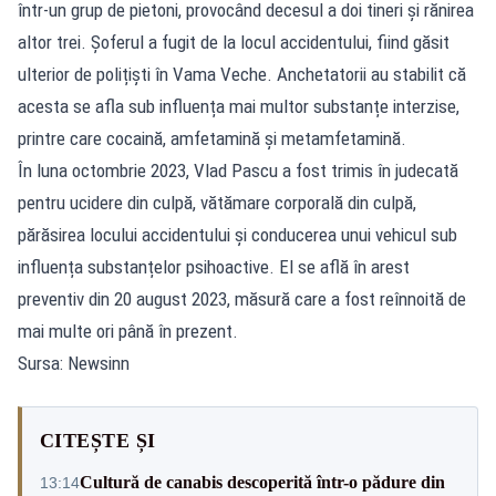
într-un grup de pietoni, provocând decesul a doi tineri și rănirea
altor trei. Șoferul a fugit de la locul accidentului, fiind găsit
ulterior de polițiști în Vama Veche. Anchetatorii au stabilit că
acesta se afla sub influența mai multor substanțe interzise,
printre care cocaină, amfetamină și metamfetamină.
În luna octombrie 2023, Vlad Pascu a fost trimis în judecată
pentru ucidere din culpă, vătămare corporală din culpă,
părăsirea locului accidentului și conducerea unui vehicul sub
influența substanțelor psihoactive. El se află în arest
preventiv din 20 august 2023, măsură care a fost reînnoită de
mai multe ori până în prezent.
Sursa: Newsinn
CITEȘTE ȘI
Cultură de canabis descoperită într-o pădure din
13:14