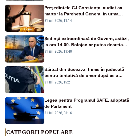
Preşedintele CJ Constanța, audiat ca
martor la Parchetul General în urma
percheziţiei la firma unde este acţionar
31 iul. 2026, 11:14
Ședință extraordinară de Guvern, astăzi,
la ora 14:00. Bolojan ar putea decreta
stare de urgență energetică
31 iul. 2026, 13:40
Bărbat din Suceava, trimis în judecată
pentru tentativă de omor după ce a
înjunghiat un tânăr în urma unui conflict
31 iul. 2026, 15:21
izbucnit
Legea pentru Programul SAFE, adoptată
de Parlament
31 iul. 2026, 08:16
CATEGORII POPULARE