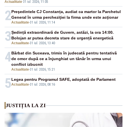
Actualitate
·
31 iul. 2026, 11:05
2
Preşedintele CJ Constanța, audiat ca martor la Parchetul
General în urma percheziţiei la firma unde este acţionar
Actualitate
-
31 iul. 2026, 11:14
3
Ședință extraordinară de Guvern, astăzi, la ora 14:00.
Bolojan ar putea decreta stare de urgență energetică
Actualitate
-
31 iul. 2026, 13:40
4
Bărbat din Suceava, trimis în judecată pentru tentativă
de omor după ce a înjunghiat un tânăr în urma unui
conflict izbucnit
Actualitate
-
31 iul. 2026, 15:21
5
Legea pentru Programul SAFE, adoptată de Parlament
Actualitate
-
31 iul. 2026, 08:16
JUSTIȚIA LA ZI