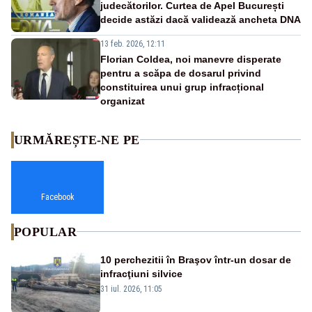
judecătorilor. Curtea de Apel București
decide astăzi dacă validează ancheta DNA
13 feb. 2026, 12:11
Florian Coldea, noi manevre disperate
pentru a scăpa de dosarul privind
constituirea unui grup infracțional
organizat
URMĂREȘTE-NE PE
Facebook
POPULAR
10 perchezitii în Braşov într-un dosar de
infracţiuni silvice
31 iul. 2026, 11:05