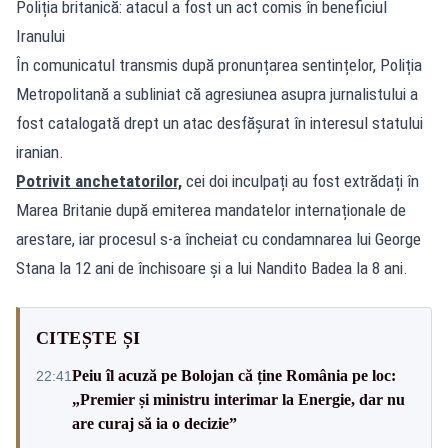
Poliția britanică: atacul a fost un act comis în beneficiul
Iranului
În comunicatul transmis după pronunțarea sentințelor, Poliția
Metropolitană a subliniat că agresiunea asupra jurnalistului a
fost catalogată drept un atac desfășurat în interesul statului
iranian.
Potrivit anchetatorilor,
cei doi inculpați au fost extrădați în
Marea Britanie după emiterea mandatelor internaționale de
arestare, iar procesul s-a încheiat cu condamnarea lui George
Stana la 12 ani de închisoare și a lui Nandito Badea la 8 ani.
CITEȘTE ȘI
Peiu îl acuză pe Bolojan că ține România pe loc:
22:41
„Premier și ministru interimar la Energie, dar nu
are curaj să ia o decizie”