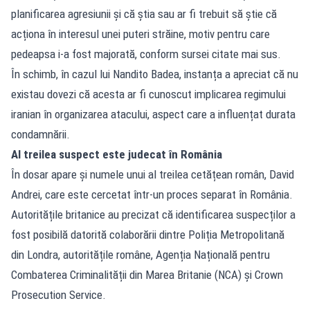
planificarea agresiunii și că știa sau ar fi trebuit să știe că
acționa în interesul unei puteri străine, motiv pentru care
pedeapsa i-a fost majorată, conform sursei citate mai sus.
În schimb, în cazul lui Nandito Badea, instanța a apreciat că nu
existau dovezi că acesta ar fi cunoscut implicarea regimului
iranian în organizarea atacului, aspect care a influențat durata
condamnării.
Al treilea suspect este judecat în România
În dosar apare și numele unui al treilea cetățean român, David
Andrei, care este cercetat într-un proces separat în România.
Autoritățile britanice au precizat că identificarea suspecților a
fost posibilă datorită colaborării dintre Poliția Metropolitană
din Londra, autoritățile române, Agenția Națională pentru
Combaterea Criminalității din Marea Britanie (NCA) și Crown
Prosecution Service.