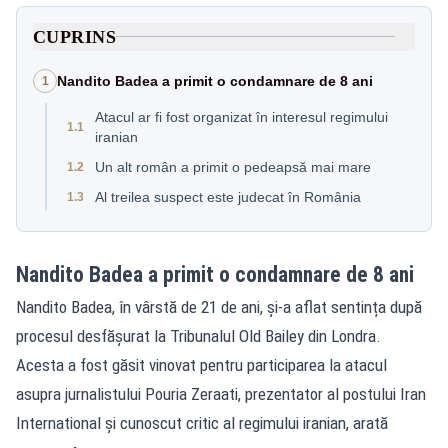
CUPRINS
Nandito Badea a primit o condamnare de 8 ani
1
Atacul ar fi fost organizat în interesul regimului
1.1
iranian
Un alt român a primit o pedeapsă mai mare
1.2
Al treilea suspect este judecat în România
1.3
Nandito Badea a primit o condamnare de 8 ani
Nandito Badea, în vârstă de 21 de ani, și-a aflat sentința după
procesul desfășurat la Tribunalul Old Bailey din Londra.
Acesta a fost găsit vinovat pentru participarea la atacul
asupra jurnalistului Pouria Zeraati, prezentator al postului Iran
International și cunoscut critic al regimului iranian, arată