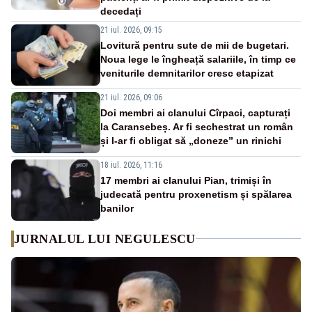
decedați
21 iul. 2026, 09:15
Lovitură pentru sute de mii de bugetari.
Noua lege le îngheață salariile, în timp ce
veniturile demnitarilor cresc etapizat
21 iul. 2026, 09:06
Doi membri ai clanului Cîrpaci, capturați
la Caransebeș. Ar fi sechestrat un român
și l-ar fi obligat să „doneze” un rinichi
18 iul. 2026, 11:16
17 membri ai clanului Pian, trimiși în
judecată pentru proxenetism și spălarea
banilor
JURNALUL LUI NEGULESCU