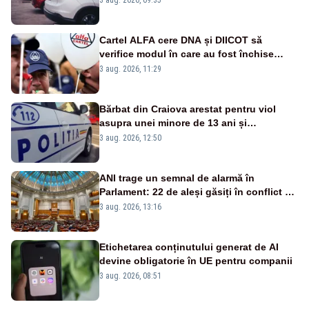
orașului
Cartel ALFA cere DNA și DIICOT să
verifice modul în care au fost închise
centralele pe cărbune
3 aug. 2026, 11:29
Bărbat din Craiova arestat pentru viol
asupra unei minore de 13 ani și
pornografie infantilă
3 aug. 2026, 12:50
ANI trage un semnal de alarmă în
Parlament: 22 de aleși găsiți în conflict de
interese au rămas în funcții
3 aug. 2026, 13:16
Etichetarea conținutului generat de AI
devine obligatorie în UE pentru companii
3 aug. 2026, 08:51