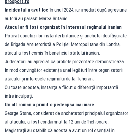
prosport.ro
.
Incidentul a avut loc
în anul 2024, iar imediat după agresiune
autorii au părăsit Marea Britanie.
Atacul ar fi fost organizat în interesul regimului iranian
Potrivit concluziilor instanței britanice și anchetei desfășurate
de Brigada Antiteroristă a Poliției Metropolitane din Londra,
atacul a fost comis în beneficiul statului iranian.
Judecătorii au apreciat că probele prezentate demonstrează
în mod convingător existența unei legături între organizatorii
atacului și interesele regimului de la Teheran.
Cu toate acestea, instanța a făcut o diferență importantă
între inculpați.
Un alt român a primit o pedeapsă mai mare
George Stana, considerat de anchetatori principalul organizator
al atacului, a fost condamnat la 12 ani de închisoare.
Magistrații au stabilit că acesta a avut un rol esențial în