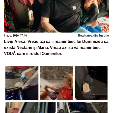
9 aug. 2026, 17:46
Realitatea din Justitie
Liviu Alexa: Vreau azi sǎ îi reamintesc lui Dumnezeu cǎ
existǎ Nectarie şi Maria. Vreau azi sǎ vǎ reamintesc
VOUǍ care e rostul Oamenilor.