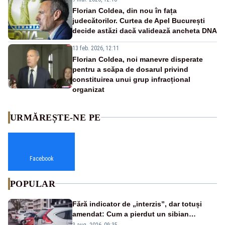
Florian Coldea, din nou în fața
judecătorilor. Curtea de Apel București
decide astăzi dacă validează ancheta DNA
13 feb. 2026, 12:11
Florian Coldea, noi manevre disperate
pentru a scăpa de dosarul privind
constituirea unui grup infracțional
organizat
URMĂREȘTE-NE PE
Facebook
POPULAR
Fără indicator de „interzis”, dar totuși
amendat: Cum a pierdut un sibian
procesul pentru o parcare în centrul
3 aug. 2026, 09:35