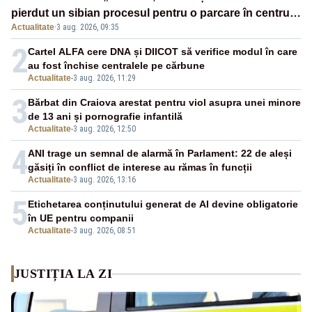
pierdut un sibian procesul pentru o parcare în centrul
Actualitate
·
3 aug. 2026, 09:35
orașului
2
Cartel ALFA cere DNA și DIICOT să verifice modul în care
au fost închise centralele pe cărbune
Actualitate
-
3 aug. 2026, 11:29
3
Bărbat din Craiova arestat pentru viol asupra unei minore
de 13 ani și pornografie infantilă
Actualitate
-
3 aug. 2026, 12:50
4
ANI trage un semnal de alarmă în Parlament: 22 de aleși
găsiți în conflict de interese au rămas în funcții
Actualitate
-
3 aug. 2026, 13:16
5
Etichetarea conținutului generat de AI devine obligatorie
în UE pentru companii
Actualitate
-
3 aug. 2026, 08:51
JUSTIȚIA LA ZI