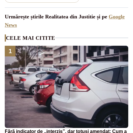
Urmărește știrile Realitatea din Justitie și pe
Google
News
CELE MAI CITITE
1
Fără indicator de „interzis”, dar totuși amendat: Cum a