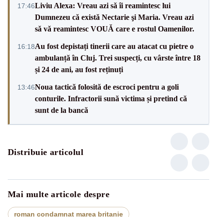
Liviu Alexa: Vreau azi sǎ îi reamintesc lui
17:46
Dumnezeu cǎ existǎ Nectarie şi Maria. Vreau azi
sǎ vǎ reamintesc VOUǍ care e rostul Oamenilor.
Au fost depistați tinerii care au atacat cu pietre o
16:18
ambulanță în Cluj. Trei suspecți, cu vârste între 18
și 24 de ani, au fost reținuți
Noua tactică folosită de escroci pentru a goli
13:46
conturile. Infractorii sună victima și pretind că
sunt de la bancă
Distribuie articolul
Mai multe articole despre
roman condamnat marea britanie