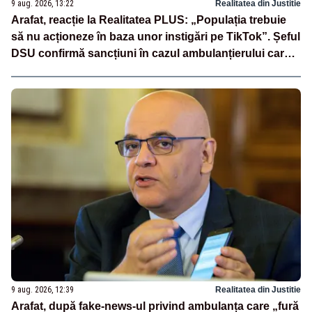
9 aug. 2026, 13:22
Realitatea din Justitie
Arafat, reacție la Realitatea PLUS: „Populația trebuie
să nu acționeze în baza unor instigări pe TikTok”. Șeful
DSU confirmă sancțiuni în cazul ambulanțierului care a
oprit la piață
9 aug. 2026, 12:39
Realitatea din Justitie
Arafat, după fake-news-ul privind ambulanța care „fură