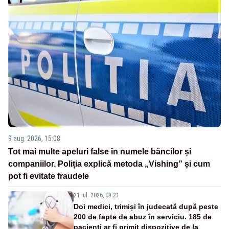
9 aug. 2026, 15:08
Tot mai multe apeluri false în numele băncilor și
companiilor. Poliția explică metoda „Vishing” și cum
pot fi evitate fraudele
21 iul. 2026, 09:21
Doi medici, trimiși în judecată după peste
200 de fapte de abuz în serviciu. 185 de
pacienți ar fi primit dispozitive de la