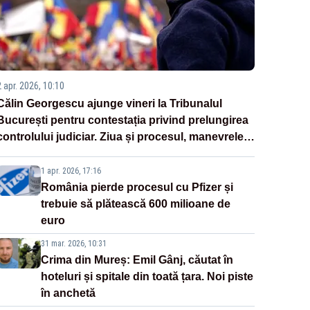
2 apr. 2026, 10:10
Călin Georgescu ajunge vineri la Tribunalul
București pentru contestația privind prelungirea
controlului judiciar. Ziua și procesul, manevrele
disperate ale Sistemului
1 apr. 2026, 17:16
România pierde procesul cu Pfizer și
trebuie să plătească 600 milioane de
euro
31 mar. 2026, 10:31
Crima din Mureș: Emil Gânj, căutat în
hoteluri și spitale din toată țara. Noi piste
în anchetă