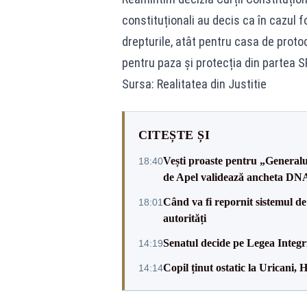
constituționali au decis ca în cazul 
drepturile, atât pentru casa de protoc
pentru paza și protecția din partea S
Sursa: Realitatea din Justitie
CITEȘTE ȘI
Vești proaste pentru „Generalu
18:40
de Apel validează ancheta DN
Când va fi repornit sistemul d
18:01
autorități
Senatul decide pe Legea Integri
14:19
Copil ținut ostatic la Uricani
14:14