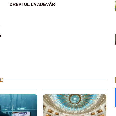
DREPTUL LA ADEVĂR
m
E