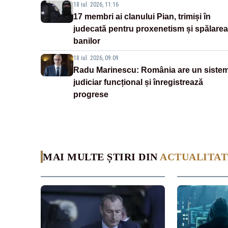
18 iul. 2026, 11:16
17 membri ai clanului Pian, trimiși în
judecată pentru proxenetism și spălarea
banilor
18 iul. 2026, 09:09
Radu Marinescu: România are un siste
judiciar funcțional și înregistrează
progrese
MAI MULTE ȘTIRI DIN
ACTUALITAT