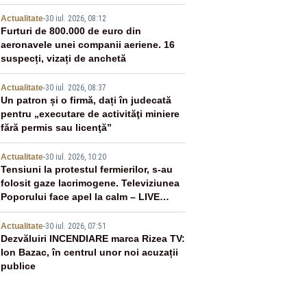
2
Actualitate
-
30 iul. 2026, 08:12
Furturi de 800.000 de euro din
aeronavele unei companii aeriene. 16
suspecți, vizați de anchetă
3
Actualitate
-
30 iul. 2026, 08:37
Un patron și o firmă, dați în judecată
pentru „executare de activităţi miniere
fără permis sau licenţă”
4
Actualitate
-
30 iul. 2026, 10:20
Tensiuni la protestul fermierilor, s-au
folosit gaze lacrimogene. Televiziunea
Poporului face apel la calm – LIVE
TEXT
5
Actualitate
-
30 iul. 2026, 07:51
Dezvăluiri INCENDIARE marca Rizea TV:
Ion Bazac, în centrul unor noi acuzații
publice