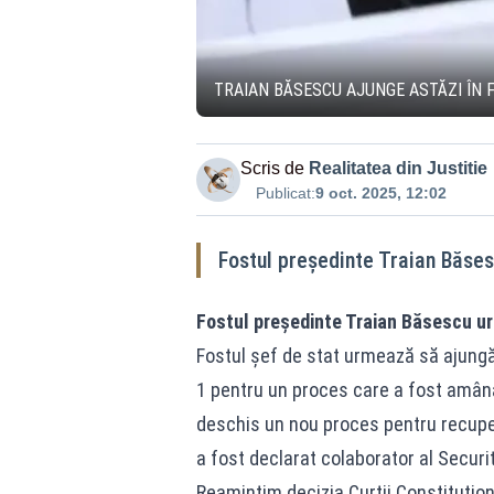
TRAIAN BĂSESCU AJUNGE ASTĂZI ÎN F
Scris de
Realitatea din Justitie
Publicat:
9 oct. 2025, 12:02
Fostul președinte Traian Băses
Fostul președinte Traian Băsescu ur
Fostul șef de stat urmează să ajungă 
1 pentru un proces care a fost amân
deschis un nou proces pentru recupera
a fost declarat colaborator al Securit
Reamintim decizia Curții Constituțion