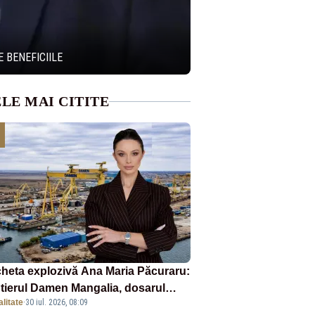
 BENEFICIILE
LE MAI CITITE
heta explozivă Ana Maria Păcuraru:
tierul Damen Mangalia, dosarul
litate
·
30 iul. 2026, 08:09
e scufundă apărarea României