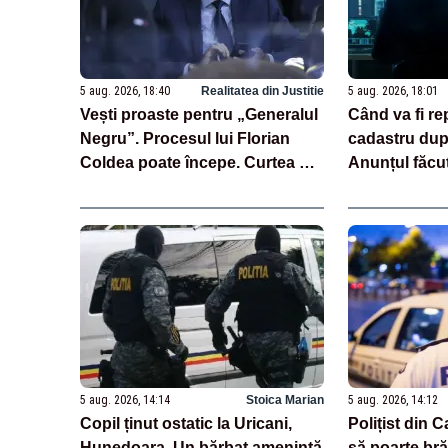
5 aug. 2026, 18:40
Realitatea din Justitie
5 aug. 2026, 18:01
Vești proaste pentru „Generalul
Când va fi re
Negru”. Procesul lui Florian
cadastru după
Coldea poate începe. Curtea de
Anunțul făcut
Apel validează ancheta DNA
5 aug. 2026, 14:14
Stoica Marian
5 aug. 2026, 14:12
Copil ținut ostatic la Uricani,
Polițist din 
Hunedoara. Un bărbat amenință
să poarte bră