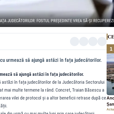
AȚA JUDECĂTORILOR: FOSTUL PREȘEDINTE VREA SĂ-ȘI RECUPEREZE
CE
1
cu urmează să ajungă astăzi în fața judecătorilor.
mează să ajungă astăzi în fața judecătorilor.
astăzi în fața judecătorilor de la Judecătoria Sectorului
at mai multe termene la rând. Concret, Traian Băsescu a
rea vilei de protocol și a altor beneficii retrase după ce
Anc
Șan
ății.
Actua
car
ale din urmă cu mai multe luni prin care judecătorii