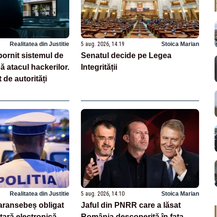
Realitatea din Justitie
5 aug. 2026, 14:19
Stoica Marian
pornit sistemul de
Senatul decide pe Legea
 atacul hackerilor.
Integrității
 de autorități
Realitatea din Justitie
5 aug. 2026, 14:10
Stoica Marian
Caransebeș obligat
Jaful din PNRR care a lăsat
țară electronică
România descoperită în fața