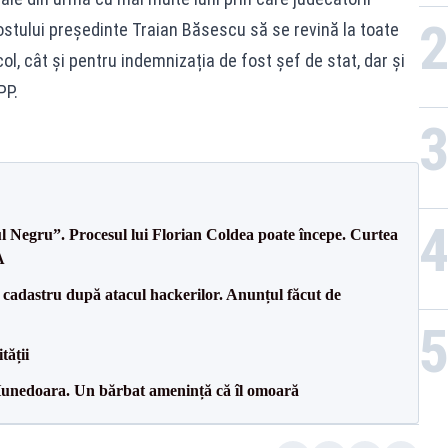
fostului președinte Traian Băsescu să se revină la toate
ol, cât și pentru indemnizația de fost șef de stat, dar și
PP.
l Negru”. Procesul lui Florian Coldea poate începe. Curtea
A
e cadastru după atacul hackerilor. Anunțul făcut de
tății
, Hunedoara. Un bărbat amenință că îl omoară