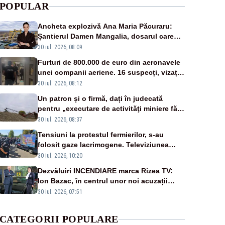
POPULAR
Ancheta explozivă Ana Maria Păcuraru:
Șantierul Damen Mangalia, dosarul care
scufundă apărarea României
30 iul. 2026, 08:09
Furturi de 800.000 de euro din aeronavele
unei companii aeriene. 16 suspecți, vizați
de anchetă
30 iul. 2026, 08:12
Un patron și o firmă, dați în judecată
pentru „executare de activităţi miniere fără
permis sau licenţă”
30 iul. 2026, 08:37
Tensiuni la protestul fermierilor, s-au
folosit gaze lacrimogene. Televiziunea
Poporului face apel la calm – LIVE TEXT
30 iul. 2026, 10:20
Dezvăluiri INCENDIARE marca Rizea TV:
Ion Bazac, în centrul unor noi acuzații
publice
30 iul. 2026, 07:51
CATEGORII POPULARE