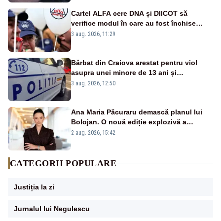
Cartel ALFA cere DNA și DIICOT să
verifice modul în care au fost închise
centralele pe cărbune
3 aug. 2026, 11:29
Bărbat din Craiova arestat pentru viol
asupra unei minore de 13 ani și
pornografie infantilă
3 aug. 2026, 12:50
Ana Maria Păcuraru demască planul lui
Bolojan. O nouă ediție explozivă a
emisiunii „Miza Zilei” la Realitatea PLUS
2 aug. 2026, 15:42
CATEGORII POPULARE
Justiția la zi
Jurnalul lui Negulescu