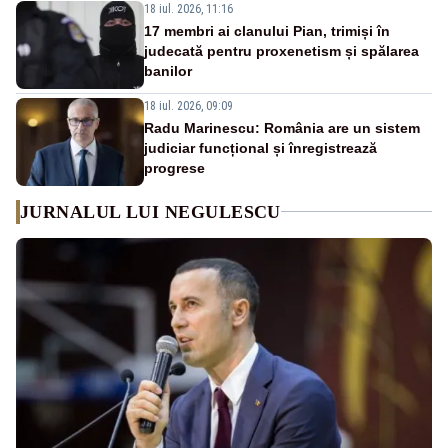
18 iul. 2026, 11:16
17 membri ai clanului Pian, trimiși în
judecată pentru proxenetism și spălarea
banilor
18 iul. 2026, 09:09
Radu Marinescu: România are un sistem
judiciar funcțional și înregistrează
progrese
JURNALUL LUI NEGULESCU