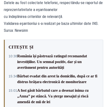
Datele au fost colectate telefonic, respectându-se raportul de
reprezentativitate a eşantioanelor
cu îndeplinirea criteriilor de relevanţă.
Validarea eşantionlui s-a realizat pe baza ultimilor date INS.
Sursa: Newsinn
CITEȘTE ȘI
România își păstrează ratingul recomandat
10:38
investițiilor. Un semnal pozitiv, dar și un
avertisment pentru autorități
Bărbat evadat din arest la domiciliu, după ce ar fi
15:34
distrus brățara electronică de monitorizare
A fost găsit bărbatul care a desenat inima cu
15:01
„Anna” pe stâncă. Va șterge mesajul și riscă
amendă de mii de lei