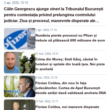
2 apr. 2026, 10:10
Călin Georgescu ajunge vineri la Tribunalul București
pentru contestația privind prelungirea controlului
judiciar. Ziua și procesul, manevrele disperate ale
Sistemului
1 apr. 2026, 17:16
România pierde procesul cu Pfizer și
trebuie să plătească 600 milioane de euro
31 mar. 2026, 10:31
Crima din Mureș: Emil Gânj, căutat în
hoteluri și spitale din toată țara. Noi piste
în anchetă
9 mar. 2026, 12:10
Florian Coldea, din nou în fața
judecătorilor. Curtea de Apel București
decide astăzi dacă validează ancheta DNA
13 feb. 2026, 12:11
Florian Coldea, noi manevre disperate