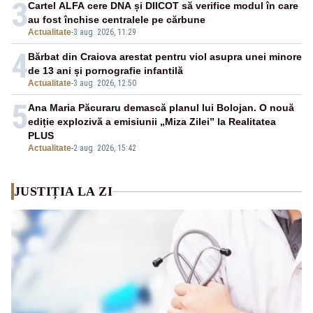
3
Cartel ALFA cere DNA și DIICOT să verifice modul în care
au fost închise centralele pe cărbune
Actualitate
-
3 aug. 2026, 11:29
4
Bărbat din Craiova arestat pentru viol asupra unei minore
de 13 ani și pornografie infantilă
Actualitate
-
3 aug. 2026, 12:50
5
Ana Maria Păcuraru demască planul lui Bolojan. O nouă
ediție explozivă a emisiunii „Miza Zilei” la Realitatea
PLUS
Actualitate
-
2 aug. 2026, 15:42
JUSTIȚIA LA ZI