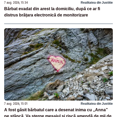
7 aug. 2026, 15:34
Realitatea din Justitie
Bărbat evadat din arest la domiciliu, după ce ar fi
distrus brățara electronică de monitorizare
7 aug. 2026, 15:01
Realitatea din Justitie
A fost găsit bărbatul care a desenat inima cu „Anna”
pe stâncă. Va șterge mesajul și riscă amendă de mii de