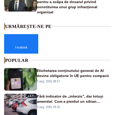
pentru a scăpa de dosarul privind
constituirea unui grup infracțional
organizat
URMĂREȘTE-NE PE
Facebook
POPULAR
Etichetarea conținutului generat de AI
devine obligatorie în UE pentru companii
3 aug. 2026, 08:51
Fără indicator de „interzis”, dar totuși
amendat: Cum a pierdut un sibian
procesul pentru o parcare în centrul
3 aug. 2026, 09:35
orașului