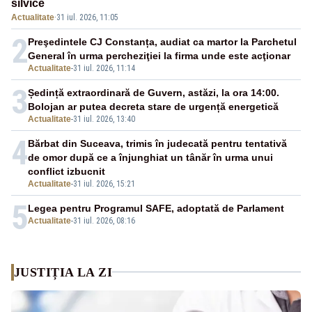
silvice
Actualitate
·
31 iul. 2026, 11:05
2
Preşedintele CJ Constanța, audiat ca martor la Parchetul
General în urma percheziţiei la firma unde este acţionar
Actualitate
-
31 iul. 2026, 11:14
3
Ședință extraordinară de Guvern, astăzi, la ora 14:00.
Bolojan ar putea decreta stare de urgență energetică
Actualitate
-
31 iul. 2026, 13:40
4
Bărbat din Suceava, trimis în judecată pentru tentativă
de omor după ce a înjunghiat un tânăr în urma unui
conflict izbucnit
Actualitate
-
31 iul. 2026, 15:21
5
Legea pentru Programul SAFE, adoptată de Parlament
Actualitate
-
31 iul. 2026, 08:16
JUSTIȚIA LA ZI