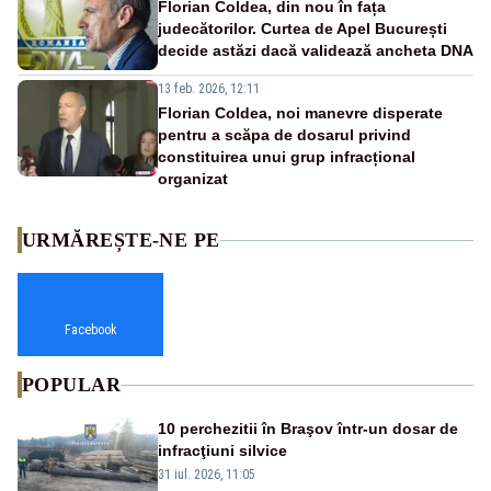
Florian Coldea, din nou în fața
judecătorilor. Curtea de Apel București
decide astăzi dacă validează ancheta DNA
13 feb. 2026, 12:11
Florian Coldea, noi manevre disperate
pentru a scăpa de dosarul privind
constituirea unui grup infracțional
organizat
URMĂREȘTE-NE PE
Facebook
POPULAR
10 perchezitii în Braşov într-un dosar de
infracţiuni silvice
31 iul. 2026, 11:05