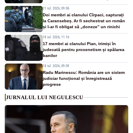
21 iul. 2026, 09:06
Doi membri ai clanului Cîrpaci, capturați
la Caransebeș. Ar fi sechestrat un român
și l-ar fi obligat să „doneze” un rinichi
18 iul. 2026, 11:16
17 membri ai clanului Pian, trimiși în
judecată pentru proxenetism și spălarea
banilor
18 iul. 2026, 09:09
Radu Marinescu: România are un sistem
judiciar funcțional și înregistrează
progrese
JURNALUL LUI NEGULESCU