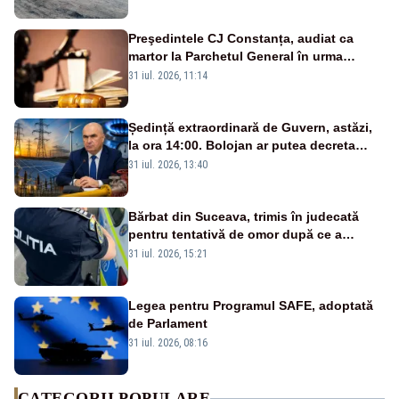
Preşedintele CJ Constanța, audiat ca
martor la Parchetul General în urma
percheziţiei la firma unde este acţionar
31 iul. 2026, 11:14
Ședință extraordinară de Guvern, astăzi,
la ora 14:00. Bolojan ar putea decreta
stare de urgență energetică
31 iul. 2026, 13:40
Bărbat din Suceava, trimis în judecată
pentru tentativă de omor după ce a
înjunghiat un tânăr în urma unui conflict
31 iul. 2026, 15:21
izbucnit
Legea pentru Programul SAFE, adoptată
de Parlament
31 iul. 2026, 08:16
CATEGORII POPULARE