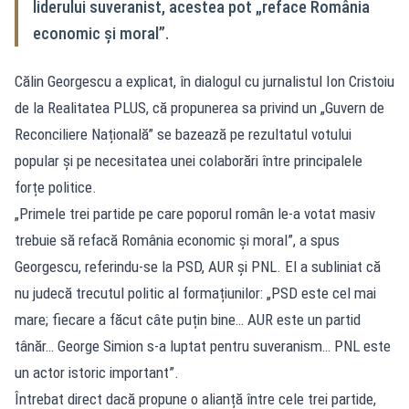
liderului suveranist, acestea pot „reface România
economic și moral”.
Călin Georgescu a explicat, în dialogul cu jurnalistul Ion Cristoiu
de la Realitatea PLUS, că propunerea sa privind un „Guvern de
Reconciliere Națională” se bazează pe rezultatul votului
popular și pe necesitatea unei colaborări între principalele
forțe politice.
„Primele trei partide pe care poporul român le-a votat masiv
trebuie să refacă România economic și moral”, a spus
Georgescu, referindu-se la PSD, AUR și PNL. El a subliniat că
nu judecă trecutul politic al formațiunilor: „PSD este cel mai
mare; fiecare a făcut câte puțin bine… AUR este un partid
tânăr… George Simion s-a luptat pentru suveranism… PNL este
un actor istoric important”.
Întrebat direct dacă propune o alianță între cele trei partide,