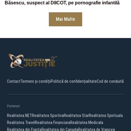
Băsescu, suspect al DIICOT, pe pornografie infantilă
Mai Multe
Contact
Termeni și condiții
Politică de confidențialitate
Cod de conduită
Parteneri:
Realitatea.NET
Realitatea Sportiva
Realitatea Star
Realitatea Spirituala
Realitatea Travel
Realitatea Financiara
Realitatea Medicala
Realitatea din Franta
Realitatea din Canada
Realitatea de Vrancea