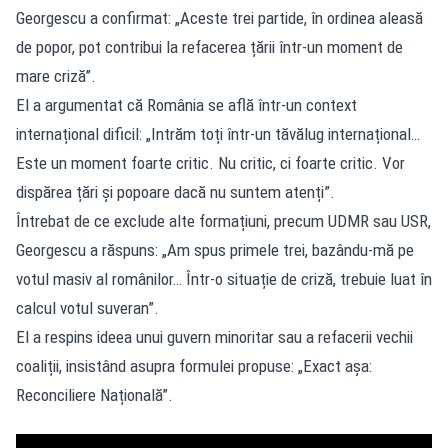
Georgescu a confirmat: „Aceste trei partide, în ordinea aleasă
de popor, pot contribui la refacerea țării într-un moment de
mare criză”.
El a argumentat că România se află într-un context
internațional dificil: „Intrăm toți într-un tăvălug internațional…
Este un moment foarte critic. Nu critic, ci foarte critic. Vor
dispărea țări și popoare dacă nu suntem atenți”.
Întrebat de ce exclude alte formațiuni, precum UDMR sau USR,
Georgescu a răspuns: „Am spus primele trei, bazându-mă pe
votul masiv al românilor… Într-o situație de criză, trebuie luat în
calcul votul suveran”.
El a respins ideea unui guvern minoritar sau a refacerii vechii
coaliții, insistând asupra formulei propuse: „Exact așa:
Reconciliere Națională”.