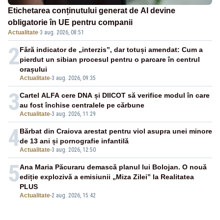
Etichetarea conținutului generat de AI devine
obligatorie în UE pentru companii
Actualitate
·
3 aug. 2026, 08:51
2
Fără indicator de „interzis”, dar totuși amendat: Cum a
pierdut un sibian procesul pentru o parcare în centrul
orașului
Actualitate
-
3 aug. 2026, 09:35
3
Cartel ALFA cere DNA și DIICOT să verifice modul în care
au fost închise centralele pe cărbune
Actualitate
-
3 aug. 2026, 11:29
4
Bărbat din Craiova arestat pentru viol asupra unei minore
de 13 ani și pornografie infantilă
Actualitate
-
3 aug. 2026, 12:50
5
Ana Maria Păcuraru demască planul lui Bolojan. O nouă
ediție explozivă a emisiunii „Miza Zilei” la Realitatea
PLUS
Actualitate
-
2 aug. 2026, 15:42