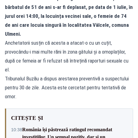
bărbatul de 51 de ani s-ar fi deplasat, pe data de 1 iulie, în
jurul orei 14:00, la locuința vecinei sale, o femeie de 74
de ani care locuia singură în localitatea Vâlcele, comuna
Ulmeni.
Anchetatorii susțin că acesta a atacat-o cu un cuțit,
provocându-i mai multe răni în zona gâtului și a omoplaților,
după ce femeia ar fi refuzat să întrețină raporturi sexuale cu
el.
Tribunalul Buzău a dispus arestarea preventivă a suspectului
pentru 30 de zile. Acesta este cercetat pentru tentativă de
omor.
CITEȘTE ȘI
România își păstrează ratingul recomandat
10:38
investițiilor. Un semnal pozitiv, dar și un