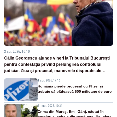
2 apr. 2026, 10:10
Călin Georgescu ajunge vineri la Tribunalul București
pentru contestația privind prelungirea controlului
judiciar. Ziua și procesul, manevrele disperate ale
Sistemului
1 apr. 2026, 17:16
România pierde procesul cu Pfizer și
trebuie să plătească 600 milioane de euro
31 mar. 2026, 10:31
Crima din Mureș: Emil Gânj, căutat în
hoteluri și spitale din toată țara. Noi piste