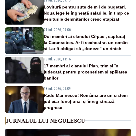
21 iul. 2026, 09:15
Lovitură pentru sute de mii de bugetari.
Noua lege le îngheață salariile, în timp ce
veniturile demnitarilor cresc etapizat
21 iul. 2026, 09:06
Doi membri ai clanului Cîrpaci, capturați
la Caransebeș. Ar fi sechestrat un român
și l-ar fi obligat să „doneze” un rinichi
18 iul. 2026, 11:16
17 membri ai clanului Pian, trimiși în
judecată pentru proxenetism și spălarea
banilor
18 iul. 2026, 09:09
Radu Marinescu: România are un sistem
judiciar funcțional și înregistrează
progrese
JURNALUL LUI NEGULESCU