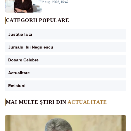
emisiunii „Miza Zilei” la Realitatea PLUS
2 aug. 2026, 15:42
CATEGORII POPULARE
Justiția la zi
Jurnalul lui Negulescu
Dosare Celebre
Actualitate
Emisiuni
MAI MULTE ȘTIRI DIN
ACTUALITATE