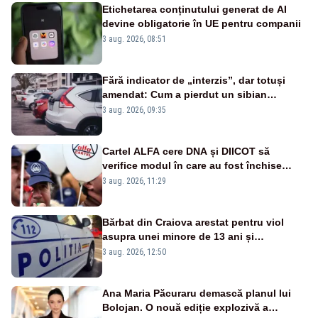
Etichetarea conținutului generat de AI
devine obligatorie în UE pentru companii
3 aug. 2026, 08:51
Fără indicator de „interzis”, dar totuși
amendat: Cum a pierdut un sibian
procesul pentru o parcare în centrul
3 aug. 2026, 09:35
orașului
Cartel ALFA cere DNA și DIICOT să
verifice modul în care au fost închise
centralele pe cărbune
3 aug. 2026, 11:29
Bărbat din Craiova arestat pentru viol
asupra unei minore de 13 ani și
pornografie infantilă
3 aug. 2026, 12:50
Ana Maria Păcuraru demască planul lui
Bolojan. O nouă ediție explozivă a