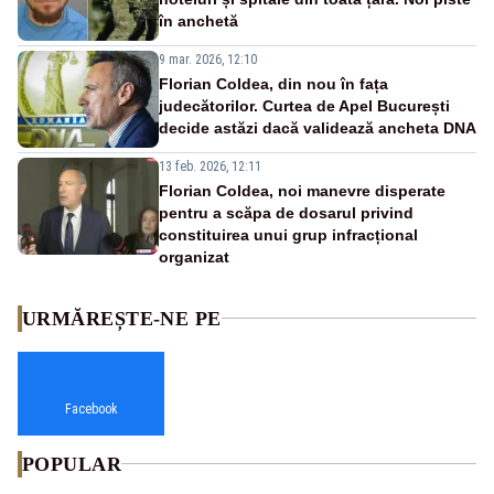
în anchetă
9 mar. 2026, 12:10
Florian Coldea, din nou în fața
judecătorilor. Curtea de Apel București
decide astăzi dacă validează ancheta DNA
13 feb. 2026, 12:11
Florian Coldea, noi manevre disperate
pentru a scăpa de dosarul privind
constituirea unui grup infracțional
organizat
URMĂREȘTE-NE PE
Facebook
POPULAR