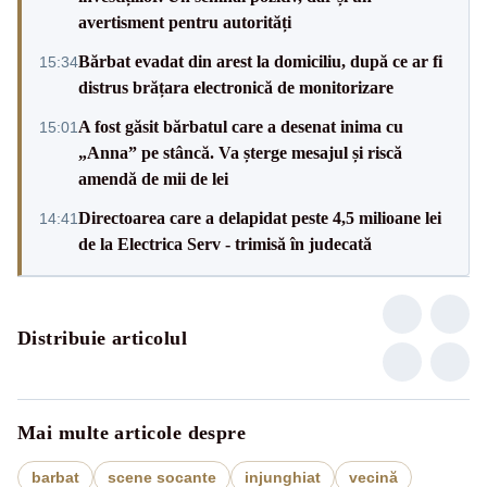
avertisment pentru autorități
Bărbat evadat din arest la domiciliu, după ce ar fi
15:34
distrus brățara electronică de monitorizare
A fost găsit bărbatul care a desenat inima cu
15:01
„Anna” pe stâncă. Va șterge mesajul și riscă
amendă de mii de lei
Directoarea care a delapidat peste 4,5 milioane lei
14:41
de la Electrica Serv - trimisă în judecată
Distribuie articolul
Mai multe articole despre
barbat
scene socante
injunghiat
vecină