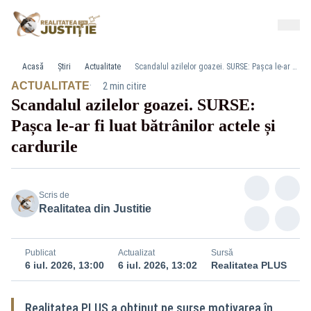
Acasă
Știri
Actualitate
Scandalul azilelor goazei. SURSE: Pașca le-ar fi luat bătrânilor actele și cardurile
·
ACTUALITATE
2 min citire
Scandalul azilelor goazei. SURSE:
Pașca le-ar fi luat bătrânilor actele și
cardurile
Scris de
Realitatea din Justitie
Publicat
Actualizat
Sursă
6 iul. 2026, 13:00
6 iul. 2026, 13:02
Realitatea PLUS
Realitatea PLUS a obținut pe surse motivarea în