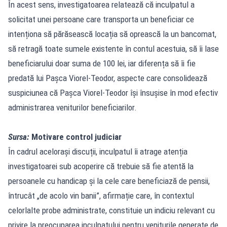
În acest sens, investigatoarea relatează că inculpatul a
solicitat unei persoane care transporta un beneficiar ce
intenționa să părăsească locația să oprească la un bancomat,
să retragă toate sumele existente în contul acestuia, să îi lase
beneficiarului doar suma de 100 lei, iar diferența să îi fie
predată lui Pașca Viorel-Teodor, aspecte care consolidează
suspiciunea că Pașca Viorel-Teodor își însușise în mod efectiv
administrarea veniturilor beneficiarilor.
Sursa:
Motivare control judiciar
În cadrul acelorași discuții, inculpatul îi atrage atenția
investigatoarei sub acoperire că trebuie să fie atentă la
persoanele cu handicap și la cele care beneficiază de pensii,
întrucât „de acolo vin banii”, afirmație care, în contextul
celorlalte probe administrate, constituie un indiciu relevant cu
privire la preocuparea inculpatului pentru veniturile generate de