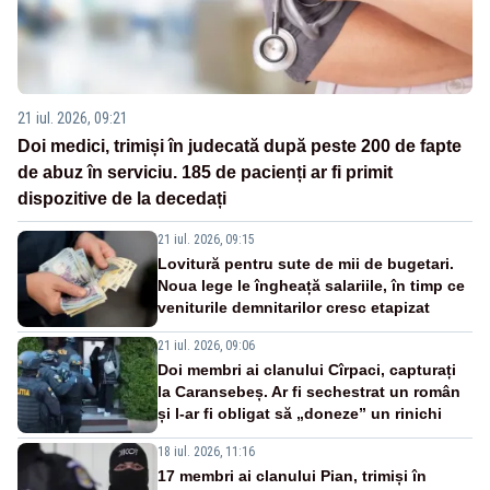
21 iul. 2026, 09:21
Doi medici, trimiși în judecată după peste 200 de fapte
de abuz în serviciu. 185 de pacienți ar fi primit
dispozitive de la decedați
21 iul. 2026, 09:15
Lovitură pentru sute de mii de bugetari.
Noua lege le îngheață salariile, în timp ce
veniturile demnitarilor cresc etapizat
21 iul. 2026, 09:06
Doi membri ai clanului Cîrpaci, capturați
la Caransebeș. Ar fi sechestrat un român
și l-ar fi obligat să „doneze” un rinichi
18 iul. 2026, 11:16
17 membri ai clanului Pian, trimiși în