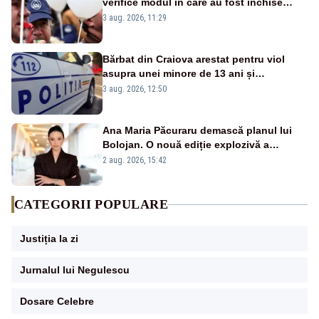
verifice modul în care au fost închise
centralele pe cărbune
3 aug. 2026, 11:29
Bărbat din Craiova arestat pentru viol
asupra unei minore de 13 ani și
pornografie infantilă
3 aug. 2026, 12:50
Ana Maria Păcuraru demască planul lui
Bolojan. O nouă ediție explozivă a
emisiunii „Miza Zilei” la Realitatea PLUS
2 aug. 2026, 15:42
CATEGORII POPULARE
Justiția la zi
Jurnalul lui Negulescu
Dosare Celebre