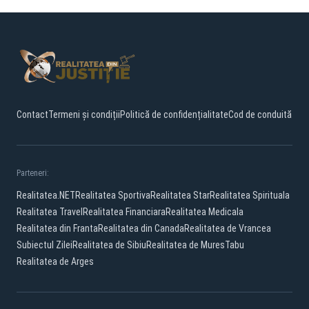
Contact
Termeni și condiții
Politică de confidențialitate
Cod de conduită
Parteneri:
Realitatea.NET
Realitatea Sportiva
Realitatea Star
Realitatea Spirituala
Realitatea Travel
Realitatea Financiara
Realitatea Medicala
Realitatea din Franta
Realitatea din Canada
Realitatea de Vrancea
Subiectul Zilei
Realitatea de Sibiu
Realitatea de Mures
Tabu
Realitatea de Arges