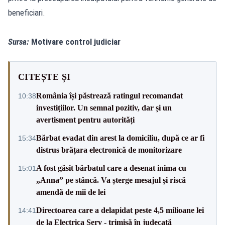
beneficiari.
Sursa:
Motivare control judiciar
CITEȘTE ȘI
România își păstrează ratingul recomandat
10:38
investițiilor. Un semnal pozitiv, dar și un
avertisment pentru autorități
Bărbat evadat din arest la domiciliu, după ce ar fi
15:34
distrus brățara electronică de monitorizare
A fost găsit bărbatul care a desenat inima cu
15:01
„Anna” pe stâncă. Va șterge mesajul și riscă
amendă de mii de lei
Directoarea care a delapidat peste 4,5 milioane lei
14:41
de la Electrica Serv - trimisă în judecată