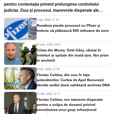
pentru contestația privind prelungirea controlului
judiciar. Ziua și procesul, manevrele disperate ale
Sistemului
1 apr. 2026, 17:16
România pierde procesul cu Pfizer și
trebuie să plătească 600 milioane de euro
31 mar. 2026, 10:31
Crima din Mureș: Emil Gânj, căutat în
hoteluri și spitale din toată țara. Noi piste
în anchetă
9 mar. 2026, 12:10
Florian Coldea, din nou în fața
judecătorilor. Curtea de Apel București
decide astăzi dacă validează ancheta DNA
13 feb. 2026, 12:11
Florian Coldea, noi manevre disperate
pentru a scăpa de dosarul privind
constituirea unui grup infracțional