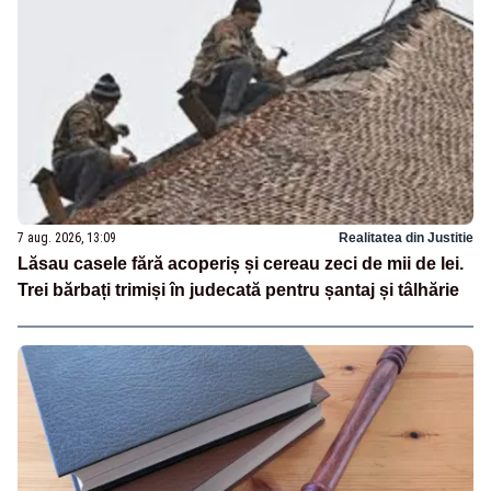
7 aug. 2026, 13:09
Realitatea din Justitie
Lăsau casele fără acoperiș și cereau zeci de mii de lei.
Trei bărbați trimiși în judecată pentru șantaj și tâlhărie