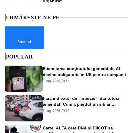
organizat
URMĂREȘTE-NE PE
Facebook
POPULAR
Etichetarea conținutului generat de AI
devine obligatorie în UE pentru companii
3 aug. 2026, 08:51
Fără indicator de „interzis”, dar totuși
amendat: Cum a pierdut un sibian
procesul pentru o parcare în centrul
3 aug. 2026, 09:35
orașului
Cartel ALFA cere DNA și DIICOT să