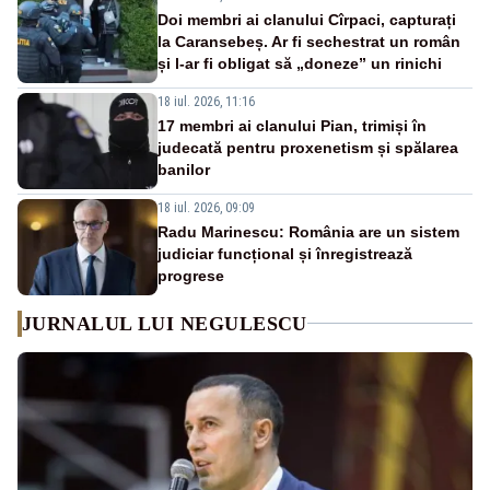
Doi membri ai clanului Cîrpaci, capturați
la Caransebeș. Ar fi sechestrat un român
și l-ar fi obligat să „doneze” un rinichi
18 iul. 2026, 11:16
17 membri ai clanului Pian, trimiși în
judecată pentru proxenetism și spălarea
banilor
18 iul. 2026, 09:09
Radu Marinescu: România are un sistem
judiciar funcțional și înregistrează
progrese
JURNALUL LUI NEGULESCU