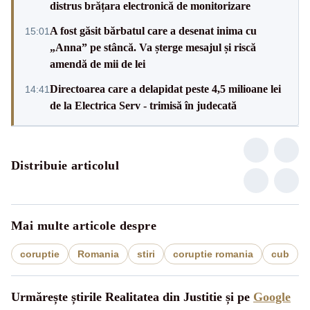
distrus brățara electronică de monitorizare
A fost găsit bărbatul care a desenat inima cu
15:01
„Anna” pe stâncă. Va șterge mesajul și riscă
amendă de mii de lei
Directoarea care a delapidat peste 4,5 milioane lei
14:41
de la Electrica Serv - trimisă în judecată
Distribuie articolul
Mai multe articole despre
coruptie
Romania
stiri
coruptie romania
cub
Urmărește știrile Realitatea din Justitie și pe
Google