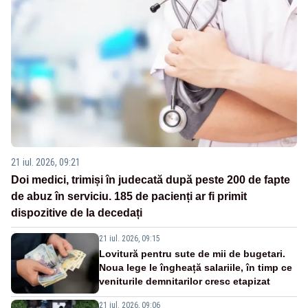
21 iul. 2026, 09:21
Doi medici, trimiși în judecată după peste 200 de fapte
de abuz în serviciu. 185 de pacienți ar fi primit
dispozitive de la decedați
21 iul. 2026, 09:15
Lovitură pentru sute de mii de bugetari.
Noua lege le îngheață salariile, în timp ce
veniturile demnitarilor cresc etapizat
21 iul. 2026, 09:06