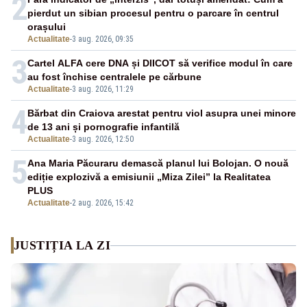
2
pierdut un sibian procesul pentru o parcare în centrul
orașului
Actualitate
-
3 aug. 2026, 09:35
3
Cartel ALFA cere DNA și DIICOT să verifice modul în care
au fost închise centralele pe cărbune
Actualitate
-
3 aug. 2026, 11:29
4
Bărbat din Craiova arestat pentru viol asupra unei minore
de 13 ani și pornografie infantilă
Actualitate
-
3 aug. 2026, 12:50
5
Ana Maria Păcuraru demască planul lui Bolojan. O nouă
ediție explozivă a emisiunii „Miza Zilei” la Realitatea
PLUS
Actualitate
-
2 aug. 2026, 15:42
JUSTIȚIA LA ZI