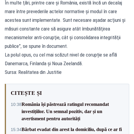
În multe ţări, printre care şi România, există încă un decalaj
mare între prevederile actelor normative şi modul în care
acestea sunt implementate. Sunt necesare aşadar acţiuni şi
măsuri constante care să asigure atât îmbunătăţirea
mecanismelor anti-corupţie, cât şi consolidarea integrităţii
publice”, se spune în document.
La polul opus, cu cel mai scăzut nivel de corupție se află
Danemarca, Finlanda și Noua Zeelandă.
Sursa: Realitatea din Justitie
CITEȘTE ȘI
România își păstrează ratingul recomandat
10:38
investițiilor. Un semnal pozitiv, dar și un
avertisment pentru autorități
Bărbat evadat din arest la domiciliu, după ce ar fi
15:34