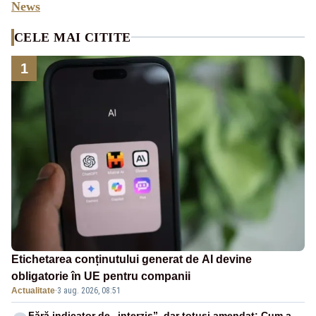
News
CELE MAI CITITE
1
Etichetarea conținutului generat de AI devine
obligatorie în UE pentru companii
Actualitate
·
3 aug. 2026, 08:51
Fără indicator de „interzis”, dar totuși amendat: Cum a