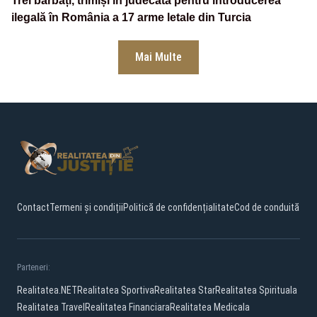
Trei bărbați, trimiși în judecată pentru introducerea
ilegală în România a 17 arme letale din Turcia
Mai Multe
Contact
Termeni și condiții
Politică de confidențialitate
Cod de conduită
Parteneri:
Realitatea.NET
Realitatea Sportiva
Realitatea Star
Realitatea Spirituala
Realitatea Travel
Realitatea Financiara
Realitatea Medicala