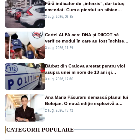
Fără indicator de „interzis”, dar totuși
amendat: Cum a pierdut un sibian
procesul pentru o parcare în centrul
3 aug. 2026, 09:35
orașului
Cartel ALFA cere DNA și DIICOT să
verifice modul în care au fost închise
centralele pe cărbune
3 aug. 2026, 11:29
Bărbat din Craiova arestat pentru viol
asupra unei minore de 13 ani și
pornografie infantilă
3 aug. 2026, 12:50
Ana Maria Păcuraru demască planul lui
Bolojan. O nouă ediție explozivă a
emisiunii „Miza Zilei” la Realitatea PLUS
2 aug. 2026, 15:42
CATEGORII POPULARE