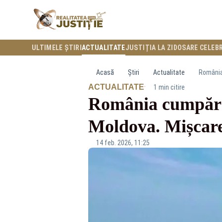
ULTIMELE ȘTIRI
ACTUALITATE
JUSTIȚIA LA ZI
DOSARE CELEB
Acasă
Știri
Actualitate
România 
·
ACTUALITATE
1 min citire
România cumpără s
Moldova. Mișcare
14 feb. 2026, 11:25