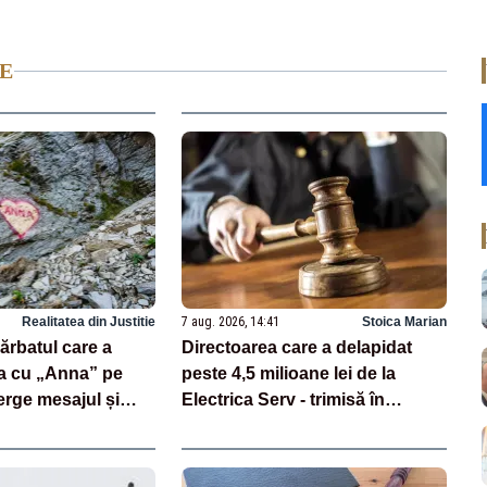
E
Realitatea din Justitie
7 aug. 2026, 14:41
Stoica Marian
bărbatul care a
Directoarea care a delapidat
a cu „Anna” pe
peste 4,5 milioane lei de la
erge mesajul și
Electrica Serv - trimisă în
de mii de lei
judecată