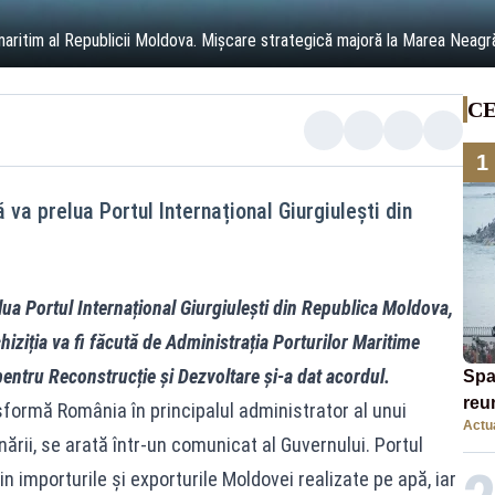
 maritim al Republicii Moldova. Mișcare strategică majoră la Marea Neagr
CE
1
va prelua Portul Internațional Giurgiulești din
ua Portul Internațional Giurgiulești din Republica Moldova,
chiziția va fi făcută de Administrația Porturilor Maritime
ntru Reconstrucție și Dezvoltare și-a dat acordul.
Spa
reu
nsformă România în principalul administrator al unui
Actua
mig
ării, se arată într-un comunicat al Guvernului. Portul
au 
 importurile și exporturile Moldovei realizate pe apă, iar