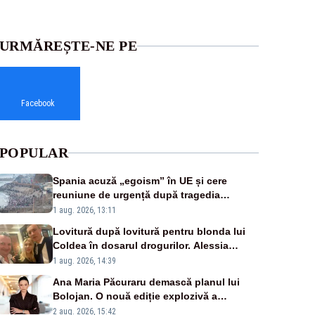
URMĂREȘTE-NE PE
Facebook
POPULAR
Spania acuză „egoism” în UE și cere
reuniune de urgență după tragedia
migranților din Ceuta. Zeci de oameni au
1 aug. 2026, 13:11
murit
Lovitură după lovitură pentru blonda lui
Coldea în dosarul drogurilor. Alessia
Păcuraru explică decizia magistraților
1 aug. 2026, 14:39
Ana Maria Păcuraru demască planul lui
Bolojan. O nouă ediție explozivă a
emisiunii „Miza Zilei” la Realitatea PLUS
2 aug. 2026, 15:42