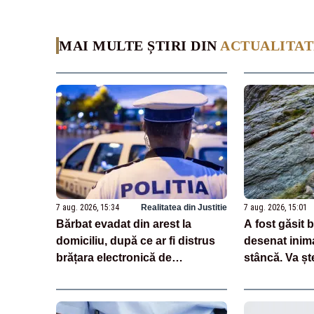
MAI MULTE ȘTIRI DIN
ACTUALITAT
7 aug. 2026, 15:34
Realitatea din Justitie
7 aug. 2026, 15:01
Bărbat evadat din arest la
A fost găsit 
domiciliu, după ce ar fi distrus
desenat inim
brățara electronică de
stâncă. Va șt
monitorizare
riscă amendă 