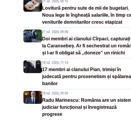
21 iul. 2026, 09:15
Lovitură pentru sute de mii de bugetari.
Noua lege le îngheață salariile, în timp c
veniturile demnitarilor cresc etapizat
21 iul. 2026, 09:06
Doi membri ai clanului Cîrpaci, capturați
la Caransebeș. Ar fi sechestrat un româ
și l-ar fi obligat să „doneze” un rinichi
18 iul. 2026, 11:16
17 membri ai clanului Pian, trimiși în
judecată pentru proxenetism și spălarea
banilor
18 iul. 2026, 09:09
Radu Marinescu: România are un siste
judiciar funcțional și înregistrează
progrese