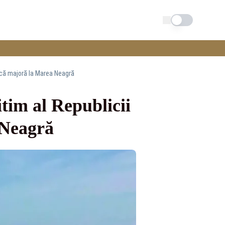
Schimba tema
ică majoră la Marea Neagră
tim al Republicii
 Neagră