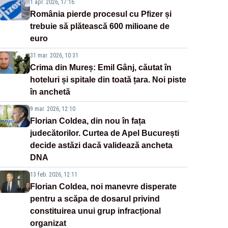
1 apr. 2026, 17:16
România pierde procesul cu Pfizer și
trebuie să plătească 600 milioane de
euro
31 mar. 2026, 10:31
Crima din Mureș: Emil Gânj, căutat în
hoteluri și spitale din toată țara. Noi piste
în anchetă
9 mar. 2026, 12:10
Florian Coldea, din nou în fața
judecătorilor. Curtea de Apel București
decide astăzi dacă validează ancheta
DNA
13 feb. 2026, 12:11
Florian Coldea, noi manevre disperate
pentru a scăpa de dosarul privind
constituirea unui grup infracțional
organizat