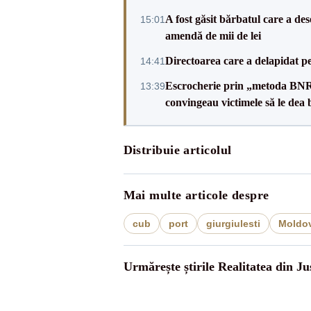
A fost găsit bărbatul care a de
15:01
amendă de mii de lei
Directoarea care a delapidat pes
14:41
Escrocherie prin „metoda BNR”: 
13:39
convingeau victimele să le dea 
Distribuie articolul
Mai multe articole despre
cub
port
giurgiulesti
Moldo
Urmărește știrile Realitatea din Jus