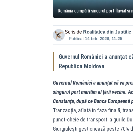
România cumpără singurul port fluvial și
Scris de
Realitatea din Justitie
Publicat:
14 feb. 2026, 11:25
Guvernul României a anunțat că 
Republica Moldova
Guvernul României a anunțat că va prel
singurul port maritim al țării vecine. A
Constanța, după ce Banca Europeană pe
Tranzacția, aflată în faza finală, tra
punct-cheie de transport la gurile Dun
Giurgiulești gestionează peste 70% din