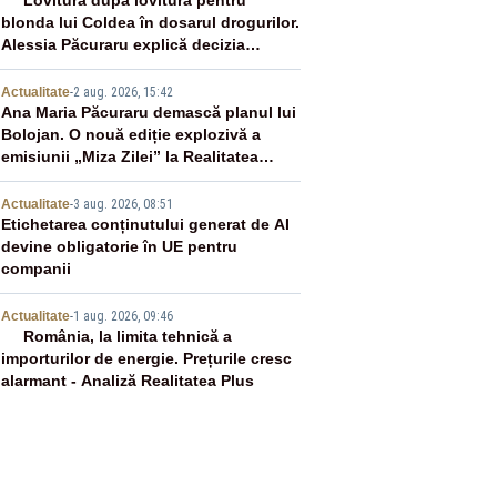
2
Lovitură după lovitură pentru
blonda lui Coldea în dosarul drogurilor.
Alessia Păcuraru explică decizia
magistraților
3
Actualitate
-
2 aug. 2026, 15:42
Ana Maria Păcuraru demască planul lui
Bolojan. O nouă ediție explozivă a
emisiunii „Miza Zilei” la Realitatea
PLUS
4
Actualitate
-
3 aug. 2026, 08:51
Etichetarea conținutului generat de AI
devine obligatorie în UE pentru
companii
5
Actualitate
-
1 aug. 2026, 09:46
România, la limita tehnică a
importurilor de energie. Prețurile cresc
alarmant - Analiză Realitatea Plus