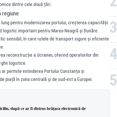
nomice dintre cele două țări.
n regiune
 lung pentru modernizarea portului, creșterea capacității
d logistic important pentru Marea Neagră și Dunăre.
ic sensibil, în care rutele de transport sigure și eficiente
e.
area reconstrucție a Ucrainei, oferind operatorilor din
hii logistice.
ia ar permite extinderea Portului Constanța și
de piață în zona centrală și de sud-est a Europei.
iliu, după ce ar fi distrus brățara electronică de