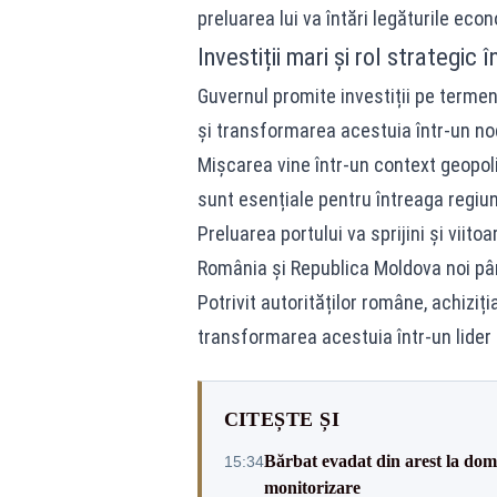
preluarea lui va întări legăturile eco
Investiții mari și rol strategic î
Guvernul promite investiții pe termen
și transformarea acestuia într-un no
Mișcarea vine într-un context geopolit
sunt esențiale pentru întreaga regiun
Preluarea portului va sprijini și viito
România și Republica Moldova noi pârg
Potrivit autorităților române, achiziț
transformarea acestuia într-un lider 
CITEȘTE ȘI
Bărbat evadat din arest la domic
15:34
monitorizare