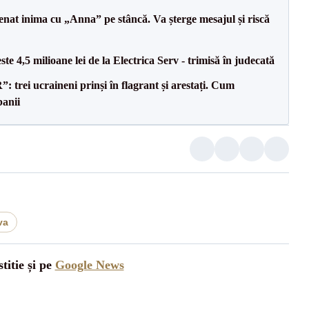
senat inima cu „Anna” pe stâncă. Va șterge mesajul și riscă
te 4,5 milioane lei de la Electrica Serv - trimisă în judecată
trei ucraineni prinși în flagrant și arestați. Cum
banii
va
titie și pe
Google News