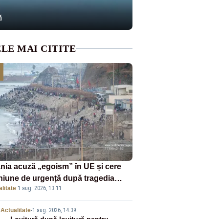
ă
LE MAI CITITE
nia acuză „egoism” în UE și cere
niune de urgență după tragedia
litate
·
1 aug. 2026, 13:11
ranților din Ceuta. Zeci de oameni
murit
Actualitate
-
1 aug. 2026, 14:39