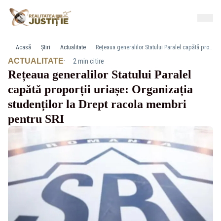
Acasă
Știri
Actualitate
Rețeaua generalilor Statului Paralel capătă proporții uriașe: Organizația studenților la Drept racola membri pentru SRI
·
ACTUALITATE
2 min citire
Rețeaua generalilor Statului Paralel
capătă proporții uriașe: Organizația
studenților la Drept racola membri
pentru SRI