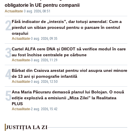
obligatorie în UE pentru companii
Actualitate
·
3 aug. 2026, 08:51
2
Fără indicator de „interzis”, dar totuși amendat: Cum a
pierdut un sibian procesul pentru o parcare în centrul
orașului
Actualitate
-
3 aug. 2026, 09:35
3
Cartel ALFA cere DNA și DIICOT să verifice modul în care
au fost închise centralele pe cărbune
Actualitate
-
3 aug. 2026, 11:29
4
Bărbat din Craiova arestat pentru viol asupra unei minore
de 13 ani și pornografie infantilă
Actualitate
-
3 aug. 2026, 12:50
5
Ana Maria Păcuraru demască planul lui Bolojan. O nouă
ediție explozivă a emisiunii „Miza Zilei” la Realitatea
PLUS
Actualitate
-
2 aug. 2026, 15:42
JUSTIȚIA LA ZI