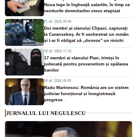
Noua lege le îngheață salariile, în timp ce
veniturile demnitarilor cresc etapizat
21 iul. 2026, 09:06
Doi membri ai clanului Cîrpaci, capturați
la Caransebeș. Ar fi sechestrat un român
și l-ar fi obligat să „doneze” un rinichi
18 iul. 2026, 11:16
17 membri ai clanului Pian, trimiși în
judecată pentru proxenetism și spălarea
banilor
18 iul. 2026, 09:09
Radu Marinescu: România are un sistem
judiciar funcțional și înregistrează
progrese
JURNALUL LUI NEGULESCU