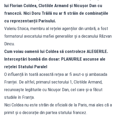
lui Florian Coldea, Clotilde Armand și Nicușor Dan cu
francezii. Nici Doru Trăilă nu ar fi străin de combinațiile
cu reprezentanții Parisului.
Valeriu Stoica, membru al rețelei agenților din umbră, a fost
formatorul avocatului mafiei generalilor și a decanului Răzvan
Dincu.
Cum voiau oamenii lui Coldea să controleze ALEGERILE.
Interceptări bombă din dosar: PLANURILE ascunse ale
rețelei Statului Paralel
O influență în toată această rețea ar fi avut-o și ambasada
Franței. De altfel, primarul sectorului 1, Clotilde Armand,
recunoaște legăturile cu Nicușor Dan, cel care și-a făcut
studiile în Franța.
Nici Coldea nu este străin de oficialii de la Paris, mai ales că a
primit și o decorație din partea statului francez.