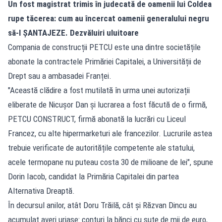
Un fost magistrat trimis în judecată de oamenii lui Coldea
rupe tăcerea: cum au încercat oamenii generalului negru
să-l ȘANTAJEZE. Dezvăluiri uluitoare
Compania de construcții PETCU este una dintre societățile
abonate la contractele Primăriei Capitalei, a Universității de
Drept sau a ambasadei Franței.
"Această clădire a fost mutilată în urma unei autorizații
eliberate de Nicușor Dan și lucrarea a fost făcută de o firmă,
PETCU CONSTRUCT, firmă abonată la lucrări cu Liceul
Francez, cu alte hipermarketuri ale francezilor. Lucrurile astea
trebuie verificate de autoritățile competente ale statului,
acele termopane nu puteau costa 30 de milioane de lei", spune
Dorin Iacob, candidat la Primăria Capitalei din partea
Alternativa Dreaptă.
În decursul anilor, atât Doru Trăilă, cât și Răzvan Dincu au
acumulat averi uriașe: conturi la bănci cu sute de mii de euro,