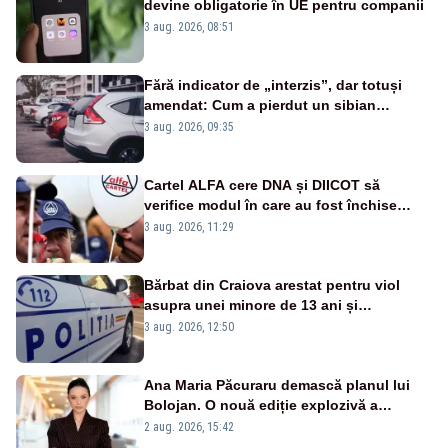
devine obligatorie în UE pentru companii
3 aug. 2026, 08:51
Fără indicator de „interzis”, dar totuși
amendat: Cum a pierdut un sibian
procesul pentru o parcare în centrul
3 aug. 2026, 09:35
orașului
Cartel ALFA cere DNA și DIICOT să
verifice modul în care au fost închise
centralele pe cărbune
3 aug. 2026, 11:29
Bărbat din Craiova arestat pentru viol
asupra unei minore de 13 ani și
pornografie infantilă
3 aug. 2026, 12:50
Ana Maria Păcuraru demască planul lui
Bolojan. O nouă ediție explozivă a
emisiunii „Miza Zilei” la Realitatea PLUS
2 aug. 2026, 15:42