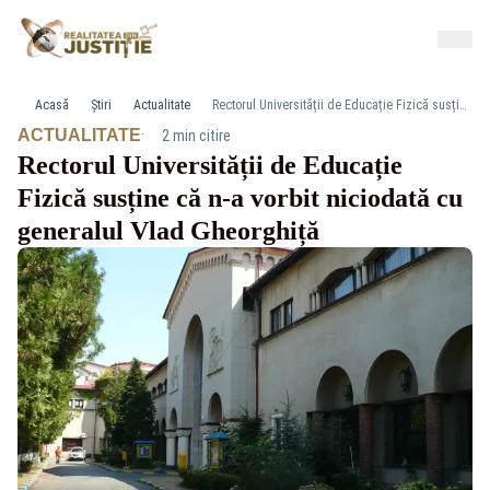
Acasă
Știri
Actualitate
Rectorul Universității de Educație Fizică susține că n-a vorbit niciodată cu generalul Vlad Gheorghiță
·
ACTUALITATE
2 min citire
Rectorul Universității de Educație
Fizică susține că n-a vorbit niciodată cu
generalul Vlad Gheorghiță