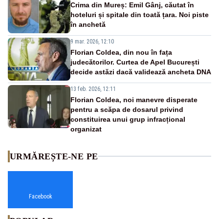
Crima din Mureș: Emil Gânj, căutat în
hoteluri și spitale din toată țara. Noi piste
în anchetă
9 mar. 2026, 12:10
Florian Coldea, din nou în fața
judecătorilor. Curtea de Apel București
decide astăzi dacă validează ancheta DNA
13 feb. 2026, 12:11
Florian Coldea, noi manevre disperate
pentru a scăpa de dosarul privind
constituirea unui grup infracțional
organizat
URMĂREȘTE-NE PE
Facebook