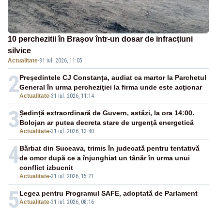
10 perchezitii în Braşov într-un dosar de infracţiuni
silvice
Actualitate
·
31 iul. 2026, 11:05
2
Preşedintele CJ Constanța, audiat ca martor la Parchetul
General în urma percheziţiei la firma unde este acţionar
Actualitate
-
31 iul. 2026, 11:14
3
Ședință extraordinară de Guvern, astăzi, la ora 14:00.
Bolojan ar putea decreta stare de urgență energetică
Actualitate
-
31 iul. 2026, 13:40
4
Bărbat din Suceava, trimis în judecată pentru tentativă
de omor după ce a înjunghiat un tânăr în urma unui
conflict izbucnit
Actualitate
-
31 iul. 2026, 15:21
5
Legea pentru Programul SAFE, adoptată de Parlament
Actualitate
-
31 iul. 2026, 08:16