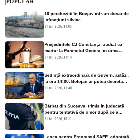
POPULAR
10 perchezitii în Braşov într-un dosar de
infracţiuni silvice
31 iul. 2026, 11:05
Preşedintele CJ Constanța, audiat ca
martor la Parchetul General în urma
percheziţiei la firma unde este acţionar
31 iul. 2026, 11:14
Ședință extraordinară de Guvern, astăzi,
la ora 14:00. Bolojan ar putea decreta
stare de urgență energetică
31 iul. 2026, 13:40
Bărbat din Suceava, trimis în judecată
pentru tentativă de omor după ce a
înjunghiat un tânăr în urma unui conflict
31 iul. 2026, 15:21
izbucnit
Legea pentru Programul SAFE, adoptată