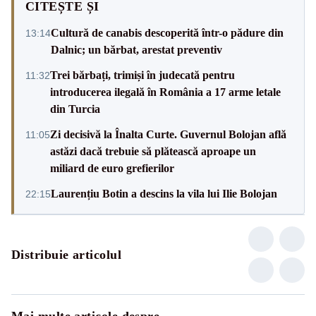
CITEȘTE ȘI
Cultură de canabis descoperită într-o pădure din
13:14
Dalnic; un bărbat, arestat preventiv
Trei bărbați, trimiși în judecată pentru
11:32
introducerea ilegală în România a 17 arme letale
din Turcia
Zi decisivă la Înalta Curte. Guvernul Bolojan află
11:05
astăzi dacă trebuie să plătească aproape un
miliard de euro grefierilor
Laurențiu Botin a descins la vila lui Ilie Bolojan
22:15
Distribuie articolul
Mai multe articole despre