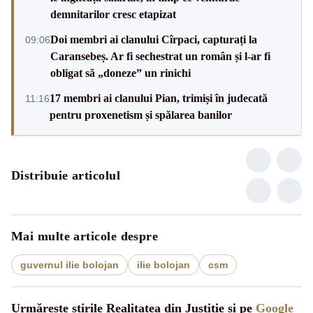
demnitarilor cresc etapizat
Doi membri ai clanului Cîrpaci, capturați la
09:06
Caransebeș. Ar fi sechestrat un român și l-ar fi
obligat să „doneze” un rinichi
17 membri ai clanului Pian, trimiși în judecată
11:16
pentru proxenetism și spălarea banilor
Distribuie articolul
Mai multe articole despre
guvernul ilie bolojan
ilie bolojan
csm
Urmărește știrile Realitatea din Justitie și pe
Google