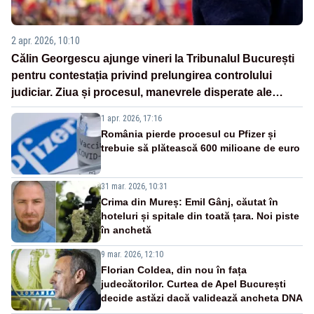
2 apr. 2026, 10:10
Călin Georgescu ajunge vineri la Tribunalul București
pentru contestația privind prelungirea controlului
judiciar. Ziua și procesul, manevrele disperate ale
Sistemului
1 apr. 2026, 17:16
România pierde procesul cu Pfizer și
trebuie să plătească 600 milioane de euro
31 mar. 2026, 10:31
Crima din Mureș: Emil Gânj, căutat în
hoteluri și spitale din toată țara. Noi piste
în anchetă
9 mar. 2026, 12:10
Florian Coldea, din nou în fața
judecătorilor. Curtea de Apel București
decide astăzi dacă validează ancheta DNA