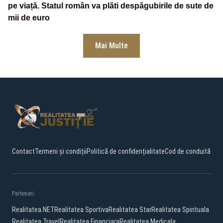
pe viață. Statul român va plăti despăgubirile de sute de
mii de euro
Mai Multe
Contact
Termeni și condiții
Politică de confidențialitate
Cod de conduită
Parteneri:
Realitatea.NET
Realitatea Sportiva
Realitatea Star
Realitatea Spirituala
Realitatea Travel
Realitatea Financiara
Realitatea Medicala