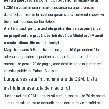
pentru judecători a
Consiliului Superior al Magistraturii
(CSM
)
a votat în unanimitate declanșarea unei ofensive
diplomatice masive la nivel european și internațional împotriva
Guvernului
condus de
Ilie Bolojan.
Alertă în justiție: protestele grefierilor se suspendă, dar
se pregătește o grevă istorică după ce Ministerul Muncii
a anulat discuțiile cu sindicaliștii
Magistrații acuză Executivul de un „atac fără precedent” la
adresa independenței justiției și au aprobat un raport tehnic
mamut, de peste 70 de pagini, care desființează argumentele
folosite public de Palatul Victoria.
Europa, sesizată în unanimitate de CSM. Lista
instituțiilor asaltate de magistrați
Judecătorii din CSM au decis să trimită raportul de 70 de pagini
— care detaliază toate acțiunile considerate dezinformări sau