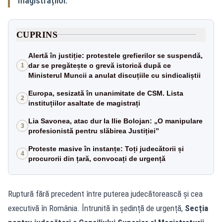
magistraților.
CUPRINS
Alertă în justiție: protestele grefierilor se suspendă,
dar se pregătește o grevă istorică după ce
1
Ministerul Muncii a anulat discuțiile cu sindicaliștii
Europa, sesizată în unanimitate de CSM. Lista
2
instituțiilor asaltate de magistrați
Lia Savonea, atac dur la Ilie Bolojan: „O manipulare
3
profesionistă pentru slăbirea Justiției”
Proteste masive în instanțe: Toți judecătorii și
4
procurorii din țară, convocați de urgență
Ruptură fără precedent între puterea judecătorească și cea
executivă în România. Întrunită în ședință de urgență,
Secția