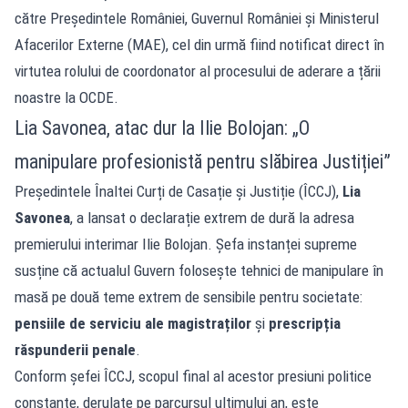
către Președintele României, Guvernul României și Ministerul
Afacerilor Externe (MAE), cel din urmă fiind notificat direct în
virtutea rolului de coordonator al procesului de aderare a țării
noastre la OCDE.
Lia Savonea, atac dur la Ilie Bolojan: „O
manipulare profesionistă pentru slăbirea Justiției”
Președintele Înaltei Curți de Casație și Justiție (ÎCCJ),
Lia
Savonea
, a lansat o declarație extrem de dură la adresa
premierului interimar Ilie Bolojan. Șefa instanței supreme
susține că actualul Guvern folosește tehnici de manipulare în
masă pe două teme extrem de sensibile pentru societate:
pensiile de serviciu ale magistraților
și
prescripția
răspunderii penale
.
Conform șefei ÎCCJ, scopul final al acestor presiuni politice
constante, derulate pe parcursul ultimului an, este