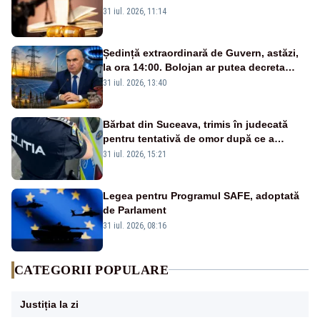
percheziţiei la firma unde este acţionar
31 iul. 2026, 11:14
Ședință extraordinară de Guvern, astăzi,
la ora 14:00. Bolojan ar putea decreta
stare de urgență energetică
31 iul. 2026, 13:40
Bărbat din Suceava, trimis în judecată
pentru tentativă de omor după ce a
înjunghiat un tânăr în urma unui conflict
31 iul. 2026, 15:21
izbucnit
Legea pentru Programul SAFE, adoptată
de Parlament
31 iul. 2026, 08:16
CATEGORII POPULARE
Justiția la zi