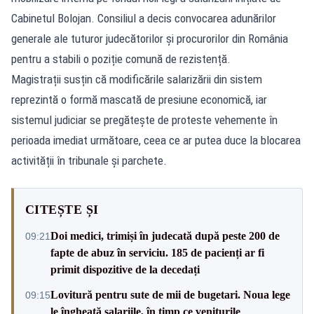
Cabinetul Bolojan. Consiliul a decis convocarea adunărilor
generale ale tuturor judecătorilor și procurorilor din România
pentru a stabili o poziție comună de rezistență.
Magistrații susțin că modificările salarizării din sistem
reprezintă o formă mascată de presiune economică, iar
sistemul judiciar se pregătește de proteste vehemente în
perioada imediat următoare, ceea ce ar putea duce la blocarea
activității în tribunale și parchete.
CITEȘTE ȘI
Doi medici, trimiși în judecată după peste 200 de
09:21
fapte de abuz în serviciu. 185 de pacienți ar fi
primit dispozitive de la decedați
Lovitură pentru sute de mii de bugetari. Noua lege
09:15
le îngheață salariile, în timp ce veniturile