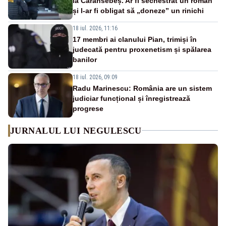
la Caransebeș. Ar fi sechestrat un român
și l-ar fi obligat să „doneze” un rinichi
18 iul. 2026, 11:16
17 membri ai clanului Pian, trimiși în
judecată pentru proxenetism și spălarea
banilor
18 iul. 2026, 09:09
Radu Marinescu: România are un sistem
judiciar funcțional și înregistrează
progrese
JURNALUL LUI NEGULESCU