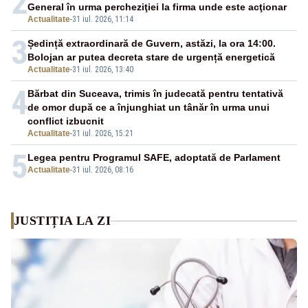
2
General în urma percheziţiei la firma unde este acţionar
Actualitate
-
31 iul. 2026, 11:14
3
Ședință extraordinară de Guvern, astăzi, la ora 14:00.
Bolojan ar putea decreta stare de urgență energetică
Actualitate
-
31 iul. 2026, 13:40
4
Bărbat din Suceava, trimis în judecată pentru tentativă
de omor după ce a înjunghiat un tânăr în urma unui
conflict izbucnit
Actualitate
-
31 iul. 2026, 15:21
5
Legea pentru Programul SAFE, adoptată de Parlament
Actualitate
-
31 iul. 2026, 08:16
JUSTIȚIA LA ZI