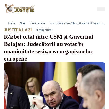
Acasă
Știri
Justiția la zi
Război total între CSM și Guvernul Bolojan: Judecătorii au votat în unanimitate sesizarea organismelor europene
·
JUSTIȚIA LA ZI
3 min citire
Război total între CSM și Guvernul
Bolojan: Judecătorii au votat în
unanimitate sesizarea organismelor
europene