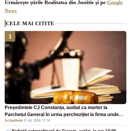
Urmărește știrile Realitatea din Justitie și pe
Google
News
CELE MAI CITITE
1
Preşedintele CJ Constanța, audiat ca martor la
Parchetul General în urma percheziţiei la firma unde
Actualitate
·
31 iul. 2026, 11:14
este acţionar
Ședință extraordinară de Guvern, astăzi, la ora 14:00.