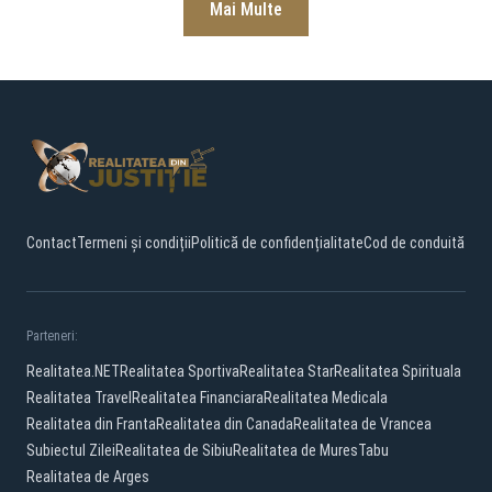
Mai Multe
Contact
Termeni și condiții
Politică de confidențialitate
Cod de conduită
Parteneri:
Realitatea.NET
Realitatea Sportiva
Realitatea Star
Realitatea Spirituala
Realitatea Travel
Realitatea Financiara
Realitatea Medicala
Realitatea din Franta
Realitatea din Canada
Realitatea de Vrancea
Subiectul Zilei
Realitatea de Sibiu
Realitatea de Mures
Tabu
Realitatea de Arges