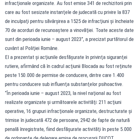
infracţionale organizate. Au fost emise 341 de rechizitorii prin
care au fost sesizate instanţele de judecată cu privire la 837
de inculpaţi pentru săvârşirea a 1525 de infracţiuni şi încheiate
70 de acorduri de recunoaştere a vinovăţiei. Toate aceste date
sunt din perioada iunie – august 2023”, a precizat purtătorul de
cuvânt al Poliţiei Române.
El a prezentat şi acţiunile desfăşurate în privinţa siguranţei
rutiere, afirmând că în cadrul acţiunii Blocada au fost reţinute
peste 150.000 de permise de conducere, dintre care 1.400
pentru conducere sub influenţa substanţelor psihoactive.
“În perioada iunie – august 2023, la nivel naţional au fost
realizate organizate şi următoarele activităţi: 211 acţiuni
operative, 16 grupuri infracţionale organizate, destructurate şi
trimise în judecată 472 de persoane, 2942 de fapte de natură
penală înregistrate, fiind desfăşurate activităţi în peste 5.000
de ordonanţe de delegare emise de procurorii DIICOT.