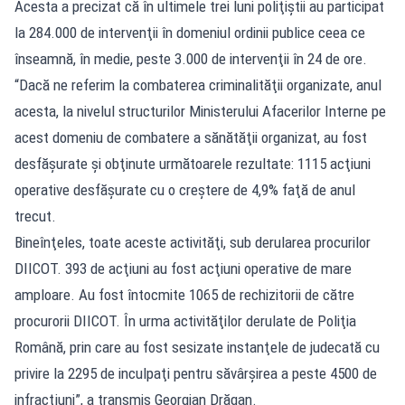
Acesta a precizat că în ultimele trei luni poliţiştii au participat
la 284.000 de intervenţii în domeniul ordinii publice ceea ce
înseamnă, în medie, peste 3.000 de intervenţii în 24 de ore.
“Dacă ne referim la combaterea criminalităţii organizate, anul
acesta, la nivelul structurilor Ministerului Afacerilor Interne pe
acest domeniu de combatere a sănătăţii organizat, au fost
desfăşurate şi obţinute următoarele rezultate: 1115 acţiuni
operative desfăşurate cu o creştere de 4,9% faţă de anul
trecut.
Bineînţeles, toate aceste activităţi, sub derularea procurilor
DIICOT. 393 de acţiuni au fost acţiuni operative de mare
amploare. Au fost întocmite 1065 de rechizitorii de către
procurorii DIICOT. În urma activităţilor derulate de Poliţia
Română, prin care au fost sesizate instanţele de judecată cu
privire la 2295 de inculpaţi pentru săvârşirea a peste 4500 de
infracţiuni”, a transmis Georgian Drăgan.