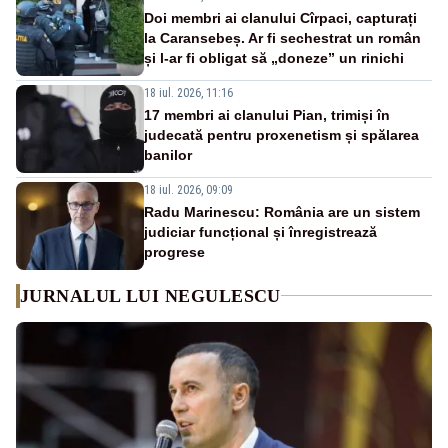
Doi membri ai clanului Cîrpaci, capturați
la Caransebeș. Ar fi sechestrat un român
și l-ar fi obligat să „doneze” un rinichi
18 iul. 2026, 11:16
17 membri ai clanului Pian, trimiși în
judecată pentru proxenetism și spălarea
banilor
18 iul. 2026, 09:09
Radu Marinescu: România are un sistem
judiciar funcțional și înregistrează
progrese
JURNALUL LUI NEGULESCU