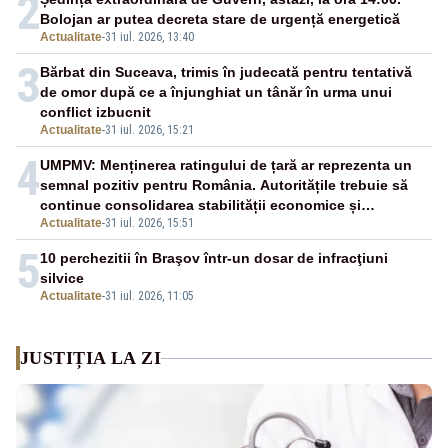
2
Bolojan ar putea decreta stare de urgență energetică
Actualitate
-
31 iul. 2026, 13:40
3
Bărbat din Suceava, trimis în judecată pentru tentativă
de omor după ce a înjunghiat un tânăr în urma unui
conflict izbucnit
Actualitate
-
31 iul. 2026, 15:21
4
UMPMV: Menținerea ratingului de țară ar reprezenta un
semnal pozitiv pentru România. Autoritățile trebuie să
continue consolidarea stabilității economice și
Actualitate
-
31 iul. 2026, 15:51
financiare
5
10 perchezitii în Braşov într-un dosar de infracţiuni
silvice
Actualitate
-
31 iul. 2026, 11:05
JUSTIȚIA LA ZI