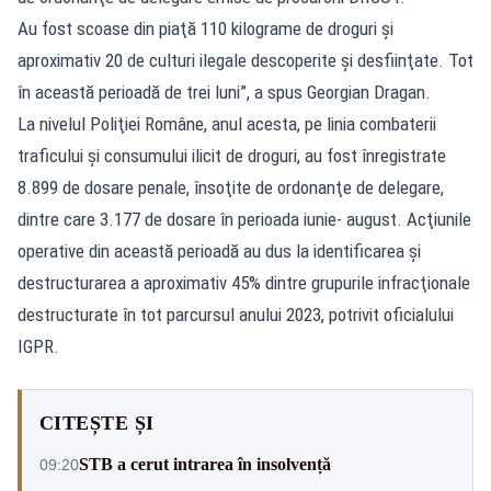
Au fost scoase din piaţă 110 kilograme de droguri şi
aproximativ 20 de culturi ilegale descoperite şi desfiinţate. Tot
în această perioadă de trei luni”, a spus Georgian Dragan.
La nivelul Poliţiei Române, anul acesta, pe linia combaterii
traficului şi consumului ilicit de droguri, au fost înregistrate
8.899 de dosare penale, însoţite de ordonanţe de delegare,
dintre care 3.177 de dosare în perioada iunie- august. Acţiunile
operative din această perioadă au dus la identificarea şi
destructurarea a aproximativ 45% dintre grupurile infracţionale
destructurate în tot parcursul anului 2023, potrivit oficialului
IGPR.
CITEȘTE ȘI
STB a cerut intrarea în insolvență
09:20