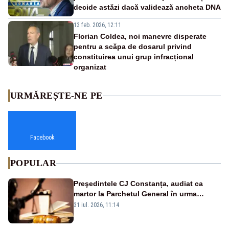
decide astăzi dacă validează ancheta DNA
13 feb. 2026, 12:11
Florian Coldea, noi manevre disperate
pentru a scăpa de dosarul privind
constituirea unui grup infracțional
organizat
URMĂREȘTE-NE PE
Facebook
POPULAR
Preşedintele CJ Constanța, audiat ca
martor la Parchetul General în urma
percheziţiei la firma unde este acţionar
31 iul. 2026, 11:14