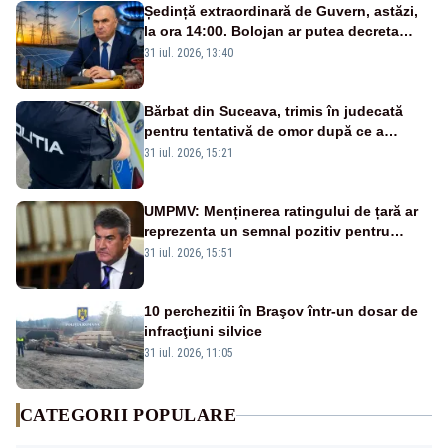
Ședință extraordinară de Guvern, astăzi,
la ora 14:00. Bolojan ar putea decreta
stare de urgență energetică
31 iul. 2026, 13:40
Bărbat din Suceava, trimis în judecată
pentru tentativă de omor după ce a
înjunghiat un tânăr în urma unui conflict
31 iul. 2026, 15:21
izbucnit
UMPMV: Menținerea ratingului de țară ar
reprezenta un semnal pozitiv pentru
România. Autoritățile trebuie să continue
31 iul. 2026, 15:51
consolidarea stabilității economice și
financiare
10 perchezitii în Braşov într-un dosar de
infracţiuni silvice
31 iul. 2026, 11:05
CATEGORII POPULARE