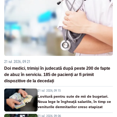
21 iul. 2026, 09:21
Doi medici, trimiși în judecată după peste 200 de fapte
de abuz în serviciu. 185 de pacienți ar fi primit
dispozitive de la decedați
21 iul. 2026, 09:15
Lovitură pentru sute de mii de bugetari.
Noua lege le îngheață salariile, în timp ce
veniturile demnitarilor cresc etapizat
21 iul. 2026, 09:06