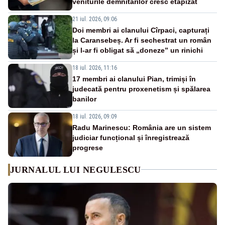
veniturile demnitarilor cresc etapizat
21 iul. 2026, 09:06
Doi membri ai clanului Cîrpaci, capturați
la Caransebeș. Ar fi sechestrat un român
și l-ar fi obligat să „doneze” un rinichi
18 iul. 2026, 11:16
17 membri ai clanului Pian, trimiși în
judecată pentru proxenetism și spălarea
banilor
18 iul. 2026, 09:09
Radu Marinescu: România are un sistem
judiciar funcțional și înregistrează
progrese
JURNALUL LUI NEGULESCU