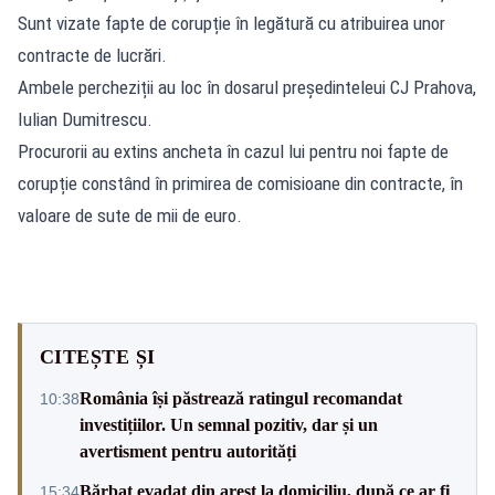
Sunt vizate fapte de corupție în legătură cu atribuirea unor
contracte de lucrări.
Ambele percheziții au loc în dosarul președinteleui CJ Prahova,
Iulian Dumitrescu.
Procurorii au extins ancheta în cazul lui pentru noi fapte de
corupție constând în primirea de comisioane din contracte, în
valoare de sute de mii de euro.
CITEȘTE ȘI
România își păstrează ratingul recomandat
10:38
investițiilor. Un semnal pozitiv, dar și un
avertisment pentru autorități
Bărbat evadat din arest la domiciliu, după ce ar fi
15:34