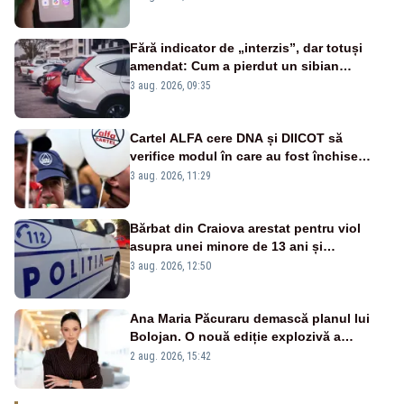
Fără indicator de „interzis”, dar totuși
amendat: Cum a pierdut un sibian
procesul pentru o parcare în centrul
3 aug. 2026, 09:35
orașului
Cartel ALFA cere DNA și DIICOT să
verifice modul în care au fost închise
centralele pe cărbune
3 aug. 2026, 11:29
Bărbat din Craiova arestat pentru viol
asupra unei minore de 13 ani și
pornografie infantilă
3 aug. 2026, 12:50
Ana Maria Păcuraru demască planul lui
Bolojan. O nouă ediție explozivă a
emisiunii „Miza Zilei” la Realitatea PLUS
2 aug. 2026, 15:42