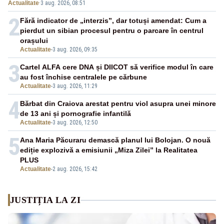
Actualitate
·
3 aug. 2026, 08:51
2
Fără indicator de „interzis”, dar totuși amendat: Cum a
pierdut un sibian procesul pentru o parcare în centrul
orașului
Actualitate
-
3 aug. 2026, 09:35
3
Cartel ALFA cere DNA și DIICOT să verifice modul în care
au fost închise centralele pe cărbune
Actualitate
-
3 aug. 2026, 11:29
4
Bărbat din Craiova arestat pentru viol asupra unei minore
de 13 ani și pornografie infantilă
Actualitate
-
3 aug. 2026, 12:50
5
Ana Maria Păcuraru demască planul lui Bolojan. O nouă
ediție explozivă a emisiunii „Miza Zilei” la Realitatea
PLUS
Actualitate
-
2 aug. 2026, 15:42
JUSTIȚIA LA ZI