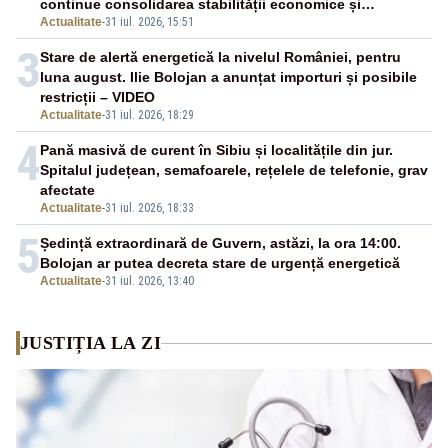
continue consolidarea stabilității economice și
Actualitate
-
31 iul. 2026, 15:51
financiare
3
Stare de alertă energetică la nivelul României, pentru
luna august. Ilie Bolojan a anunțat importuri și posibile
restricții – VIDEO
Actualitate
-
31 iul. 2026, 18:29
4
Pană masivă de curent în Sibiu și localitățile din jur.
Spitalul județean, semafoarele, rețelele de telefonie, grav
afectate
Actualitate
-
31 iul. 2026, 18:33
5
Ședință extraordinară de Guvern, astăzi, la ora 14:00.
Bolojan ar putea decreta stare de urgență energetică
Actualitate
-
31 iul. 2026, 13:40
JUSTIȚIA LA ZI