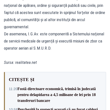
naţional de apărare, ordine şi siguranţă publică sau civile, prin
faptul că acestea sunt executate în sprijinul forţelor de ordine
publică, al comunităţii şi al altor instituţii din arcul
guvernamental.
De asemenea, I.G.Av. este componentă a Sistemului naţional
de servicii medicale de urgenţă şi execută misiuni de zbor ca
operator aerian al S.M.U.R.D.
Sursa:
realitatea.net
CITEȘTE ȘI
Fostă directoare economică, trimisă în judecată
11:20
pentru delapidarea a 4,5 milioane de lei prin 18
transferuri bancare
Percheziții la suspecți acuzați că au furat cabluri
10:58