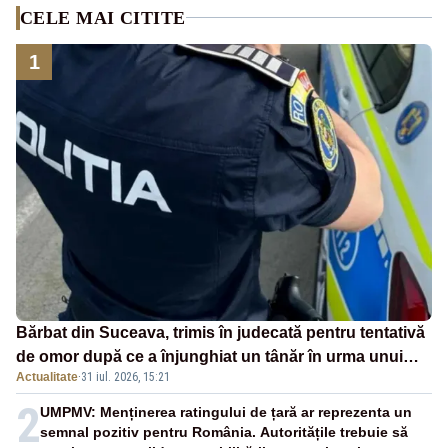
CELE MAI CITITE
1
Bărbat din Suceava, trimis în judecată pentru tentativă
de omor după ce a înjunghiat un tânăr în urma unui
Actualitate
·
31 iul. 2026, 15:21
conflict izbucnit
2
UMPMV: Menținerea ratingului de țară ar reprezenta un
semnal pozitiv pentru România. Autoritățile trebuie să