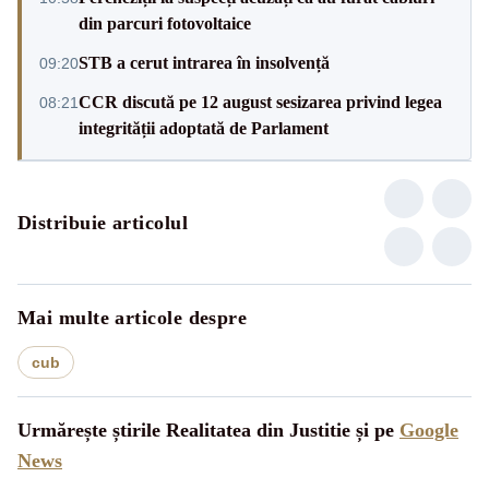
din parcuri fotovoltaice
STB a cerut intrarea în insolvență
09:20
CCR discută pe 12 august sesizarea privind legea
08:21
integrității adoptată de Parlament
Distribuie articolul
Mai multe articole despre
cub
Urmărește știrile Realitatea din Justitie și pe
Google
News