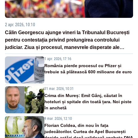
2 apr. 2026, 10:10
Călin Georgescu ajunge vineri la Tribunalul București
pentru contestația privind prelungirea controlului
judiciar. Ziua și procesul, manevrele disperate ale
Sistemului
1 apr. 2026, 17:16
România pierde procesul cu Pfizer și
trebuie să plătească 600 milioane de euro
31 mar. 2026, 10:31
Crima din Mureș: Emil Gânj, căutat în
hoteluri și spitale din toată țara. Noi piste
în anchetă
9 mar. 2026, 12:10
Florian Coldea, din nou în fața
judecătorilor. Curtea de Apel București
decide astăzi dacă validează ancheta DNA