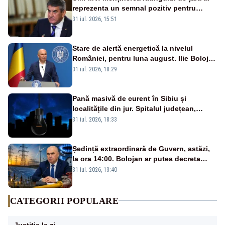
reprezenta un semnal pozitiv pentru
România. Autoritățile trebuie să continue
31 iul. 2026, 15:51
consolidarea stabilității economice și
financiare
Stare de alertă energetică la nivelul
României, pentru luna august. Ilie Bolojan
a anunțat importuri și posibile restricții –
31 iul. 2026, 18:29
VIDEO
Pană masivă de curent în Sibiu și
localitățile din jur. Spitalul județean,
semafoarele, rețelele de telefonie, grav
31 iul. 2026, 18:33
afectate
Ședință extraordinară de Guvern, astăzi,
la ora 14:00. Bolojan ar putea decreta
stare de urgență energetică
31 iul. 2026, 13:40
CATEGORII POPULARE
Justiția la zi