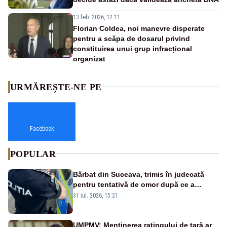
13 feb. 2026, 12:11
Florian Coldea, noi manevre disperate
pentru a scăpa de dosarul privind
constituirea unui grup infracțional
organizat
URMĂREȘTE-NE PE
Facebook
POPULAR
Bărbat din Suceava, trimis în judecată
pentru tentativă de omor după ce a
înjunghiat un tânăr în urma unui conflict
31 iul. 2026, 15:21
izbucnit
UMPMV: Menținerea ratingului de țară ar