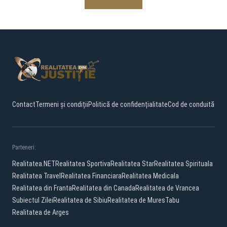
Contact
Termeni și condiții
Politică de confidențialitate
Cod de conduită
Parteneri:
Realitatea.NET
Realitatea Sportiva
Realitatea Star
Realitatea Spirituala
Realitatea Travel
Realitatea Financiara
Realitatea Medicala
Realitatea din Franta
Realitatea din Canada
Realitatea de Vrancea
Subiectul Zilei
Realitatea de Sibiu
Realitatea de Mures
Tabu
Realitatea de Arges