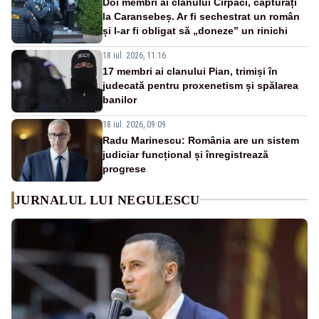
Doi membri ai clanului Cîrpaci, capturați
la Caransebeș. Ar fi sechestrat un român
și l-ar fi obligat să „doneze” un rinichi
18 iul. 2026, 11:16
17 membri ai clanului Pian, trimiși în
judecată pentru proxenetism și spălarea
banilor
18 iul. 2026, 09:09
Radu Marinescu: România are un sistem
judiciar funcțional și înregistrează
progrese
JURNALUL LUI NEGULESCU